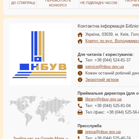
ПЕРЕМОГОЮ В
ТВОРІВ
ДО СПІВПРАЦІ
НЕ ПІДВЛАДНІ ЧАСОВІ
КОНКУРСІ!
УКР
Контактна інформація Бібліо
Україна, 03039, м. Київ, Голо
Корпус по вул. Володимирс
Для читачів / користувачів:
Тел: +38 (044) 524-81-37
service@nbuv.gov.ua
Кожен останній робочий день
Зворотний зв'язок
Приймальня директора (для о
library@nbuv.gov.ua
Тел: +38 (044) 525-81-04
Тел./факс: +38 (044) 525-56-
Пресслужба
presa@nbuv.gov.ua
Тел: +38 (044) 525-40-74
Знайти нас на Google Maps »