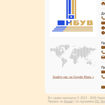
Дл
Пр
Пр
Знайти нас на Google Maps »
Всі права захищено © 2013 - 2026 Націон
Працює на
Drupal
| За підтримки
OS Tem