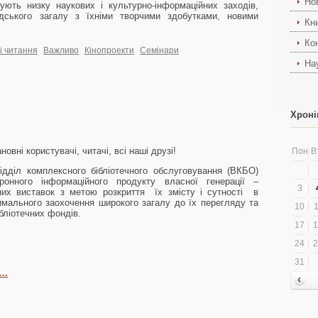
Но
вують низку наукових і культурно-інформаційних заходів,
ського загалу з їхніми творчими здобутками, новими
Кн
Ко
і читання
Важливо
Кінопроекти
Семінари
На
Хроні
новні користувачі, читачі, всі наші друзі!
Пон
В
дділ комплексного бібліотечного обслуговування (ВКБО)
ронного інформаційного продукту власної генерації –
3
них виставок з метою розкриття їх змісту і сутності в
тимального заохочення широкого загалу до їх перегляду та
10
1
бліотечних фондів.
17
1
24
2
31
і…