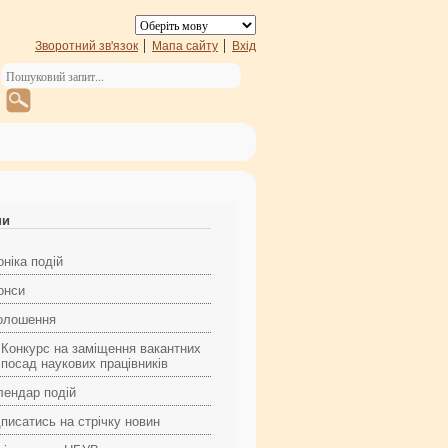
Зворотний зв'язок
Мапа сайту
Вхід
ни
ніка подій
онси
олошення
Конкурс на заміщення вакантних
посад наукових працівників
лендар подій
дписатись на стрічку новин