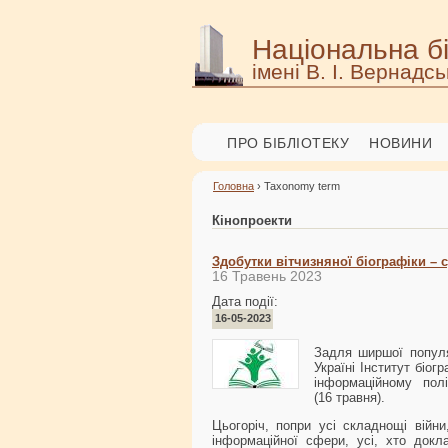
Національна бі
імені В. І. Вернадсь
ПРО БІБЛІОТЕКУ
НОВИНИ
Головна
› Taxonomy term
Кінопроекти
Здобутки вітчизняної біографіки – 
16 Травень 2023
Дата події:
16-05-2023
Задля ширшої популяр
Україні Інститут біо
інформаційному пол
(16 травня).
Цьогоріч, попри усі складнощі війни,
інформаційної сфери, усі, хто докл