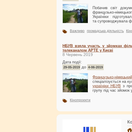
Побачив світ докуме
французько-німецьк
Україніки підготув
та супроводжувала фр
Важливо
громадська діяльність
Кін
НБУВ взяла участь у зйомках філ
телеканалом АРТЕ у Києві
8 Червень 2019
Дата події:
до
29-05-2019
4-06-2019
Французько-німецьки
спеціалізується на ку
україніки НБУВ
з про
групу під час зйомок 
Кінопроекти
Ко