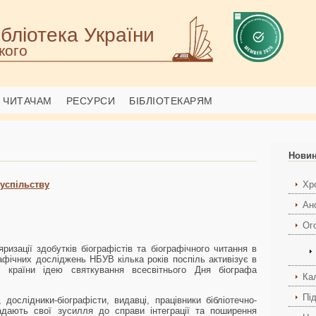
бліотека України
кого
ЧИТАЧАМ
РЕСУРСИ
БІБЛІОТЕКАРЯМ
Нови
суспільству
Хро
Ан
Ог
изації здобутків біографістів та біографічного читання в
графічних досліджень
НБУВ кілька років поспіль активізує в
і країни ідею святкування всесвітнього Дня біографа
Ка
Пі
 дослідники-біографісти, видавці, працівники бібліотечно-
адають свої зусилля до справи інтеграції та поширення