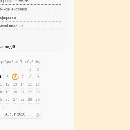
ві ресурси НБУВ
ижкові виставки
нференції
укові видання
ка подій
тр
Срд
Чтв
Птн
Суб
Нед
1
2
4
5
6
7
8
9
1
12
13
14
15
16
8
19
20
21
22
23
5
26
27
28
29
30
August 2026