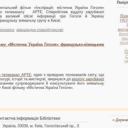
Попул
нтальний фільм «Інспірація: містична Україна Гоголя»
ого телеканалу АРТЕ. Співробітник відділу зарубіжної
Важ
ала великий обсяг інформації про Гоголя й Україну
НБУ
анцузьку знімальну групу в Києві.
вист
опроекти
міжнародне співробітництво
Кругл
Укр
Науко
ьму «Містична Україна Гоголя» французько-німецьким
П
С
ч
й телеканал АРТЕ
, один з провідних телеканалів світу, що
льтурі, історії та мистецтві, звернувся до
відділу зарубіжної
ханням супроводжувати й консультувати його знімальну
у Києві фільму «Містична Україна Гоголя».
нтактна інформація Бібліотеки
» Держав
Україна, 03039, м. Київ, Голосіївський пр., 3