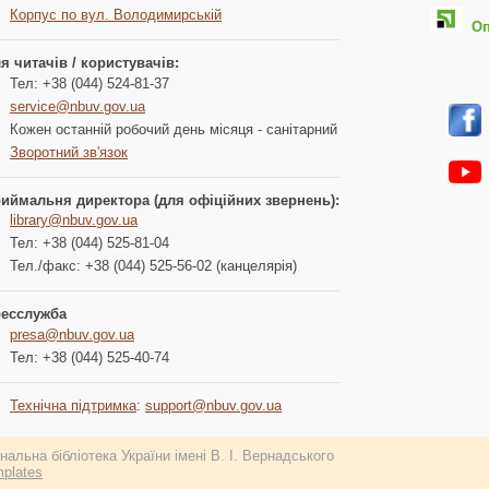
Корпус по вул. Володимирській
Опл
я читачів / користувачів:
Тел: +38 (044) 524-81-37
service@nbuv.gov.ua
Кожен останній робочий день місяця - санітарний
Зворотний зв'язок
иймальня директора (для офіційних звернень):
library@nbuv.gov.ua
Тел: +38 (044) 525-81-04
Тел./факс: +38 (044) 525-56-02 (канцелярія)
есслужба
presa@nbuv.gov.ua
Тел: +38 (044) 525-40-74
Технічна підтримка
:
support@nbuv.gov.ua
альна бібліотека України імені В. І. Вернадського
plates