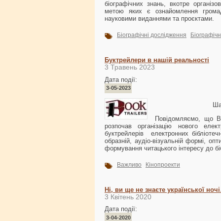
біографічних знань, вкотре організо
метою яких є ознайомлення громад
науковими виданнями та проєктами.
Біографічні дослідження
Біографічн
Буктрейлери в нашій реальності
3 Травень 2023
Дата події:
3-05-2023
Ша
Повідомляємо, що Ві
розпочав організацію нового елект
буктрейлерів електронних бібліотеч
образній, аудіо-візуальній формі, оп
формування читацького інтересу до бі
Важливо
Кінопроекти
Ні, ви ще не знаєте української ноч
3 Квітень 2020
Дата події:
3-04-2020