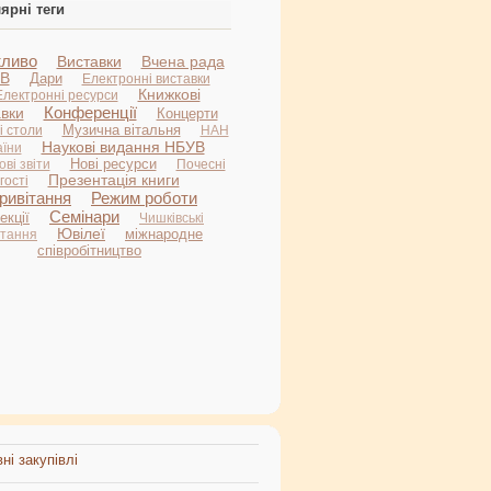
ярні теги
ливо
Виставки
Вчена рада
В
Дари
Електронні виставки
Книжкові
Електронні ресурси
Конференції
авки
Концерти
Музична вітальня
і столи
НАН
Наукові видання НБУВ
аїни
Нові ресурси
ві звіти
Почесні
Презентація книги
гості
ривітання
Режим роботи
Семінари
екції
Чишківські
Ювілеї
міжнародне
итання
співробітництво
ні закупівлі