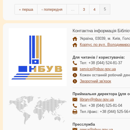
« перша
‹ попередня
3
4
…
5
Контактна інформація Бібліо
Україна, 03039, м. Київ, Голо
Корпус по вул. Володимирс
Для читачів / користувачів:
Тел: +38 (044) 524-81-37
service@nbuv.gov.ua
Кожен останній робочий день
Зворотний зв'язок
Приймальня директора (для о
library@nbuv.gov.ua
Тел: +38 (044) 525-81-04
Тел./факс: +38 (044) 525-56-
Пресслужба
presa@nbuv.gov.ua