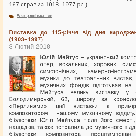
167 справ за 1918–1977 рр.).
Електронні виставки
Виставка до 115-річчя від дня народж
(1903–1997)
3 Лютий 2018
Юлій Мейтус
– український компо
опер, вокальних, хорових, симф
симфонічних, камерно-інструм
музики до театральних вистав, к
музичних фондів підготував на
Мейтуса велику виставку у 
Володимирській, 62, широку за хронол
«Перлинами» цієї виставки є примір
композитором нашому музичному відділу.
бібліотеки Юлія Мейтуса після його смерті
нащадків, також потрапила до музичного відді
бібліотеки композитора проштампован