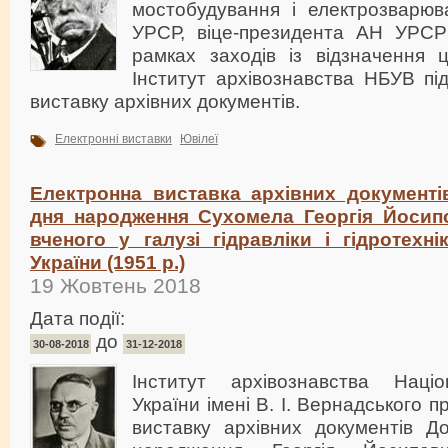
мостобудування і електрозварюв
УРСР, віце-президента АН УРСР
рамках заходів із відзначення ц
Інститут архівознавства НБУВ пі
виставку архівних документів.
Електронні виставки
Ювілеї
Електронна виставка архівних документів
дня народження Сухомела Георгія Йосип
вченого у галузі гідравліки і гідротехн
України (1951 р.)
19 Жовтень 2018
Дата події:
до
30-08-2018
31-12-2018
Інститут архівознавства Націо
України імені В. І. Вернадського 
виставку архівних документів До