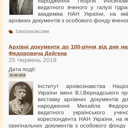
народження Георгія Йосипо
видатного вченого у галузі гідрав
академіка НАН України, на які
архівних документів з особового фонду вченог
Електронні виставки
Архівні документи до 100-річчя від дня 
Федоровича Дейгена
25 Червень 2018
Дата події:
25-06-2018
Інститут архівознавства Націо
України імені В.І.Вернадського п
виставку архівних документів до
народження Михайла Федор
видатного українського учено
кореспондента НАН України, на я
оригінальних документів з особового фонду