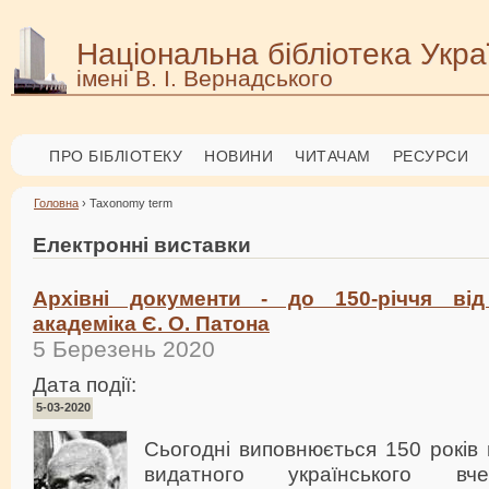
Національна бібліотека Укра
імені В. І. Вернадського
ПРО БІБЛІОТЕКУ
НОВИНИ
ЧИТАЧАМ
РЕСУРСИ
Головна
› Taxonomy term
Електронні виставки
Архівні документи - до 150-річчя ві
академіка Є. О. Патона
5 Березень 2020
Дата події:
5-03-2020
Сьогодні виповнюється 150 років
видатного українського в