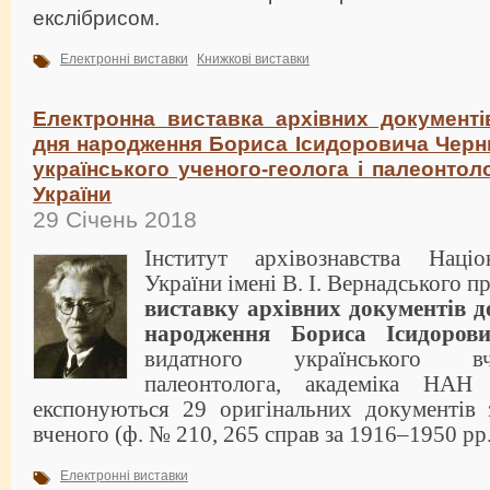
екслібрисом.
Електронні виставки
Книжкові виставки
Електронна виставка архівних документів
дня народження Бориса Ісидоровича Черн
українського ученого-геолога і палеонтол
України
29 Січень 2018
Інститут архівознавства Націо
України імені В. І. Вернадського п
виставку архівних документів
д
народження Бориса Ісидоров
видатного українського вч
палеонтолога, академіка НАН
експонуються 29 оригінальних документів
вченого (ф. № 210, 265 справ за 1916–1950 рр.
Електронні виставки