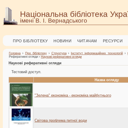
Національна бібліотека Укра
імені В. І. Вернадського
ПРО БІБЛІОТЕКУ
НОВИНИ
ЧИТАЧАМ
РЕСУРСИ
Головна
›
Про бібліотеку
›
Структура
›
Інститут інформаційних технологій
›
Реферативні огляди ›
Наукові реферативні огляди
Наукові реферативні огляди
Тестовий доступ.
Назва огляду
"Зелена" економіка - економіка майбутнього
Світова проблема питної води