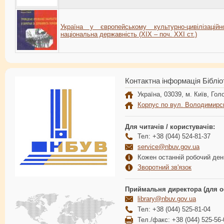
Україна у європейському культурно-цивілізаційн
національна державність (XIX – поч. XXI ст.)
Контактна інформація Бібліо
Україна, 03039, м. Київ, Голо
Корпус по вул. Володимирс
Для читачів / користувачів:
Тел: +38 (044) 524-81-37
service@nbuv.gov.ua
Кожен останній робочий день
Зворотний зв'язок
Приймальня директора (для о
library@nbuv.gov.ua
Тел: +38 (044) 525-81-04
Тел./факс: +38 (044) 525-56-