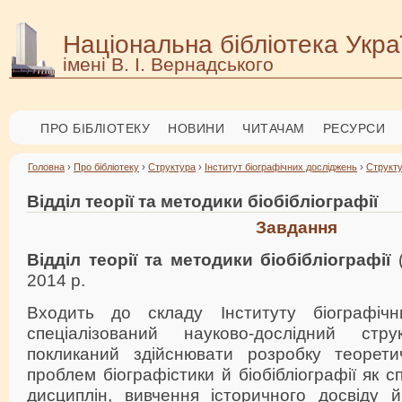
Національна бібліотека Укра
імені В. І. Вернадського
ПРО БІБЛІОТЕКУ
НОВИНИ
ЧИТАЧАМ
РЕСУРСИ
Головна
›
Про бібліотеку
›
Структура
›
Інститут біографічних досліджень
›
Структ
Відділ теорії та методики біобібліографії
Завдання
Відділ теорії та методики біобібліографії
(
2014 р.
Входить до складу Інституту біографічн
спеціалізований науково-дослідний струк
покликаний здійснювати розробку теорети
проблем біографістики й біобібліографії як 
дисциплін, вивчення історичного досвіду 