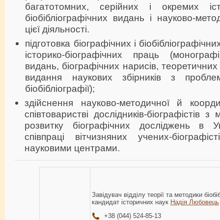
багатотомних, серійних і окремих істо
біобібліографічних видань і науково-мет
цієї діяльності.
підготовка біографічних і біобібліографічни
історико-біографічних праць (монограф
видань, біографічних нарисів, теоретичних
видання наукових збірників з пробле
біобібліографії);
здійснення науково-методичної й коорд
співтоваристві дослідників-біографістів з
розвитку біографічних досліджень в Ук
співпраці вітчизняних учених-біографіс
науковими центрами.
Завідувач відділу теорії та методики біобі
кандидат історичних наук
Надія Любовець
+38 (044) 524-85-13