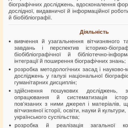
біографічних досліджень, вдосконалення форм
дослідної, видавничої й інформаційної роботи
й біобібліографії.
Діяльність
вивчення й узагальнення вітчизняного та
завдань і перспектив історико-біограф
біобібліографічної й бібліотечно-інфо
інтеграції й поширення біографічних знань;
розробка методологічних засад і науково
досліджень у галузі національної біографі
гуманітарних дисциплін;
здійснення пошукових досліджень, з
опрацювання й систематизація істори
пов’язаних з ними джерел і матеріалів, щ
вітчизняної історії, освіти, науки й культури
українського суспільства;
розробка й реалізація загальної кон