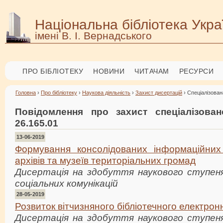
Національна бібліотека Укра
імені В. І. Вернадського
ПРО БІБЛІОТЕКУ
НОВИНИ
ЧИТАЧАМ
РЕСУРСИ
Головна
›
Про бібліотеку
›
Наукова діяльність
›
Захист дисертацій
› Спеціалізован
Повідомлення про захист спеціалізова
26.165.01
13-06-2019
Формування консолідованих інформаційних р
архівів та музеїв територіальних громад
Дисертація на здобуття наукового ступеня
соціальних комунікацій
28-05-2019
Розвиток вітчизняного бібліотечного електрон
Дисертація на здобуття наукового ступеня