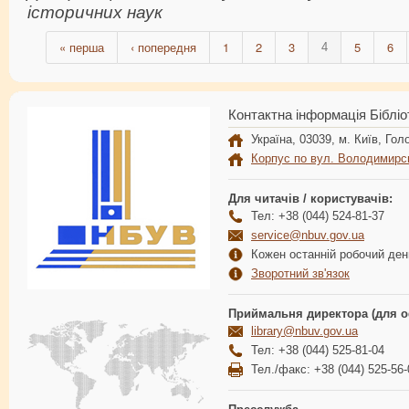
історичних наук
« перша
‹ попередня
1
2
3
5
6
4
Контактна інформація Бібліо
Україна, 03039, м. Київ, Голо
Корпус по вул. Володимирс
Для читачів / користувачів:
Тел: +38 (044) 524-81-37
service@nbuv.gov.ua
Кожен останній робочий день
Зворотний зв'язок
Приймальня директора (для о
library@nbuv.gov.ua
Тел: +38 (044) 525-81-04
Тел./факс: +38 (044) 525-56-