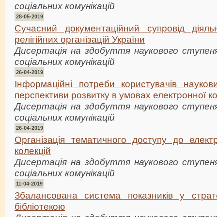
соціальних комунікацій
28-05-2019
Сучасний документаційний супровід діяль
релігійних організацій України
Дисертація на здобуття наукового ступеня
соціальних комунікацій
26-04-2019
Інформаційні потреби користувачів наукови
перспективи розвитку в умовах електронної ко
Дисертація на здобуття наукового ступеня
соціальних комунікацій
26-04-2019
Організація тематичного доступу до електр
колекцій
Дисертація на здобуття наукового ступеня
соціальних комунікацій
11-04-2019
Збалансована система показників у страте
бібліотекою