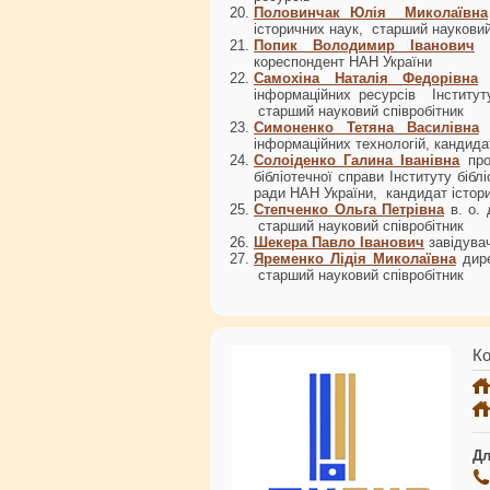
Половинчак Юлія Миколаївна
історичних наук, старший науковий
Попик Володимир Іванович
кореспондент НАН України
Самохіна Наталія Федорівна
інформаційних ресурсів Інститу
старший науковий співробітник
Симоненко Тетяна Василівна
інформаційних технологій, кандидат
Солоіденко Галина Іванівна
про
бібліотечної справи Інституту біб
ради НАН України, кандидат істори
Степченко Ольга Петрівна
в. о.
старший науковий співробітник
Шекера Павло Іванович
завідува
Яременко Лідія Миколаївна
дир
старший науковий співробітник
Ко
Дл