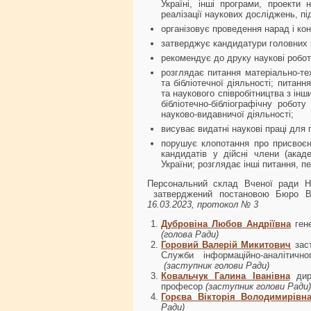
Україні, інші програми, проекти 
реалізації наукових досліджень, пі
організовує проведення нарад і ко
затверджує кандидатури головних р
рекомендує до друку наукові роботи
розглядає питання матеріально-те
та бібліотечної діяльності; питан
та наукового співробітництва з інш
бібліотечно-бібліографічну робот
науково-видавничої діяльності;
висуває видатні наукові праці для
порушує клопотання про присвоєн
кандидатів у дійсні члени (акаде
України; розглядає інші питання, п
Персональний склад Вченої ради Нац
затверджений постановою Бюро Ві
16.03.2023, протокол № 3
Дубровіна Любов Андріївна
ген
(голова Ради)
Горовий Валерій Микитович
зас
Служби інформаційно-аналітичн
(заступник голови Ради)
Ковальчук Галина Іванівна
дир
професор
(заступник голови Ради)
Горєва Вікторія Володимирівн
Ради)