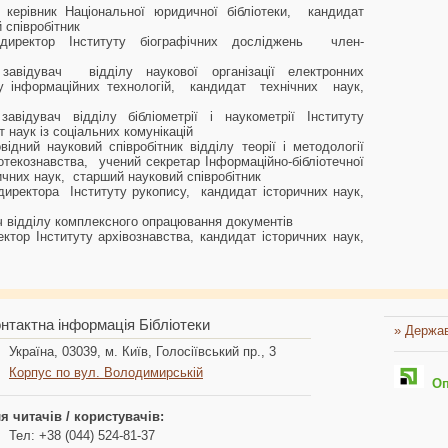
керівник Національної юридичної бібліотеки, кандидат
 співробітник
директор Інституту біографічних досліджень член-
завідувач відділу наукової організації електронних
ту інформаційних технологій, кандидат технічних наук,
завідувач відділу бібліометрії і наукометрії Інституту
 наук із соціальних комунікацій
відний науковий співробітник відділу теорії і методології
ліотекознавства, учений секретар Інформаційно-бібліотечної
чних наук, старший науковий співробітник
 директора Інституту рукопису, кандидат історичних наук,
ч відділу комплексного опрацювання документів
ектор Інституту архівознавства, кандидат історичних наук,
нтактна інформація Бібліотеки
» Держав
Україна, 03039, м. Київ, Голосіївський пр., 3
Корпус по вул. Володимирській
Опл
я читачів / користувачів:
Тел: +38 (044) 524-81-37