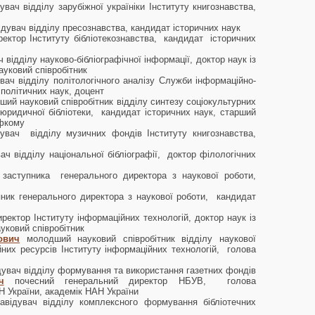
увач відділу зарубіжної україніки Інституту книгознавства,
ідувач відділу пресознавства, кандидат історичних наук
ректор Інституту бібліотекознавства, кандидат історичних
ч відділу науково-бібліографічної інформації, доктор наук із
ауковий співробітник
увач відділу політологічного аналізу Служби інформаційно-
 політичних наук, доцент
ший науковий співробітник відділу синтезу соціокультурних
юридичної бібліотеки, кандидат історичних наук, старший
офкому
дувач відділу музичних фондів Інституту книгознавства,
вач відділу національної бібліографії, доктор філологічних
. заступника генерального директора з наукової роботи,
ник генерального директора з наукової роботи, кандидат
иректор Інституту інформаційних технологій, доктор наук із
уковий співробітник
ович
молодший науковий співробітник відділу наукової
йних ресурсів Інституту інформаційних технологій, голова
дувач відділу формування та використання газетних фондів
ч
почесний генеральний директор НБУВ, голова
Н України, академік НАН України
завідувач відділу комплексного формування бібліотечних