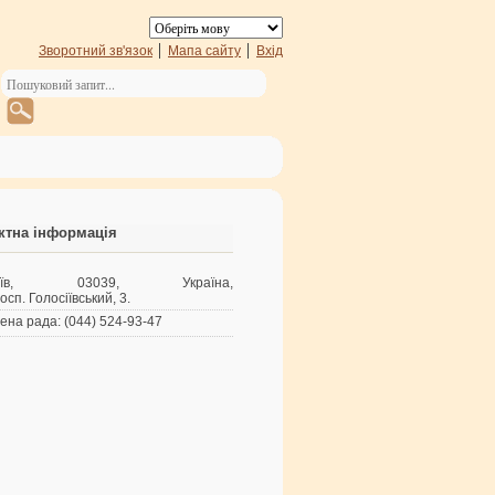
Зворотний зв'язок
Мапа сайту
Вхід
ктна інформація
иїв, 03039, Україна,
осп. Голосіївський, 3.
ена рада: (044) 524-93-47