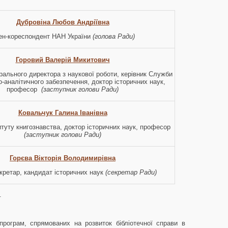
Дубровіна Любов Андріївна
ен-кореспондент НАН України
(голова Ради)
Горовий Валерій Микитович
рального директора з наукової роботи, керівник Служби
-аналітичного забезпечення, доктор історичних наук,
професор
(заступник голови Ради)
Ковальчук Галина Іванівна
итуту книгознавства, доктор історичних наук, професор
(заступник голови Ради)
Горєва Вікторія Володимирівна
кретар, кандидат історичних наук
(секретар Ради)
.
програм, спрямованих на розвиток бібліотечної справи в