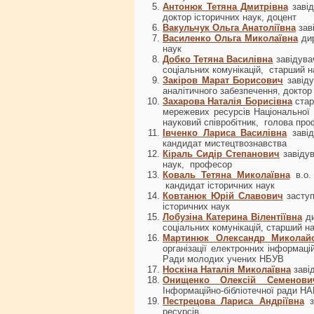
Антонюк Тетяна Дмитрівна
завід
доктор історичних наук, доцент
Вакульчук Ольга Анатоліївна
зав
Василенко Ольга Миколаївна
ди
наук
Добко Тетяна Василівна
завідува
соціальних комунікацій, старший н
Закіров Марат Борисович
завід
аналітичного забезпечення, доктор
Захарова Наталія Борисівна
стар
мережевих ресурсів Національної 
науковий співробітник, голова пр
Івченко Лариса Василівна
заві
кандидат мистецтвознавства
Кіраль Сидір Степанович
завіду
наук, професор
Коваль Тетяна Миколаївна
в.о
кандидат історичних наук
Ковтанюк Юрій Славович
заступ
історичних наук
Лобузіна Катерина Вілентіївна
д
соціальних комунікацій, старший на
Мартинюк Олександр Миколай
організації електронних інформаці
Ради молодих учених НБУВ
Носкіна Наталія Миколаївна
заві
Онищенко Олексій Семенови
Інформаційно-бібліотечної ради НА
Пестрецова Лариса Андріївна
ресурсів