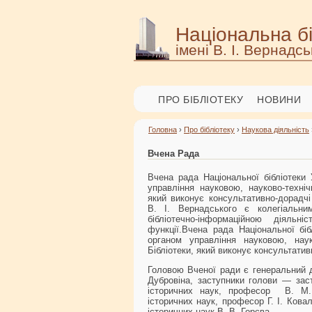
Національна бі
імені В. І. Вернадсь
ПРО БІБЛІОТЕКУ
НОВИНИ
Головна
›
Про бібліотеку
›
Наукова діяльність
Вчена Рада
Вчена рада Національної бібліотеки 
управління науковою, науково-техніч
який виконує консультативно-дорадчі 
В. І. Вернадського є колегіальни
бібліотечно-інформаційною діяльні
функції.Вчена рада Національної біб
органом управління науковою, наук
Бібліотеки, який виконує консультатив
Головою Вченої ради є генеральний д
Дубровіна, заступники голови — заст
історичних наук, професор
В. М. 
історичних наук, професор Г. І. Кова
історичних наук В. В. Горєва.