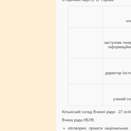
чл
заступник гене
інформаційно
директор Інст
учений се
Кількісний склад Вченої ради - 27 осіб
Вчена рада НБУВ:
обговорює проекти національних 