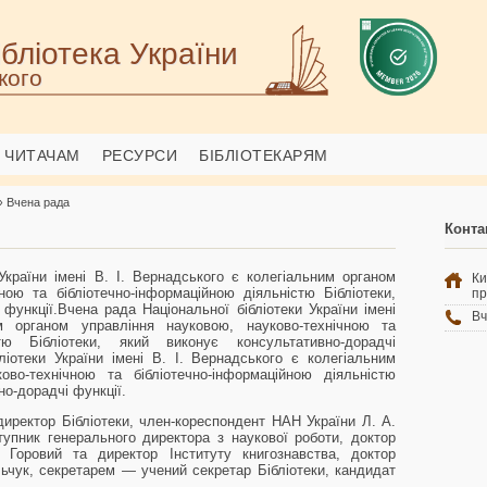
бліотека України
кого
ЧИТАЧАМ
РЕСУРСИ
БІБЛІОТЕКАРЯМ
› Вчена рада
Конта
України імені В. І. Вернадського є колегіальним органом
К
ною та бібліотечно-інформаційною діяльністю Бібліотеки,
пр
функції.Вчена рада Національної бібліотеки України імені
Вч
м органом управління науковою, науково-технічною та
стю Бібліотеки, який виконує консультативно-дорадчі
ліотеки України імені В. І. Вернадського є колегіальним
ово-технічною та бібліотечно-інформаційною діяльністю
но-дорадчі функції.
иректор Бібліотеки, член-кореспондент НАН України Л. А.
упник генерального директора з наукової роботи, доктор
Горовий та директор Інституту книгознавства, доктор
льчук, секретарем — учений секретар Бібліотеки, кандидат