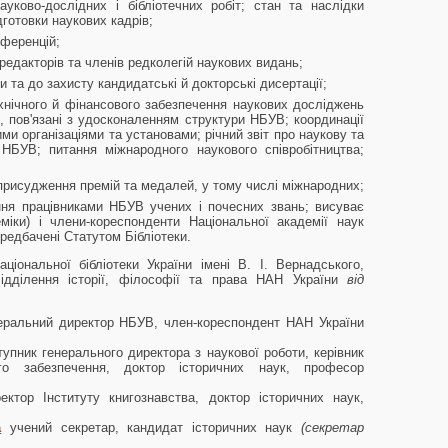
науково-дослідних і бібліотечних робіт; стан та наслідки
дготовки наукових кадрів;
нференцій;
едакторів та членів редколегій наукових видань;
 та до захисту кандидатські й докторські дисертації;
хнічного й фінансового забезпечення наукових досліджень
ня, пов'язані з удосконаленням структури НБУВ; координації
ими організаціями та установами; річний звіт про наукову та
у НБУВ; питання міжнародного наукового співробітництва;
 присудження премій та медалей, у тому числі міжнародних;
ня працівниками НБУВ учених і почесних звань; висуває
міки) і члени-кореспонденти Національної академії наук
ередбачені Статутом Бібліотеки.
іональної бібліотеки України імені В. І. Вернадського,
дділення історії, філософії та права НАН України
від
еральний директор НБУВ, член-кореспондент НАН України
тупник генерального директора з наукової роботи, керівник
ого забезпечення, доктор історичних наук, професор
ектор Інституту книгознавства, доктор історичних наук,
а
учений секретар, кандидат історичних наук
(секретар