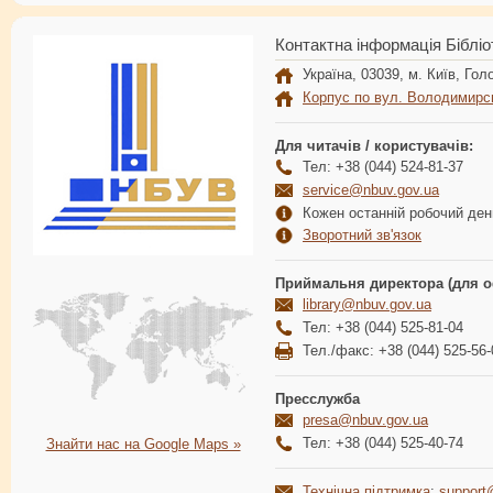
Контактна інформація Бібліо
Україна, 03039, м. Київ, Голо
Корпус по вул. Володимирс
Для читачів / користувачів:
Тел: +38 (044) 524-81-37
service@nbuv.gov.ua
Кожен останній робочий день
Зворотний зв'язок
Приймальня директора (для о
library@nbuv.gov.ua
Тел: +38 (044) 525-81-04
Тел./факс: +38 (044) 525-56-
Пресслужба
presa@nbuv.gov.ua
Тел: +38 (044) 525-40-74
Знайти нас на Google Maps »
Технічна підтримка
:
support