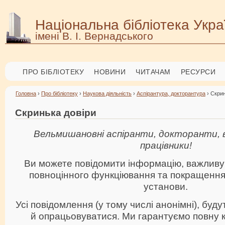
Національна бібліотека Укра
імені В. І. Вернадського
ПРО БІБЛІОТЕКУ
НОВИНИ
ЧИТАЧАМ
РЕСУРСИ
Головна
›
Про бібліотеку
›
Наукова діяльність
›
Аспірантура, докторантура
› Скрин
Скринька довіри
Вельмишановні аспіранти, докторанти, вк
працівники!
Ви можете повідомити інформацію, важливу
повноцінного функціювання та покращення 
установи.
Усі повідомлення (у тому числі анонімні), буд
й опрацьовуватися. Ми гарантуємо повну к