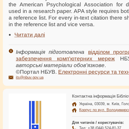
the American Psychological Association for 
used in a research paper. APA style requires both
a reference list. For every in-text citation there s
in the reference list and vice versa.
Читати далі
Інформація підготовлена
відділом прогр
забезпечення комп'ютерних мереж
НБ
авторські матеріали обов'язкове
.
©Портал НБУВ.
Електронні ресурси та техн
its@nbuv.gov.ua
Контактна інформація Бібліо
Україна, 03039, м. Київ, Голо
Корпус по вул. Володимирс
Для читачів / користувачів:
Тел: +38 (044) 524-81-37