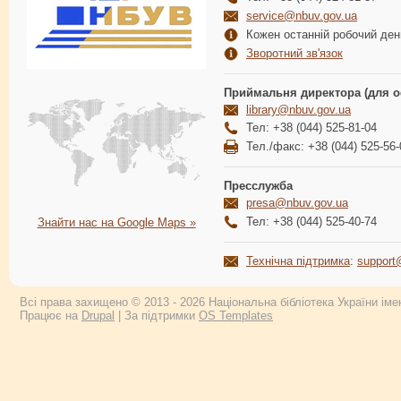
service@nbuv.gov.ua
Кожен останній робочий день
Зворотний зв'язок
Приймальня директора (для о
library@nbuv.gov.ua
Тел: +38 (044) 525-81-04
Тел./факс: +38 (044) 525-56-
Пресслужба
presa@nbuv.gov.ua
Тел: +38 (044) 525-40-74
Знайти нас на Google Maps »
Технічна підтримка
:
support
Всі права захищено © 2013 - 2026 Національна бібліотека України імен
Працює на
Drupal
| За підтримки
OS Templates