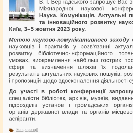
В. І. Вернадського запрошує Вас в
Міжнародної наукової конфере
Наука. Комунікація. Актуальні 
та інноваційного розвитку науко
Київ, 3–5 жовтня 2023 року.
Метою науково-комунікативного заходу
є
науковців і практиків у розв’язанні акту
розвитку бібліотечно-інформаційного пот
умовах, виокремлення найбільш гострих про
сфері та визначення шляхів їх подола
результатів актуальних наукових пошуків, ро
і пропозицій щодо вдосконалення діяльності с
До участі в роботі конференції запрош
спеціалісти бібліотек, архівів, музеїв, видав
підрозділів установ і громадських організ
органів державної влади та органів місцев
аспіранти.
Конференції