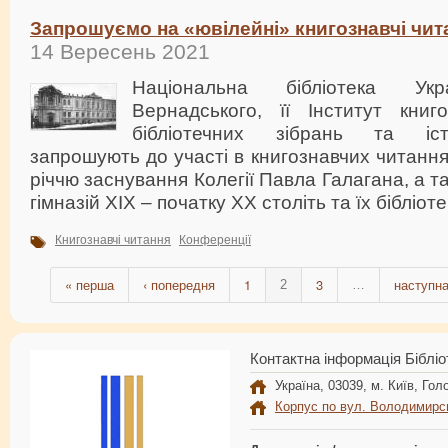
Запрошуємо на «ювілейні» книгознавчі чит
14 Вересень 2021
Національна бібліотека Укр
Вернадського, її Інститут книг
бібліотечних зібрань та іст
запрошують до участі в книгознавчих читання
річчю заснування Колегії Павла Галагана, а та
гімназій ХІХ – початку ХХ століть та їх бібліоте
Книгознавчі читання
Конференції
« перша
‹ попередня
1
3
наступна
2
…
Контактна інформація Бібліо
Україна, 03039, м. Київ, Голо
Корпус по вул. Володимирс