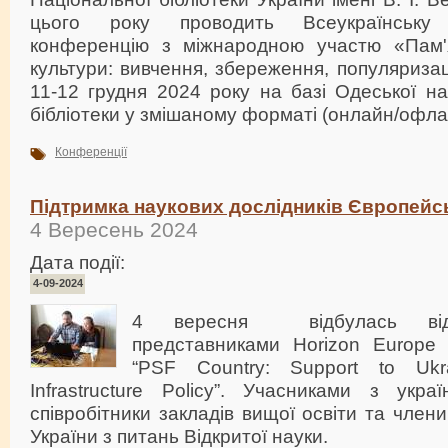
цього року проводить Всеукраїнську н
конференцію з міжнародною участю «Пам'я
культури: вивчення, збереження, популяризац
11-12 грудня 2024 року на базі Одеської на
бібліотеки у змішаному форматі (онлайн/офла
Конференції
Підтримка наукових дослідників Європейс
4 Вересень 2024
Дата події:
4-09-2024
4 вересня відбулась віде
представниками Horizon Europe
“PSF Country: Support to Uk
Infrastructure Policy”. Учасниками з укра
співробітники закладів вищої освіти та член
України з питань Відкритої науки.