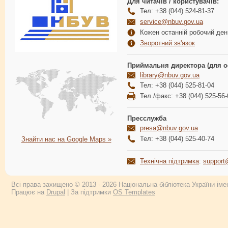
Для читачів / користувачів:
Тел: +38 (044) 524-81-37
service@nbuv.gov.ua
Кожен останній робочий день
Зворотний зв'язок
Приймальня директора (для о
library@nbuv.gov.ua
Тел: +38 (044) 525-81-04
Тел./факс: +38 (044) 525-56-
Пресслужба
presa@nbuv.gov.ua
Тел: +38 (044) 525-40-74
Знайти нас на Google Maps »
Технічна підтримка
:
support
Всі права захищено © 2013 - 2026 Національна бібліотека України імен
Працює на
Drupal
| За підтримки
OS Templates