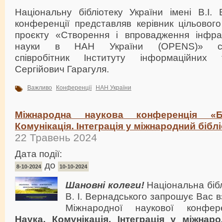
Національну бібліотеку України імені В.І.
конференції представляв керівник цільового
проєкту «Створення і впровадження інфрас
науки в НАН України (OPENS)» ст
співробітник Інституту інформаційних 
Сергійович Гарагуля.
Важливо
Конференції
НАН України
Міжнародна наукова конференція «Бі
Комунікація. Інтеграція у міжнародний бібл
22 Травень 2024
Дата події:
до
8-10-2024
10-10-2024
Шановні колеги!
Національна бібл
В. І. Вернадського запрошує Вас в
Міжнародної наукової конфере
Наука. Комунікація. Інтеграція у міжнар