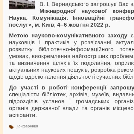
В. І. Вернадського запрошує Вас в
Міжнародної наукової конфере
Наука. Комунікація. Інноваційні трансфо
послуг», м. Київ, 4–6 жовтня 2022 р.
Метою науково-комунікативного заходу
є 
науковців і практиків у розв’язанні акту
розвитку бібліотечно-інформаційного пот
умовах, виокремлення найгостріших проблем у
та визначення шляхів їх подолання, оприлю
актуальних наукових пошуків, розробка реком
щодо вдосконалення діяльності сучасних біблі
До участі в роботі конференції запрош
спеціалісти бібліотек, архівів, музеїв, видав
підрозділів установ і громадських організ
органів державної влади та органів місцев
аспіранти.
Конференції