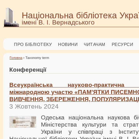
Національна бібліотека Укра
імені В. І. Вернадського
ПРО БІБЛІОТЕКУ
НОВИНИ
ЧИТАЧАМ
РЕСУРСИ
Головна
› Taxonomy term
Конференції
Всеукраїнська науково-практична
міжнародною участю «ПАМ'ЯТКИ ПИСЕМНО
ВИВЧЕННЯ, ЗБЕРЕЖЕННЯ, ПОПУЛЯРИЗАЦ
3 Жовтень 2024
Одеська національна наукова біб
Міністерства культури та страте
України у співпраці з Інститу
Національної бібліотеки України імені В. І. В