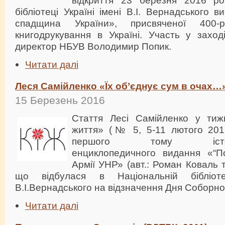
бібліотеці Україні імені В.І. Вернадського 
спадщина України», присвяченої 400-р
книгодрукування в Україні. Участь у заход
директор НБУВ Володимир Попик.
Читати далі
Леся Самійленко «Їх об’єднує сум в очах…
15 Березень 2016
Стаття Лесі Самійленко у тиж
життя» (№ 5, 5-11 лютого 201
першого тому історико
енциклопедичного видання «“П
Армії УНР» (авт.: Роман Коваль 
що відбулася в Національній бібліоте
В.І.Вернадського на відзначення Дня Соборнос
Читати далі