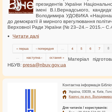
президентів України Національно
імені В.І.Вернадського, кандид
Володимира УДОВИКА «Націонал
до демократії й мирного врегулювання політи
Верховної Ради України (№ 23–24.– 2015.– С.
Читати далі
« перша
‹ попередня
4
5
6
7
…
8
наступна ›
остання »
…
Матеріал підгото
НБУВ:
presa@nbuv.gov.ua
Контактна інформація Бібліо
Україна, 03039, м. Київ, Голо
Корпус по вул. Володимирс
Для читачів / користувачів: