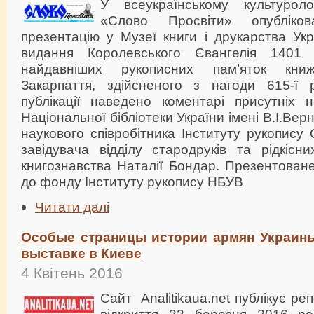
У всеукраїнському культуроло
«Слово Просвіти» опубліко
презентацію у Музеї книги і друкарства Ук
видання Королевського Євангелія 1401
найдавніших рукописних пам’яток книж
Закарпаття, здійсненого з нагоди 615-ї р
публікації наведено коментарі присутніх н
Національної бібліотеки України імені В.І.Вер
наукового співробітника Інституту рукопису
завідувача відділу стародруків та рідкісн
книгознавства Наталії Бондар. Презентован
до фонду Інституту рукопису НБУВ
Читати далі
Особые страницы истории армян Украин
выставке в Киеве
4 Квітень 2016
Сайт Аnalitikaua.net публікує р
відкриття 23 березня 2016 ро