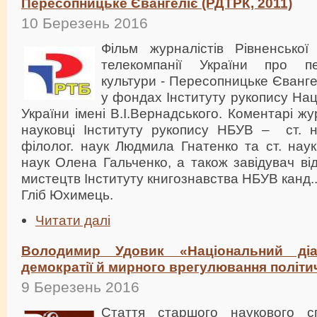
Пересопницьке Євангеліє (РДТРК, 2011)
10 Березень 2016
Фільм журналістів Рівненської 
телекомпанії України про пе
культури - Пересопницьке Єванге
у фондах Інституту рукопису Нац
України імені В.І.Вернадського. Коментарі ж
науковці Інституту рукопису НБУВ – ст. на
філолог. наук Людмила Гнатенко та ст. наук. 
наук Олена Гальченко, а також завідувач ві
мистецтв Інституту книгознавства НБУВ канд.
Гліб Юхимець.
Читати далі
Володимир Удовик «Національний д
демократії й мирного врегулювання політи
9 Березень 2016
Стаття старшого наукового сп