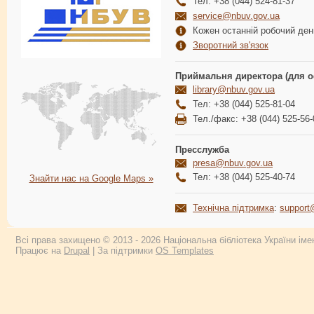
Тел: +38 (044) 524-81-37
service@nbuv.gov.ua
Кожен останній робочий день
Зворотний зв'язок
Приймальня директора (для о
library@nbuv.gov.ua
Тел: +38 (044) 525-81-04
Тел./факс: +38 (044) 525-56-
Пресслужба
presa@nbuv.gov.ua
Тел: +38 (044) 525-40-74
Знайти нас на Google Maps »
Технічна підтримка
:
support
Всі права захищено © 2013 - 2026 Національна бібліотека України імен
Працює на
Drupal
| За підтримки
OS Templates