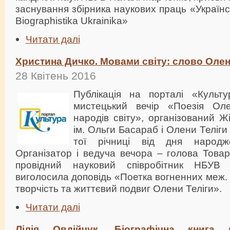
заснування збірника наукових праць «Українс
Biographistika Ukrainika»
Читати далі
Христина Дичко. Мовами світу: слово Олен
28 Квітень 2016
Публікація на порталі «Культ
мистецький вечір «Поезія Ол
народів світу», організований 
ім. Ольги Басараб і Олени Теліги
тої річниці від дня народж
Організатор і ведуча вечора – голова Товари
провідний науковий співробітник НБУВ
виголосила доповідь «Поетка вогненних меж.
творчість та життєвий подвиг Олени Теліги».
Читати далі
Лілія Овдійчук. Біографічна книга