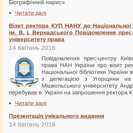
Біографічний нарис»
Читати далі
Візит ректора КУП НАНУ до Національної 
ім. В. І. Вернадського Повідомлення прес
університету права
14 Квітень 2016
Повідомлення прес-центру Київс
права НАН України про візит р
Національної бібліотеки України і
з делегацією з Угорщини на
Мішкольського університету Анд
перебував в Україні на запрошення ректора 
Читати далі
Презентація унікального видання
14 Квітень 2016