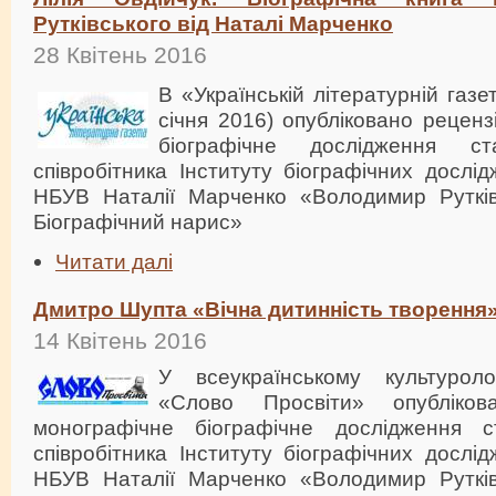
Рутківського від Наталі Марченко
28 Квітень 2016
В «Українській літературній газет
січня 2016) опубліковано рецен
біографічне дослідження ст
співробітника Інституту біографічних дослід
НБУВ Наталії Марченко «Володимир Рутківс
Біографічний нарис»
Читати далі
Дмитро Шупта «Вічна дитинність творення
14 Квітень 2016
У всеукраїнському культуроло
«Слово Просвіти» опубліко
монографічне біографічне дослідження с
співробітника Інституту біографічних дослід
НБУВ Наталії Марченко «Володимир Рутківс