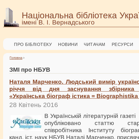
Національна бібліотека Укра
імені В. І. Вернадського
ПРО БІБЛІОТЕКУ
НОВИНИ
ЧИТАЧАМ
РЕСУРСИ
Головна
›
ЗМІ про НБУВ
Наталя Марченко. Людський вимір українськ
річчя від дня заснування збірника
«Українська біограф істика = Biographistika
28 Квітень 2016
В Українській літературній газеті
опубліковано статтю ста
співробітника Інституту біогр
канд. іст. наук НБУВ Наталі Марченко, присвяч