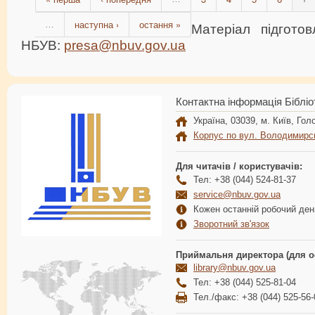
наступна ›
остання »
…
Матеріал підгото
НБУВ:
presa@nbuv.gov.ua
Контактна інформація Бібліо
Україна, 03039, м. Київ, Голо
Корпус по вул. Володимирс
Для читачів / користувачів:
Тел: +38 (044) 524-81-37
service@nbuv.gov.ua
Кожен останній робочий день
Зворотний зв'язок
Приймальня директора (для о
library@nbuv.gov.ua
Тел: +38 (044) 525-81-04
Тел./факс: +38 (044) 525-56-