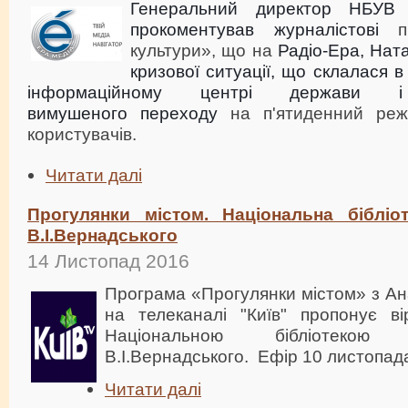
Генеральний директор НБУВ
прокоментував
журналістові
культури», що на
Радіо-Ера, Нат
кризової ситуації, що склалася 
інформаційному центрі держави
вимушеного
переходу
на п'ятиденний реж
користувачів.
Читати далі
Прогулянки містом. Національна бібліот
В.І.Вернадського
14 Листопад 2016
Програма «Прогулянки містом» з А
на телеканалі "Київ" пропонує ві
Національною бібліотекою
В.І.Вернадського. Ефір 10 листопада
Читати далі