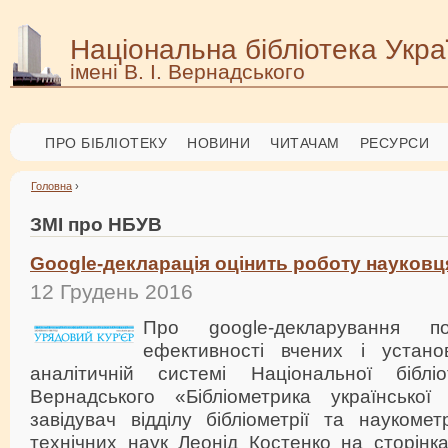
Національна бібліотека Укра
імені В. І. Вернадського
ПРО БІБЛІОТЕКУ
НОВИНИ
ЧИТАЧАМ
РЕСУРСИ
Головна
›
ЗМІ про НБУВ
Google-декларація оцінить роботу науковц
12 Грудень 2016
Про google-декларування по
ефективності вчених і устано
аналітичній системі Національної біблі
Вернадського «Бібліометрика української
завідувач відділу бібліометрії та наукоме
технічних наук Леонід Костенко на сторінк