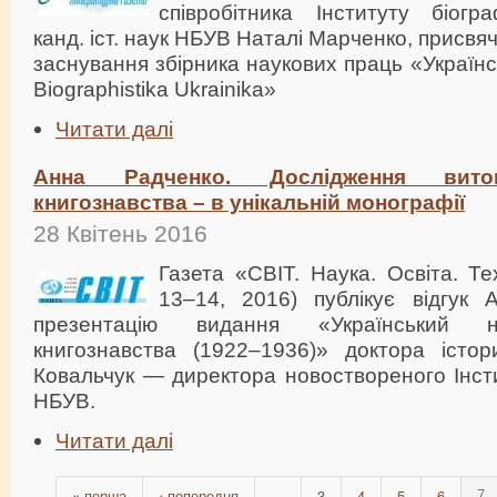
співробітника Інституту біогр
канд. іст. наук НБУВ Наталі Марченко, присвяч
заснування збірника наукових праць «Українс
Biographistika Ukrainika»
Читати далі
Анна Радченко. Дослідження виток
книгознавства – в унікальній монографії
28 Квітень 2016
Газета «СВІТ. Наука. Освіта. Т
13–14, 2016) публікує відгук
презентацію видання «Український н
книгознавства (1922–1936)» доктора істо
Ковальчук — директора новоствореного Інст
НБУВ.
Читати далі
« перша
‹ попередня
3
4
5
6
…
7