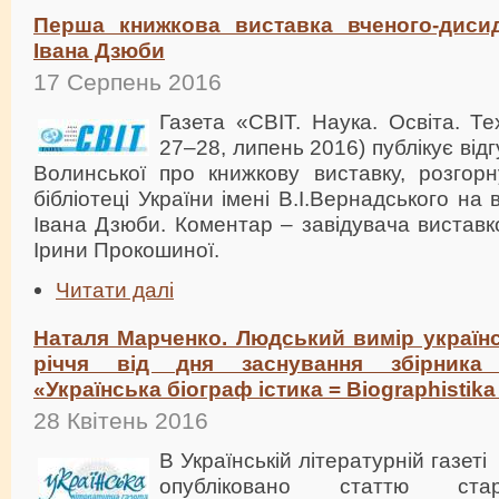
Перша книжкова виставка вченого-дисид
Івана Дзюби
17 Серпень 2016
Газета «СВІТ. Наука. Освіта. Т
27–28, липень 2016) публікує відг
Волинської про книжкову виставку, розгорн
бібліотеці України імені В.І.Вернадського на 
Івана Дзюби. Коментар – завідувача вистав
Ірини Прокошиної.
Читати далі
Наталя Марченко. Людський вимір українськ
річчя від дня заснування збірника
«Українська біограф істика = Biographistika
28 Квітень 2016
В Українській літературній газеті
опубліковано статтю ста