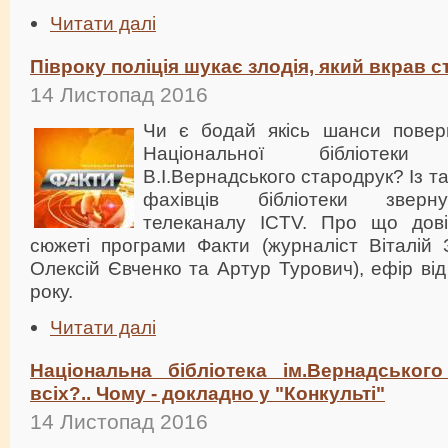
Читати далі
Півроку поліція шукає злодія, який вкрав 
14 Листопад 2016
Чи є бодай якісь шанси повер
Національної бібліотеки
В.І.Вернадського стародрук? Із 
фахівців бібліотеки зверн
телеканалу ICTV. Про що дові
сюжеті програми Факти (журналіст Віталій 
Олексій Євченко та Артур Турович), ефір ві
року.
Читати далі
Національна бібліотека ім.Вернадськог
всіх?.. Чому - докладно у "Конкульті"
14 Листопад 2016