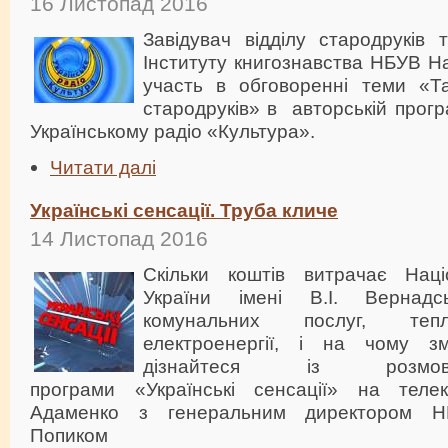
16 Листопад 2016
Завідувач відділу стародруків 
Інституту книгознавства НБУВ Н
участь в обговоренні теми «Та
стародруків» в авторській прогр
Українському радіо «Культура».
Читати далі
Українські сенсації. Труба кличе
14 Листопад 2016
Скільки коштів витрачає Наці
України імені В.І. Вернад
комунальних послуг, теп
електроенергії, і на чому з
дізнайтеся із розмов
програми «Українські сенсації» на телек
Адаменко з генеральним директором 
Попиком