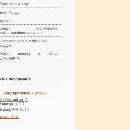
Виставки Фонду
вини Фонду
руктура
Відділ формування
інформаційних ресурсів
Інформаційно-аналітичний
відділ
Відділ пошуку та обліку
документів
ктна інформація
Фонд президентів України
лосіївський пр., 3
,
й поверх, к. 307.
8 (044) 525-54-70
жим роботи