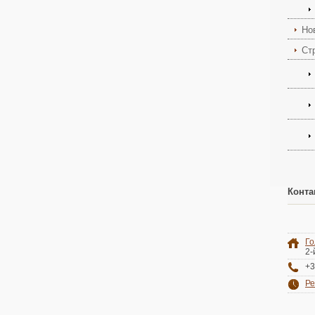
Но
Ст
Конта
Го
2-
+3
Ре