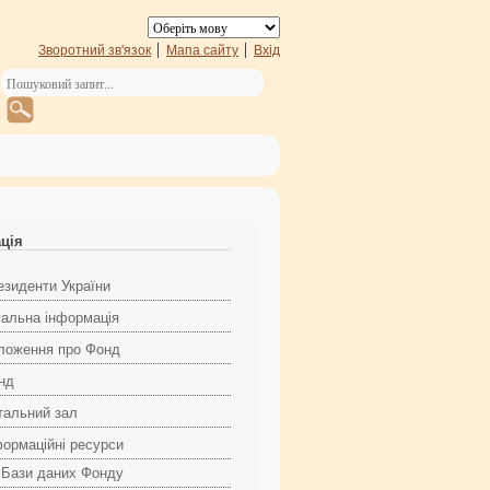
Зворотний зв'язок
Мапа сайту
Вхід
ація
езиденти України
гальна інформація
ложення про Фонд
нд
тальний зал
формаційні ресурси
Бази даних Фонду