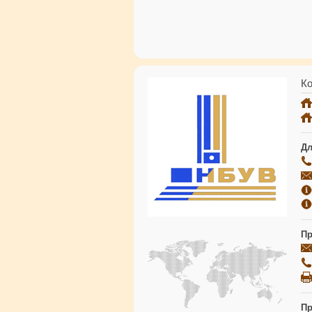
Ко
Дл
Пр
Пр