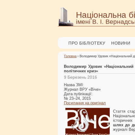
Національна бі
імені В. І. Вернадсь
ПРО БІБЛІОТЕКУ
НОВИНИ
Головна
› Володимир Удовик «Національний ді
Володимир Удовик «Національний 
політичних криз»
9 Березень 2016
Назва ЗМІ:
Журнал ВРУ «Віче»
Дата публікації:
№ 23–24, 2015
Посилання на оригінал
Стаття ста
Національн
історични
шлях до д
журналі Вер