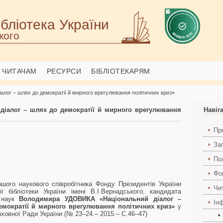
бліотека України
кого
ЧИТАЧАМ
РЕСУРСИ
БІБЛІОТЕКАРЯМ
алог – шлях до демократії й мирного врегулювання політичних криз»
діалог – шлях до демократії й мирного врегулювання
Навіг
Пр
За
По
Фо
ршого наукового співробітника Фонду Президентів України
Чи
ої бібліотеки України імені В.І.Вернадського, кандидата
х наук
Володимира УДОВИКА
«Національний діалог –
Ін
емократії й мирного врегулювання політичних криз»
у
ховної Ради України (№ 23–24.– 2015.– С.46–47)