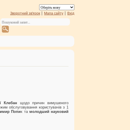
Зворотний зв'язок
Мапа сайту
Вхід
ї Клебан
щодо причин вимушеного
режим обслуговування користувачів з 1
димир Попи
к та
молодший науковий