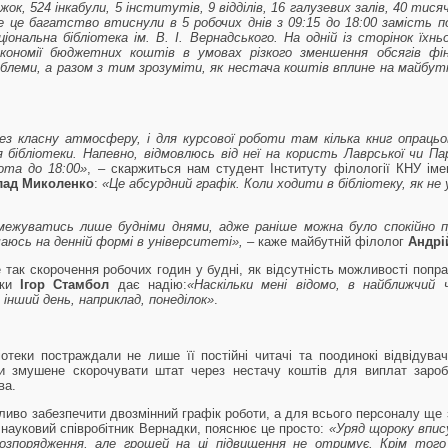
нижок, 524 інкабули, 5 інститутів, 9 відділів, 16 галузевих залів, 40 т
все це багатство втиснули в 5 робочих днів з 09:15 до 18:00 замість 
іональна бібліотека ім. В. І. Вернадського. На одній із сторінок їхн
кономії бюджетних коштів в умовах різкого зменшення обсягів фі
блеми, а разом з тим зрозуміти, як нестача коштів вплине на майбутнє
ез класну атмосферу, і для курсової роботи там кілька книг опраць
бібліотеки. Напевно, відмовлюсь від неї на користь Лаврської чи Па
ота до 18:00»
,
–
скаржиться нам студент Інституту філології КНУ ім
лад Миколенко
:
«Це абсурдний графік. Коли ходити в бібліотеку, як не 
бмежуватись лише будніми днями, адже раніше можна було спокійно
аюсь на денній формі в університеті», –
каже майбутній філолог
Андрі
 так скорочення робочих годин у будні, як відсутність можливості поп
ки
Ігор Стамбол
дає надію:
«Наскільки мені відомо, в найближчий
 інший день, наприклад, понеділок»
.
отеки постраждали не лише її постійні читачі та поодинокі відвідувач
теки змушене скорочувати штат через нестачу коштів для виплат зароб
ва.
жливо забезпечити двозмінний графік роботи, а для всього персоналу ще
науковий співробітник Вернадки, пояснює це просто:
«Уряд щороку впис
розпорядження, але грошей на ці підвищення не отримує. Крім тог