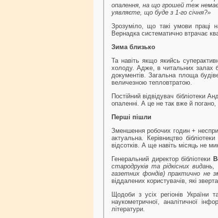
опалення, на що грошей теж немає.
уявляєте, що буде з 1-го січня?»
Зрозуміло, що такі умови праці 
Вернадка систематично втрачає ква
Зима близько
Та навіть якщо якийсь суперактив
холоду. Адже, в читальних залах 
документів. Загальна площа будіве
величезною тепловтратою.
Постійний відвідувач бібліотеки А
опаленні. А це не так вже й погано
Перші пішли
Зменшення робочих годин + несприя
актуальна. Керівництво бібліотек
відсотків. А ще навіть місяць не м
Генеральний директор бібліотеки
В
стародруків та рідкісних видань,
газетних фондів) практично не з
віддалених користувачів, які зверт
Щодоби з усіх регіонів України т
наукометричної, аналітичної інфор
літератури.