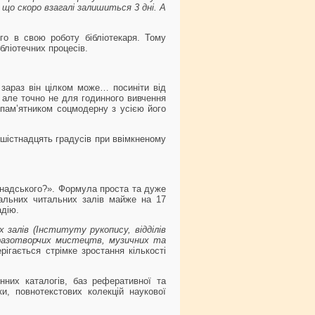
 що скоро взагалі залишиться 3 дні. А
го в свою роботу бібліотекаря. Тому
бліотечних процесів.
 зараз він цілком може… посиніти від
 але точно не для годинного вивчення
 пам’ятником соцмодерну з усією його
 шістнадцять градусів при ввімкненому
рнадського?». Формула проста та дуже
гальних читальних залів майже на 17
адію.
х залів (Інституту рукопису, відділів
 образотворчих мистецтв, музичних та
рігається стрімке зростання кількості
нних каталогів, баз реферативної та
ки, повнотекстових колекцій наукової