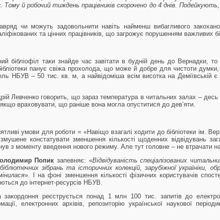
 Тому й робочий тиждень працівників скорочено до 4 днів. Подейкують,
навряд чи можуть задовольнити навіть найменш вибагливого закохано
ліфікованих та цінних працівників, що загрожує порушенням важливих бі
ний бібліофіл таки знайде час завітати в будній день до Вернадки, то
бібліотеки панує свіжа прохолода, що може й добре для чистоти думки,
ль НБУВ – 50 тис. кв. м, а найвідоміша всім висотка на Деміївській є
ндрій Левченко говорить, що зараз температура в читальних залах – десь
, якщо враховувати, що раніше вона могла опуститися до дев’яти.
тливі умови для роботи = «Навіщо взагалі ходити до бібліотеки ім. Ве
и змушене констатувати зменшення кількості щоденних відвідувань за
инув з моменту введення нового режиму. Але тут головне – не втрачати н
олодимир Попик
запевняє: «
Відвідуваність спеціалізованих читальни
 бібліотечних зібрань та історичних колекцій, зарубіжної україніки,
мінилася
». І на фоні зменшення кількості фізичних користувачів спосте
аються до інтернет-ресурсів НБУВ.
а закордоння реєструється понад 1 млн 100 тис. запитів до електро
мації, електронних архівів, репозиторію української наукової періоди