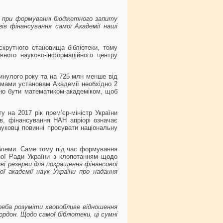
о при формуванні бюджетного запиту
ів фінансування самої Академії наші
крутного становища бібліотеки, тому
вного науково-інформаційного центру
инулого року та на 725 млн менше від
ормами установам Академії необхідно 2
бно бути математиком-академіком, щоб
у на 2017 рік прем’єр-міністр України
в, фінансування НАН апріорі означає
ауковці повинні просувати національну
облеми. Саме тому під час формування
ної Ради України з клопотанням щодо
иві резерви для покращення фінансової
ї академії наук України про надання
треба розуміти хворобливе відношення
ордон. Щодо самої бібліотеки, ці сумні