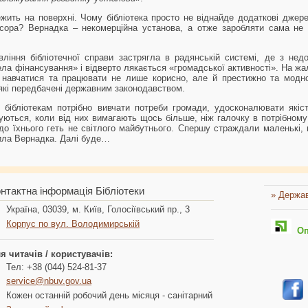
жить на поверхні. Чому бібліотека просто не віднайде додаткові дже
сора? Вернадка – некомерційна установа, а отже заробляти сама не 
ління бібліотечної справи застрягла в радянській системі, де з нед
ела фінансування» і відверто лякається «громадської активності». На жал
 навчатися та працювати не лише корисно, але й престижно та модно
 які передбачені державним законодавством.
 бібліотекам потрібно вивчати потреби громади, удосконалювати якіс
ивуються, коли від них вимагають щось більше, ніж галочку в потрібном
і до їхнього геть не світлого майбутнього. Спершу страждали маленькі, 
пила Вернадка. Далі буде…
нтактна інформація Бібліотеки
» Держав
Україна, 03039, м. Київ, Голосіївський пр., 3
Корпус по вул. Володимирській
Опл
я читачів / користувачів:
Тел: +38 (044) 524-81-37
service@nbuv.gov.ua
Кожен останній робочий день місяця - санітарний