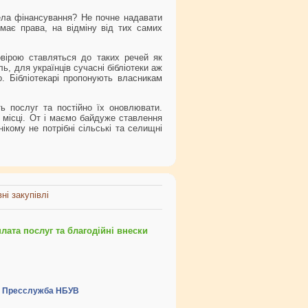
рела фінансування? Не почне надавати
має права, на відміну від тих самих
овірою ставляться до таких речей як
ь, для українців сучасні бібліотеки аж
. Бібліотекарі пропонують власникам
ть послуг та постійно їх оновлювати.
у місці. От і маємо байдуже ставлення
нікому не потрібні сільські та селищні
ні закупівлі
ата послуг та благодійні внески
Пресслужба НБУВ