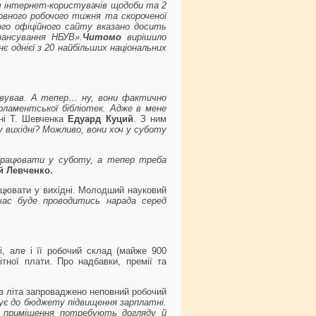
исяч інтернет-користувачів щодоби та 2
повного робочого тижня та скороченої
ього офіційного сайту вказано досить
нансування НБУВ».
Читомо
вирішило
 однієї з 20 найбільших національних
овував. А тепер… ну, вони фактично
рламентської бібліотек. Адже в мене
ені Т. Шевченка
Едуард Куций
. З ним
у вихідні? Можливо, вони хоч у суботу
 працювати у суботу, а тепер треба
й Левченко.
рацювати у вихідні. Молодший науковий
 час буде проводитись нарада серед
і, але і її робочий склад (майже 900
ітної плати. Про надбавки, премії та
 з літа запроваджено неповний робочий
ує до бюджету підвищення зарплатні.
о приміщення потребують догляду й