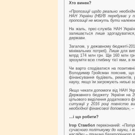
Хто винен?
«Пропозиції щодо реально необхі
НАН України (НБУВ перебуває у пі
пропозиції не можуть бути належн
На жаль, прес-служба НАН України
залишається лише здогадуватися,
держави.
Загалом, у дежавному бюджеті-201
мінімальних потреб). Лише для вип
млрд 174 млн грн. Ще 160 млн грн
зрозуміти всю глибину тієї ями, в я
Чи варто сподіватися на позитивні
Володимир Гройсман пояснив, що 
фінансування будівель, ремонтів, 
науку, якщо їм загрожують низькі з
Якщо чекати допомоги від НАН Укр
Державного бюджету України на 20
цільового виділення додаткового фі
ситуації у 2016 році повністю ви
необхідної фінансової допомоги
», –
…і що робити?
Ігор Стамбол
переконаний: «
Потрі
сучасного політикуму до науки, і в
наслідки – причина багаторічного