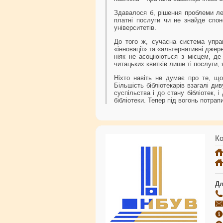
Здавалося б, рішення проблеми ле
платні послуги чи не знайде спон
університетів.
До того ж, сучасна система управ
«інновації» та «альтернативні джер
ніяк не асоціюються з місцем, де
читацьких квитків лише ті послуги,
Ніхто навіть не думає про те, що
Більшість бібліотекарів взагалі д
суспільства і до стану бібліотек, 
бібліотеки. Тепер під вогонь потра
Ко
Дл