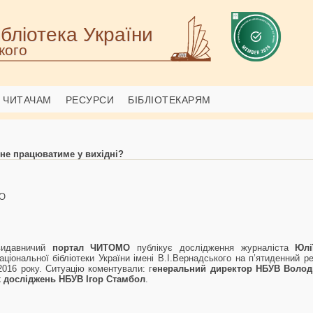
бліотека України
кого
ЧИТАЧАМ
РЕСУРСИ
БІБЛІОТЕКАРЯМ
 не працюватиме у вихідні?
МО
-видавничий
портал ЧИТОМО
публікує дослідження журналіста
Юлі
ціональної бібліотеки України імені В.І.Вернадського на п’ятиденний 
016 року. Ситуацію коментували: г
енеральний директор НБУВ Воло
х досліджень НБУВ Ігор Стамбол
.