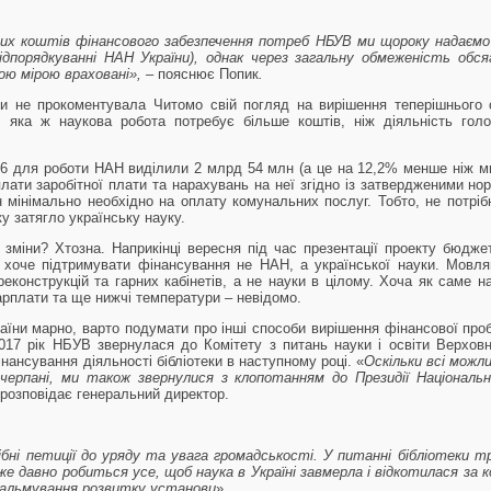
дних коштів фінансового забезпечення потреб НБУВ ми щороку надаєм
дпорядкуванні НАН України), однак через загальну обмеженість обсяг
ою мірою враховані», –
пояснює Попик
.
 не прокоментувала Читомо свій погляд на вирішення теперішнього с
 яка ж наукова робота потребує більше коштів, ніж діяльність голо
6 для роботи НАН виділили 2 млрд 54 млн (а це на 12,2% менше ніж м
лати заробітної плати та нарахувань на неї згідно із затвердженими н
 мінімально необхідно на оплату комунальних послуг. Тобто, не потрі
ку затягло українську науку.
 зміни? Хтозна. Наприкінці вересня під час презентації проекту бюджет
хоче підтримувати фінансування не НАН, а української науки. Мовля
реконструкцій та гарних кабінетів, а не науки в цілому. Хоча як саме н
арплати та ще нижчі температури – невідомо.
аїни марно, варто подумати про інші способи вирішення фінансової пр
17 рік НБУВ звернулася до Комітету з питань науки і освіти Верхов
нансування діяльності бібліотеки в наступному році. «
Оскільки всі можл
черпані, ми також звернулися з клопотанням до Президії Національно
 розповідає генеральний директор.
бні петиції до уряду та увага громадськості. У питанні бібліотеки 
же давно робиться усе, щоб наука в Україні завмерла і відкотилася за к
 гальмування розвитку установи
».