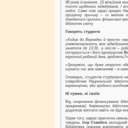
98 років існування, 15 мільйонів к
тисячі щоденних відвідувачів. І 
неділі. Саме так зараз працює Нац
прозаїчну причину – «з метою е
довідатися причини фінансової про
бібліотек світу.
Говорять студенти
«Ходив до Вернадки й просто чер
унеможливлюють моє відвідування 
заняття до 13:00, а опісля – роб
погоджується і його однокурсник
В
короткий робочий день зроблять?»
«Зрозуміло, що дуже незручно о
шукати час між навчанням – я навч
Очевидно, студентів стурбувало не
співробітник Національної бібліоте
керівництва, аби зробити вихідним
Ні чужим, ні своїм
Від скорочення фінансування біблі
працівників). Керівництво бібліо
додаткові виплати навіть не йде мо
Окрім того, наразі практично немо
тиждень.
Ігор Стамбол
, молодший 
Бібліотека повинна виконувати 