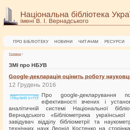
Національна бібліотека Укра
імені В. І. Вернадського
ПРО БІБЛІОТЕКУ
НОВИНИ
ЧИТАЧАМ
РЕСУРСИ
Головна
›
ЗМІ про НБУВ
Google-декларація оцінить роботу науковц
12 Грудень 2016
Про google-декларування по
ефективності вчених і устано
аналітичній системі Національної біблі
Вернадського «Бібліометрика української
завідувач відділу бібліометрії та наукоме
технічних наук Леонід Костенко на сторінк