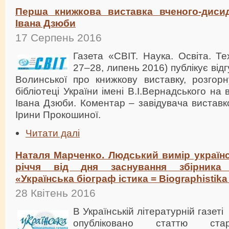
Перша книжкова виставка вченого-дисид
Івана Дзюби
17 Серпень 2016
Газета «СВІТ. Наука. Освіта. Т
27–28, липень 2016) публікує відг
Волинської про книжкову виставку, розгорн
бібліотеці України імені В.І.Вернадського на 
Івана Дзюби. Коментар – завідувача вистав
Ірини Прокошиної.
Читати далі
Наталя Марченко. Людський вимір українськ
річчя від дня заснування збірника
«Українська біограф істика = Biographistika
28 Квітень 2016
В Українській літературній газеті
опубліковано статтю ста