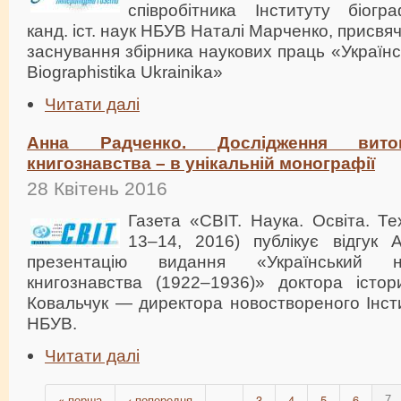
співробітника Інституту біогр
канд. іст. наук НБУВ Наталі Марченко, присвяч
заснування збірника наукових праць «Українс
Biographistika Ukrainika»
Читати далі
Анна Радченко. Дослідження виток
книгознавства – в унікальній монографії
28 Квітень 2016
Газета «СВІТ. Наука. Освіта. Т
13–14, 2016) публікує відгук
презентацію видання «Український н
книгознавства (1922–1936)» доктора істо
Ковальчук — директора новоствореного Інст
НБУВ.
Читати далі
« перша
‹ попередня
3
4
5
6
…
7