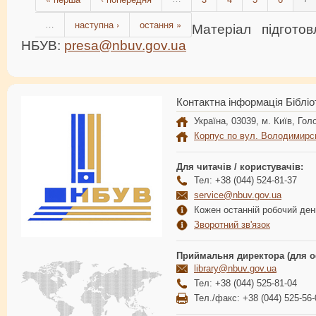
наступна ›
остання »
…
Матеріал підгото
НБУВ:
presa@nbuv.gov.ua
Контактна інформація Бібліо
Україна, 03039, м. Київ, Голо
Корпус по вул. Володимирс
Для читачів / користувачів:
Тел: +38 (044) 524-81-37
service@nbuv.gov.ua
Кожен останній робочий день
Зворотний зв'язок
Приймальня директора (для о
library@nbuv.gov.ua
Тел: +38 (044) 525-81-04
Тел./факс: +38 (044) 525-56-