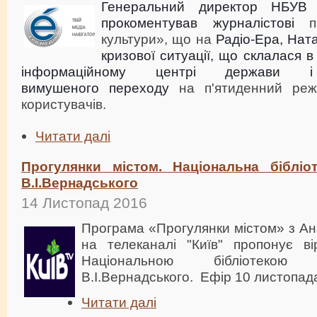
Генеральний директор НБУВ
прокоментував
журналістові
культури», що на
Радіо-Ера, Нат
кризової ситуації, що склалася 
інформаційному центрі держави
вимушеного
переходу
на п'ятиденний реж
користувачів.
Читати далі
Прогулянки містом. Національна бібліот
В.І.Вернадського
14 Листопад 2016
Програма «Прогулянки містом» з А
на телеканалі "Київ" пропонує ві
Національною бібліотекою
В.І.Вернадського. Ефір 10 листопада
Читати далі