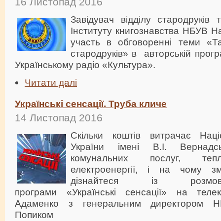
16 Листопад 2016
Завідувач відділу стародруків 
Інституту книгознавства НБУВ Н
участь в обговоренні теми «Та
стародруків» в авторській прогр
Українському радіо «Культура».
Читати далі
Українські сенсації. Труба кличе
14 Листопад 2016
Скільки коштів витрачає Наці
України імені В.І. Вернад
комунальних послуг, теп
електроенергії, і на чому з
дізнайтеся із розмов
програми «Українські сенсації» на телек
Адаменко з генеральним директором 
Попиком