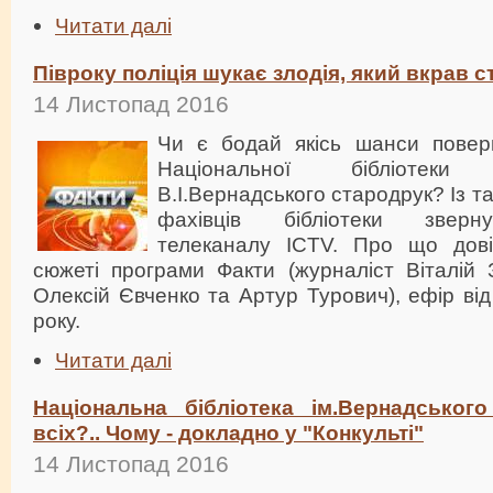
Читати далі
Півроку поліція шукає злодія, який вкрав 
14 Листопад 2016
Чи є бодай якісь шанси повер
Національної бібліотеки
В.І.Вернадського стародрук? Із 
фахівців бібліотеки зверн
телеканалу ICTV. Про що дові
сюжеті програми Факти (журналіст Віталій 
Олексій Євченко та Артур Турович), ефір ві
року.
Читати далі
Національна бібліотека ім.Вернадськог
всіх?.. Чому - докладно у "Конкульті"
14 Листопад 2016