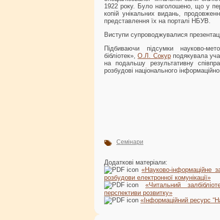
1922 року. Було наголошено, що у пе
копій унікальних видань, продовженн
представлення їх на порталі НБУВ.
Виступи супроводжувалися презентац
Підбиваючи підсумки науково-мет
бібліотек»,
О.Л. Сокур
подякувала учас
на подальшу результативну співпра
розбудові національного інформаційно
Семінари
Додаткові матеріали:
«Науково-інформаційне з
розбудови електронної комунікації»
«Читальний залбібліот
перспективи розвитку»
«Інформаційний ресурс “На