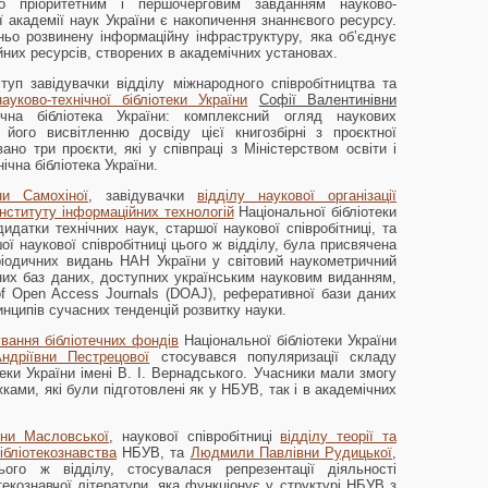
 пріоритетним і першочерговим завданням науково-
ї академії наук України є накопичення знаннєвого ресурсу.
ьо розвинену інформаційну інфраструктуру, яка об’єднує
йних ресурсів, створених в академічних установах.
уп завідувачки відділу міжнародного співробітництва та
ково-технічної бібліотеки України
Софії Валентинівни
ічна бібліотека України: комплексний огляд наукових
 його висвітленню досвіду цієї книгозбірні з проєктної
ано три проєкти, які у співпраці з Міністерством освіти і
чна бібліотека України.
ни Самохіної
, завідувачки
відділу наукової організації
Інституту інформаційних технологій
Національної бібліотеки
дидатки технічних наук, старшої наукової співробітниці, та
ої наукової співробітниці цього ж відділу, була присвячена
еріодичних видань НАН України у світовий наукометричний
них баз даних, доступних українським науковим виданням,
 of Open Access Journals (DOAJ), реферативної бази даних
инципів сучасних тенденцій розвитку науки.
ування бібліотечних фондів
Національної бібліотеки України
ндріївни Пестрецової
стосувався популяризації складу
еки України імені В. І. Вернадського. Учасники мали змогу
ками, які були підготовлені як у НБУВ, так і в академічних
вни Масловської
, наукової співробітниці
відділу теорії та
ібліотекознавства
НБУВ, та
Людмили Павлівни Рудицької
,
ього ж відділу, стосувалася репрезентації діяльності
отекознавчої літератури, яка функціонує у структурі НБУВ з