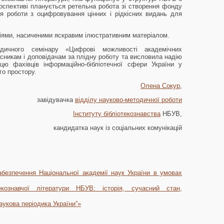
рспективі планується ретельна робота зі створення фонду
я роботи з оцифровування цінних і рідкісних видань для
іями, насиченими яскравим ілюстративним матеріалом.
одичного семінару «Цифрові можливості академічних
никам і доповідачам за плідну роботу та висловила надію
цю фахівців інформаційно-бібліотечної сфери України у
го простору.
Олена Сокур
,
завідувачка
відділу науково-методичної роботи
Інституту бібліотекознавства
НБУВ,
кандидатка наук із соціальних комунікацій
абезпечення Національної академії наук України в умовах
екознавчої літератури НБУВ: історія, сучасний стан,
укова періодика України”»