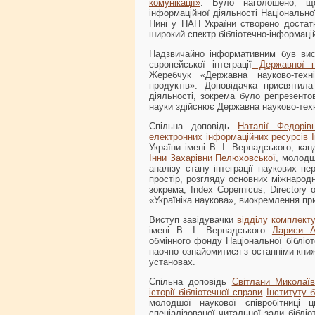
комунікації»
. Було наголошено, що
інформаційної діяльності Національно
Нині у НАН України створено достатн
широкий спектр бібліотечно-інформаці
Надзвичайно інформативним був вист
європейської інтеграції
Державної нау
Жеребчук
«Державна науково-техн
продуктів». Доповідачка присвятила
діяльності, зокрема було репрезентов
науки здійснює Державна науково-техні
Спільна доповідь
Наталії Федорів
електронних інформаційних ресурсів
України імені В. І. Вернадського, кан
Інни Захарівни Пелюховської
, молодш
аналізу стану інтеграції наукових п
простір, розгляду основних міжнарод
зокрема, Index Copernicus, Directory
«Україніка наукова», виокремлення пр
Виступ завідувачки
відділу комплект
імені В. І. Вернадського
Лариси А
обмінного фонду Національної бібліот
наочно ознайомитися з останніми книж
установах.
Спільна доповідь
Світлани Миколаї
історії бібліотечної справи
Інституту б
молодшої наукової співробітниці ц
спеціалізованої читальної зали біблі