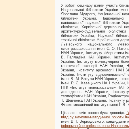
У роботі семінару взяли участь близьк
Національної бібліотеки України імені
Ярослава Мудрого, Національної науко
бібліотеки України, Національної 
національної наукової бібліотеки Ук
бібліотеки, Харківської державної на
архітектурно-будівельної бібліотек
бібліотеки України, Наукової бібліо
технічної бібліотеки Українського держ
Львівського національного уніве
електрозварювання імені Є. О. Патона
НАН України, Інституту кібернетики ім
В. Палладіна НАН України, Інституту
України, Інституту молекулярної біоло
генетичної інженерії НАН України, 
України, Інституту археології НАН У
України, Інституту відновлювальної 
імені В. М. Бакуля НАН України, Інстит
імені Р. Є. Кавецького НАН України, 
НТК «Інститут монокристалів» НАН Ук
досліджень НАН України, Інституту
теплофізики НАН України, Радіоастрон
Т. Шевченка НАН України, Інституту р
Фізико-механічний інститут імені Г. В.
Цікавою і змістовною була доповідь
Г
відділу науково-методичної роботи
Ін
імені В. І. Вернадського, кандидатки 
інформаційне забезпечення Національ