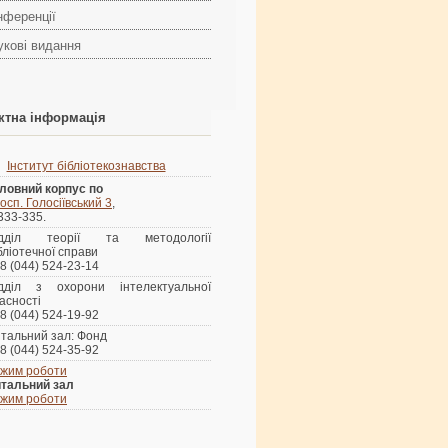
нференції
укові видання
ктна інформація
Інститут бібліотекознавства
ловний корпус по
осп. Голосіївський 3
,
 333-335.
ідділ теорії та методології
бліотечної справи
8 (044) 524-23-14
ідділ з охорони інтелектуальної
асності
8 (044) 524-19-92
тальний зал: Фонд
8 (044) 524-35-92
жим роботи
тальний зал
жим роботи