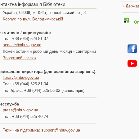
нтактна інформація Бібліотеки
» Держав
Україна, 03039, м. Київ, Голосіївський пр., 3
Корпус по вул. Володимирській
Опл
я читачів / користувачів:
Тел: +38 (044) 524-81-37
service@nbuv.gov.ua
Кожен останній робочий день місяця - санітарний
Зворотний зв'язок
иймальня директора (для офіційних звернень):
library@nbuv.gov.ua
Тел: +38 (044) 525-81-04
Тел./факс: +38 (044) 525-56-02 (канцелярія)
есслужба
presa@nbuv.gov.ua
Тел: +38 (044) 525-40-74
Технічна підтримка
:
support@nbuv.gov.ua