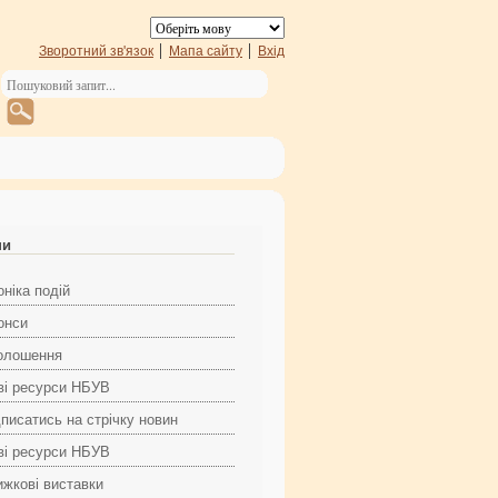
Зворотний зв'язок
Мапа сайту
Вхід
ни
ніка подій
онси
олошення
ві ресурси НБУВ
дписатись на стрічку новин
ві ресурси НБУВ
ижкові виставки