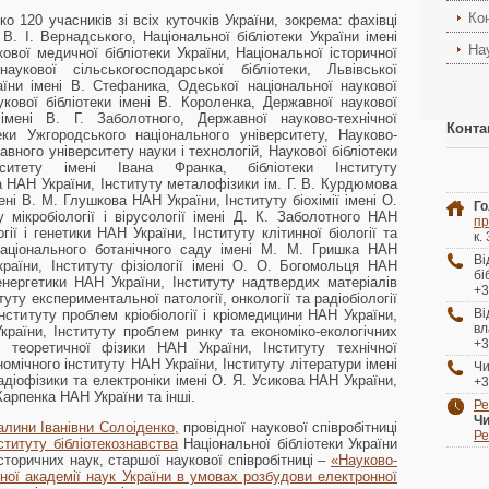
Ко
о 120 учасників зі всіх куточків України, зокрема: фахівці
 В. І. Вернадського, Національної бібліотеки України імені
На
вої медичної бібліотеки України, Національної історичної
наукової сільськогосподарської бібліотеки, Львівської
раїни імені В. Стефаника, Одеської національної наукової
укової бібліотеки імені В. Короленка, Державної наукової
и імені В. Г. Заболотного, Державної науково-технічної
Конта
теки Ужгородського національного університету, Науково-
авного університету науки і технологій, Наукової бібліотеки
рситету імені Івана Франка, бібліотеки Інституту
 НАН України, Інституту металофізики ім. Г. В. Курдюмова
ені В. М. Глушкова НАН України, Інституту біохімії імені О.
Го
 мікробіології і вірусології імені Д. К. Заболотного НАН
пр
гії і генетики НАН України, Інституту клітинної біології та
к.
Національного ботанічного саду імені М. М. Гришка НАН
В
країни, Інституту фізіології імені О. О. Богомольця НАН
бі
енергетики НАН України, Інституту надтвердих матеріалів
+3
уту експериментальної патології, онкології та радіобіології
В
Інституту проблем кріобіології і кріомедицини НАН України,
вл
раїни, Інституту проблем ринку та економіко-екологічних
+3
 теоретичної фізики НАН України, Інституту технічної
омічного інституту НАН України, Інституту літератури імені
Чи
адіофізики та електроніки імені О. Я. Усикова НАН України,
+3
 Карпенка НАН України та інші.
Ре
Чи
алини Іванівни Солоіденко,
провідної наукової співробітниці
Ре
ституту бібліотекознавства
Національної бібліотеки України
історичних наук, старшої наукової співробітниці –
«Науково-
ної академії наук України в умовах розбудови електронної