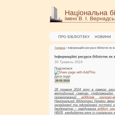
Національна бі
імені В. І. Вернадсь
ПРО БІБЛІОТЕКУ
НОВИНИ
Головна
› Інформаційні ресурси бібліотек як 
Інформаційні ресурси бібліотек як
30 Травень 2024
Поділитися:
Дата події:
28-05-2024
28 травня 2024 року в рамках захо
методичний семінар «Інформаційні
організований
відділом науково-
Національної бібліотеки України іме
онлайнової та офлайнової зустрічі 
(модератор ‒ завідувачка
відділу н
НБУВ, кандидатка наук із соціальних 