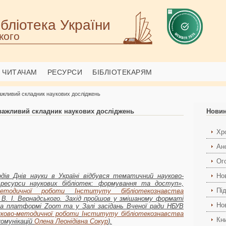
бліотека України
кого
ЧИТАЧАМ
РЕСУРСИ
БІБЛІОТЕКАРЯМ
важливий складник наукових досліджень
 важливий складник наукових досліджень
Нови
Хро
Ан
Ог
дів Днів науки в Україні відбувся тематичний науково-
Но
 ресурси наукових бібліотек: формування та доступ»,
Пі
методичної роботи
Інституту бібліотекознавства
ні В. І. Вернадського. Захід пройшов у змішаному форматі
Но
на платформі Zoom та у Залі засідань Вченої ради НБУВ
ауково-методичної роботи
Інституту бібліотекознавства
Кн
комунікацій
Олена Леонідівна Сокур
).