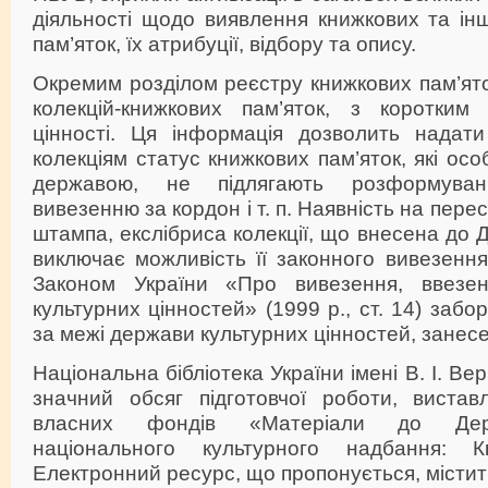
діяльності щодо виявлення книжкових та ін
пам’яток, їх атрибуції, відбору та опису.
Окремим розділом реєстру книжкових пам’ят
колекцій-книжкових пам’яток, з коротким
цінності. Ця інформація дозволить надат
колекціям статус книжкових пам’яток, які ос
державою, не підлягають розформуван
вивезенню за кордон і т. п. Наявність на перес
штампа, екслібриса колекції, що внесена до
виключає можливість її законного вивезення 
Законом України «Про вивезення, ввезе
культурних цінностей» (1999 р., ст. 14) заб
за межі держави культурних цінностей, занес
Національна бібліотека України імені В. І. Ве
значний обсяг підготовчої роботи, вистав
власних фондів «Матеріали до Дер
національного культурного надбання: Кн
Електронний ресурс, що пропонується, містит