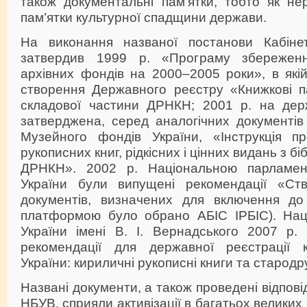
також документальні пам’ятки, тобто як нер
пам’ятки культурної спадщини держави.
На виконання названої постанови Кабінет
затвердив 1999 р. «Програму збереженн
архівних фондів на 2000–2005 роки», в які
створення Державного реєстру «Книжкові па
складової частини ДРНКН; 2001 р. на дер
затверджена, серед аналогічних документів
Музейного фондів України, «Інструкція п
рукописних книг, рідкісних і цінних видань з б
ДРНКН». 2002 р. Національною парламент
України були випущені рекомендації «Ст
документів, визначених для включення д
платформою було обрано АБІС ІРБІС). Наці
України імені В. І. Вернадського 2007 р.
рекомендації для державної реєстрації к
України: кириличні рукописні книги та стародр
Названі документи, а також проведені відповідн
НБУВ, сприяли активізації в багатьох великих