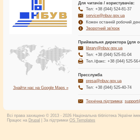
Для читачів / користувачів:
Тел: +38 (044) 524-81-37
service@nbuv.gov.ua
Кожен останній робочий день
Зворотний зв'язок
Приймальня директора (для о
library@nbuv.gov.ua
Тел: +38 (044) 525-81-04
Тел./факс: +38 (044) 525-56-
Пресслужба
presa@nbuv.gov.ua
Тел: +38 (044) 525-40-74
Знайти нас на Google Maps »
Технічна підтримка
:
support
Всі права захищено © 2013 - 2026 Національна бібліотека України імен
Працює на
Drupal
| За підтримки
OS Templates