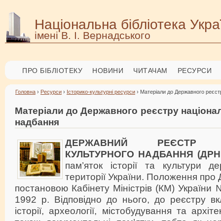
Національна бібліотека Укра
імені В. І. Вернадського
ПРО БІБЛІОТЕКУ
НОВИНИ
ЧИТАЧАМ
РЕСУРСИ
Головна
›
Ресурси
›
Історико-культурні ресурси
› Матеріали до Державного реєст
Матеріали до Державного реєстру націона
надбання
ДЕРЖАВНИЙ РЕЄСТР НА
КУЛЬТУРНОГО НАДБАННЯ (ДРН
пам’яток історії та культури д
території України. Положення пр
постановою Кабінету Міністрів (КМ) України 
1992 р. Відповідно до нього, до реєстру в
історії, археології, містобудування та архіт