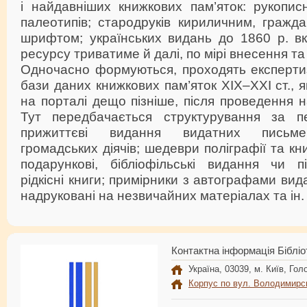
і найдавніших книжкових пам’яток: рукописн
палеотипів; стародруків кириличним, гражд
шрифтом; українських видань до 1860 р. в
ресурсу триватиме й далі, по мірі внесення та
Одночасно формуються, проходять експертиз
бази даних книжкових пам’яток ХІХ–ХХІ ст., я
на порталі дещо пізніше, після проведення н
Тут передбачається структурування за пе
прижиттєві видання видатних письменн
громадських діячів; шедеври поліграфії та к
подарункові, бібліофільські видання чи пі
рідкісні книги; примірники з автографами ви
надруковані на незвичайних матеріалах та ін.
Контактна інформація Бібліо
Україна, 03039, м. Київ, Голо
Корпус по вул. Володимирс