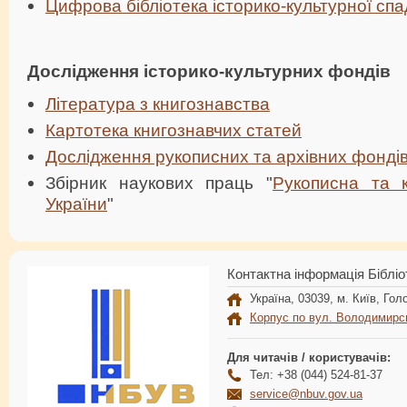
Цифрова бібліотека історико-культурної сп
Дослідження історико-культурних фондів
Література з книгознавства
Картотека книгознавчих статей
Дослідження рукописних та архівних фонді
Збірник наукових праць "
Рукописна та 
України
"
Контактна інформація Бібліо
Україна, 03039, м. Київ, Голо
Корпус по вул. Володимирс
Для читачів / користувачів:
Тел: +38 (044) 524-81-37
service@nbuv.gov.ua