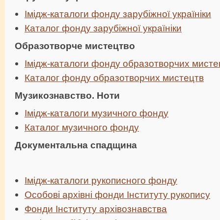
Імідж-каталоги ф
онду зарубіжної україніки
Каталог фонду зарубіжної україніки
Образотворче мистецтво
Імідж-каталоги ф
онду образотворчих мисте
Каталог фонду образотворчих мистецтв
Музикознавство. Ноти
Імідж-каталоги м
узичного фонду
Каталог музичного фонду
Документальна спадщина
Імідж-каталоги рукописного фонду
Особові архівні фонди Інституту рукопису
Фонди Інституту архівознавства