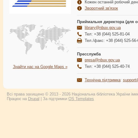
Кожен останній робочий день
Зворотний зв'язок
Приймальня директора (для о
library@nbuv.gov.ua
Тел: +38 (044) 525-81-04
Тел./факс: +38 (044) 525-56-
Пресслужба
presa@nbuv.gov.ua
Тел: +38 (044) 525-40-74
Знайти нас на Google Maps »
Технічна підтримка
:
support
Всі права захищено © 2013 - 2026 Національна бібліотека України імен
Працює на
Drupal
| За підтримки
OS Templates