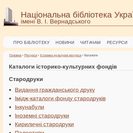
Національна бібліотека Укра
імені В. І. Вернадського
ПРО БІБЛІОТЕКУ
НОВИНИ
ЧИТАЧАМ
РЕСУРСИ
Головна
›
Ресурси
›
Історико-культурні ресурси
› Каталоги
Каталоги історико-культурних фондів
Стародруки
Видання гражданського друку
Імідж-каталоги ф
онду стародруків
Інкунабули
Іноземні стародруки
Кириличні стародруки
Палеотипи