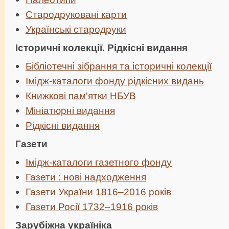
Стародруковані карти
Українські стародруки
Історичні колекції. Рідкісні видання
Бібліотечні зібрання та історичні колекції
Імідж-каталоги ф
онду рідкісних видань
Книжкові пам'ятки НБУВ
Мініатюрні видання
Рідкісні видання
Газети
Імідж-каталоги г
азетного фонду
Газети : нові надходження
Газети України 1816–2016 років
Газети Росії 1732–1916 років
Зарубіжна україніка