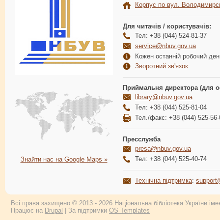
Корпус по вул. Володимирс
Для читачів / користувачів:
Тел: +38 (044) 524-81-37
service@nbuv.gov.ua
Кожен останній робочий день
Зворотний зв'язок
Приймальня директора (для о
library@nbuv.gov.ua
Тел: +38 (044) 525-81-04
Тел./факс: +38 (044) 525-56-
Пресслужба
presa@nbuv.gov.ua
Тел: +38 (044) 525-40-74
Знайти нас на Google Maps »
Технічна підтримка
:
support
Всі права захищено © 2013 - 2026 Національна бібліотека України імен
Працює на
Drupal
| За підтримки
OS Templates