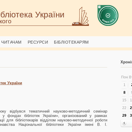
бліотека України
кого
ЧИТАЧАМ
РЕСУРСИ
БІБЛІОТЕКАРЯМ
Хроні
Пон
В
отек України
1
8
15
1
22
2
ку відбувся тематичний науково-методичний семінар
а у фондах бібліотек України», організований у рамках
29
3
ції для бібліотекарів відділом науково-методичної роботи
ознавства Національної бібліотеки України імені В. І.