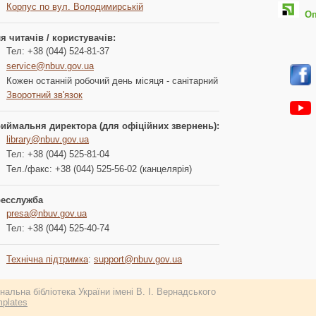
Корпус по вул. Володимирській
Опл
я читачів / користувачів:
Тел: +38 (044) 524-81-37
service@nbuv.gov.ua
Кожен останній робочий день місяця - санітарний
Зворотний зв'язок
иймальня директора (для офіційних звернень):
library@nbuv.gov.ua
Тел: +38 (044) 525-81-04
Тел./факс: +38 (044) 525-56-02 (канцелярія)
есслужба
presa@nbuv.gov.ua
Тел: +38 (044) 525-40-74
Технічна підтримка
:
support@nbuv.gov.ua
альна бібліотека України імені В. І. Вернадського
plates