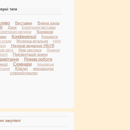
ярні теги
ливо
Виставки
Вчена рада
В
Дари
Електронні виставки
Книжкові
Електронні ресурси
Конференції
авки
Концерти
Музична вітальня
і столи
НАН
Наукові видання НБУВ
аїни
Нові ресурси
ві звіти
Почесні
Презентація книги
гості
ривітання
Режим роботи
Семінари
екції
Чишківські
Ювілеї
міжнародне
итання
співробітництво
ні закупівлі