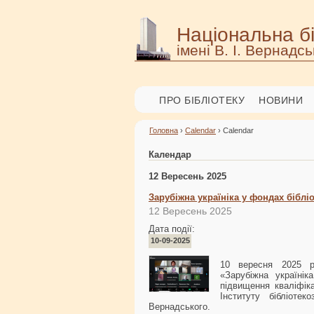
Національна бі
імені В. І. Вернадсь
ПРО БІБЛІОТЕКУ
НОВИНИ
Головна
›
Calendar
› Calendar
Календар
12 Вересень 2025
Зарубіжна україніка у фондах біблі
12 Вересень 2025
Дата події:
10-09-2025
10 вересня 2025 ро
«Зарубіжна українік
підвищення кваліфіка
Інституту бібліотек
Вернадського.