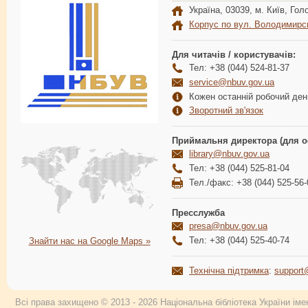
Україна, 03039, м. Київ, Голо
Корпус по вул. Володимирс
Для читачів / користувачів:
Тел: +38 (044) 524-81-37
service@nbuv.gov.ua
Кожен останній робочий день
Зворотний зв'язок
Приймальня директора (для о
library@nbuv.gov.ua
Тел: +38 (044) 525-81-04
Тел./факс: +38 (044) 525-56-
Пресслужба
presa@nbuv.gov.ua
Тел: +38 (044) 525-40-74
Знайти нас на Google Maps »
Технічна підтримка
:
support
Всі права захищено © 2013 - 2026 Національна бібліотека України імен