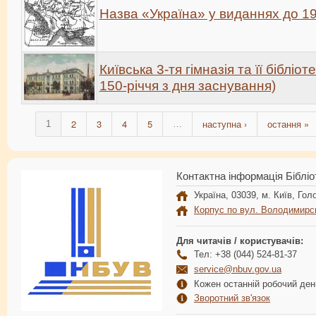
Назва «Україна» у виданнях до 19
Київська 3-тя гімназія та її бібліот
150-річчя з дня заснування)
2
3
4
5
наступна ›
остання »
1
…
Контактна інформація Бібліо
Україна, 03039, м. Київ, Голо
Корпус по вул. Володимирс
Для читачів / користувачів:
Тел: +38 (044) 524-81-37
service@nbuv.gov.ua
Кожен останній робочий день
Зворотний зв'язок