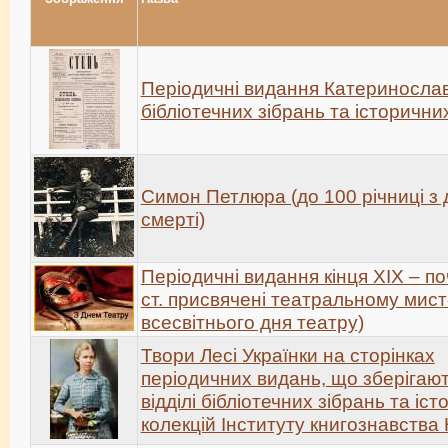
Періодичні видання Катеринослава
бібліотечних зібрань та історични
Симон Петлюра (до 100 річниці з 
смерті)
Періодичні видання кінця XIX – п
ст. присвячені театральному мист
всесвітнього дня театру)
Твори Лесі Українки на сторінках
періодичних видань, що зберігают
відділі бібліотечних зібрань та іс
колекцій Інституту книгознавства