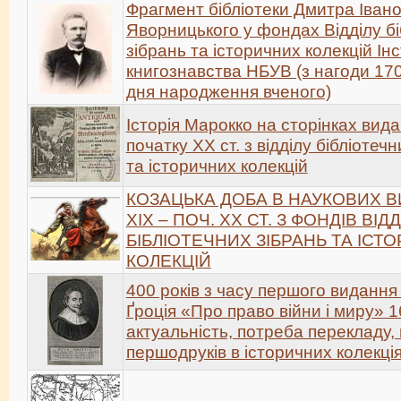
Фрагмент бібліотеки Дмитра Іван
Яворницького у фондах Відділу бі
зібрань та історичних колекцій Ін
книгознавства НБУВ (з нагоди 170-
дня народження вченого)
Історія Марокко на сторінках вида
початку ХХ ст. з відділу бібліотеч
та історичних колекцій
КОЗАЦЬКА ДОБА В НАУКОВИХ 
XIX – ПОЧ. XX СТ. З ФОНДІВ ВІДД
БІБЛІОТЕЧНИХ ЗІБРАНЬ ТА ІСТ
КОЛЕКЦІЙ
400 років з часу першого видання
Ґроція «Про право війни і миру» 1
актуальність, потреба перекладу, 
першодруків в історичних колекці