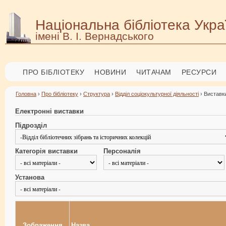
Національна бібліотека Укра
імені В. І. Вернадського
ПРО БІБЛІОТЕКУ
НОВИНИ
ЧИТАЧАМ
РЕСУРСИ
Головна
›
Про бібліотеку
›
Структура
›
Відділ соціокультурної діяльності
› Виставки
Електронні виставки
Підрозділ
Категорія виставки
Персоналія
Установа
Зображення
Назва