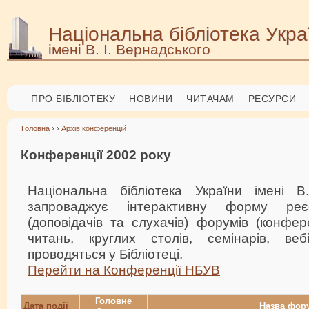
Національна бібліотека Укра
імені В. І. Вернадського
ПРО БІБЛІОТЕКУ
НОВИНИ
ЧИТАЧАМ
РЕСУРСИ
Головна
› ›
Архів конференцій
Конференції 2002 року
Національна бібліотека України імені В
запроваджує інтерактивну форму реєс
(доповідачів та слухачів) форумів (конфер
читань, круглих столів, семінарів, веб
проводяться у Бібліотеці.
Перейти на Конференції НБУВ
Головне
Дата події
Назва фор