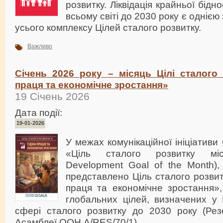
розвитку. Ліквідація крайньої бідн
всьому світі до 2030 року є однією
усього комплексу Цілей сталого розвитку.
Важливо
Січень 2026 року – місяць Цілі сталого 
праця та економічне зростання»
19 Січень 2026
Дата події:
19-01-2026
У межах комунікаційної ініціатив
«Ціль сталого розвитку міся
Development Goal of the Month),
представлено Ціль сталого розвит
праця та економічне зростання»,
глобальних цілей, визначених у
сфері сталого розвитку до 2030 року (Рез
Асамблеї ООН A/RES/70/1).