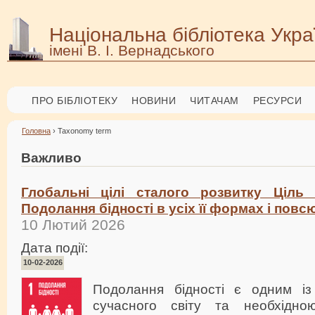
Національна бібліотека Укра
імені В. І. Вернадського
ПРО БІБЛІОТЕКУ
НОВИНИ
ЧИТАЧАМ
РЕСУРСИ
Головна
› Taxonomy term
Важливо
Глобальні цілі сталого розвитку Ціль
Подолання бідності в усіх її формах і повс
10 Лютий 2026
Дата події:
10-02-2026
Подолання бідності є одним із
сучасного світу та необхідн