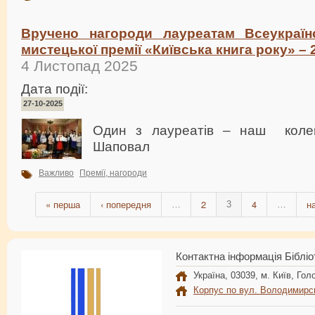
Вручено нагороди лауреатам Всеукраїнс
мистецької премії «Київська книга року» – 
4 Листопад 2025
Дата події:
27-10-2025
Один з лауреатів – наш колег
Шаповал
Важливо
Премії, нагороди
« перша
‹ попередня
2
4
н
…
3
…
Контактна інформація Бібліо
Україна, 03039, м. Київ, Голо
Корпус по вул. Володимирс