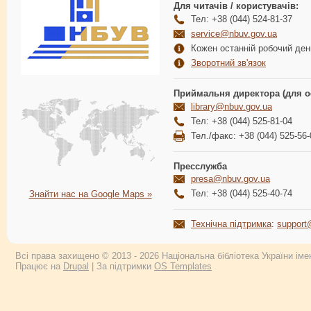
Для читачів / користувачів:
Тел: +38 (044) 524-81-37
service@nbuv.gov.ua
Кожен останній робочий день
Зворотний зв'язок
Приймальня директора (для о
library@nbuv.gov.ua
Тел: +38 (044) 525-81-04
Тел./факс: +38 (044) 525-56-
Пресслужба
presa@nbuv.gov.ua
Тел: +38 (044) 525-40-74
Знайти нас на Google Maps »
Технічна підтримка
:
support
Всі права захищено © 2013 - 2026 Національна бібліотека України імен
Працює на
Drupal
| За підтримки
OS Templates