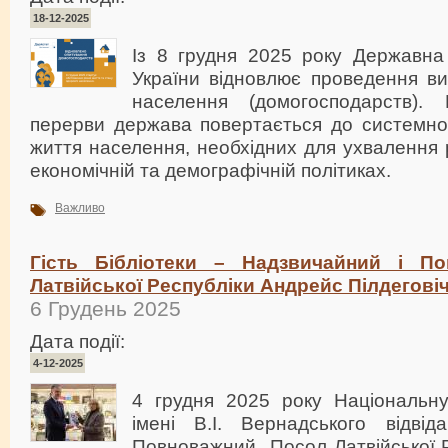
18-12-2025
Із 8 грудня 2025 року Державна
України відновлює проведення ви
населення (домогосподарств). 
перерви держава повертається до системно
життя населення, необхідних для ухвалення р
економічній та демографічній політиках.
Важливо
Гість Бібліотеки – Надзвичайний і П
Латвійської Республіки Андрейс Пілдегові
6 Грудень 2025
Дата події:
4-12-2025
4 грудня 2025 року Національну 
імені В.І. Вернадського відвіда
Повноважний Посол Латвійської Р