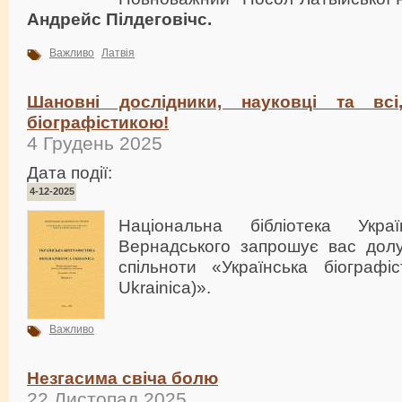
Андрейс Пілдеговічс.
Важливо
Латвія
Шановні дослідники, науковці та всі
біографістикою!
4 Грудень 2025
Дата події:
4-12-2025
Національна бібліотека Укр
Вернадського запрошує вас дол
спільноти «Українська біографіст
Ukrainica)».
Важливо
Незгасима свіча болю
22 Листопад 2025