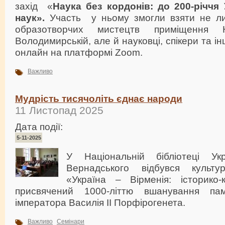
захід «
Наука без кордонів: до 200-річчя 
наук».
Участь у ньому змогли взяти не ли
образотворчих мистецтв приміщення
Володимирській, але й науковці, спікери та ін
онлайн на платформі Zoom.
Важливо
Мудрість тисячоліть єднає народи
11 Листопад 2025
Дата події:
5-11-2025
У Національній бібліотеці Ук
Вернадського відбувся культур
«Україна – Вірменія: історико-к
присвячений 1000-літтю вшанування пам’я
імператора Василія ІІ Порфірогенета.
Важливо
Семінари