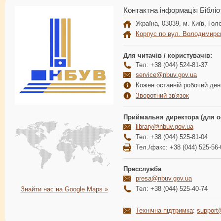
Контактна інформація Бібліо
Україна, 03039, м. Київ, Голо
Корпус по вул. Володимирс
Для читачів / користувачів:
Тел: +38 (044) 524-81-37
service@nbuv.gov.ua
Кожен останній робочий день
Зворотний зв'язок
Приймальня директора (для о
library@nbuv.gov.ua
Тел: +38 (044) 525-81-04
Тел./факс: +38 (044) 525-56-
Пресслужба
presa@nbuv.gov.ua
Тел: +38 (044) 525-40-74
Знайти нас на Google Maps »
Технічна підтримка
:
support