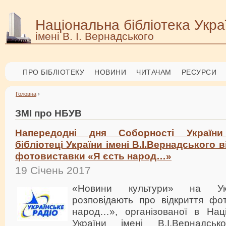
Національна бібліотека Укра
імені В. І. Вернадського
ПРО БІБЛІОТЕКУ
НОВИНИ
ЧИТАЧАМ
РЕСУРСИ
Головна
›
ЗМІ про НБУВ
Напередодні дня Соборності України
бібліотеці України імені В.І.Вернадського 
фотовиставки «Я єсть народ…»
19 Січень 2017
«Новини культури» на Укр
розповідають про відкриття фо
народ…», організованої в Націо
України імені В.І.Вернадсь