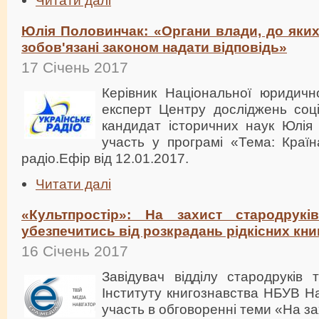
Читати далі
Юлія Половинчак: «Органи влади, до яких
зобов'язані законом надати відповідь»
17 Січень 2017
Керівник Національної юридично
експерт Центру досліджень соці
кандидат історичних наук Юлі
участь у програмі «Тема: Країн
радіо.Ефір від 12.01.2017.
Читати далі
«Культпростір»: На захист стародрукі
убезпечитись від розкрадань рідкісних кни
16 Січень 2017
Завідувач відділу стародруків 
Інституту книгознавства НБУВ Н
участь в обговоренні теми «На за