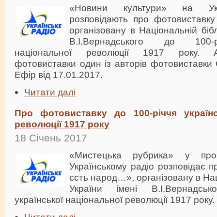
«Новини культури» на Укр
розповідають про фотовиставк
організовану в Національній бібл
В.І.Вернадського до 100-р
національної революції 1917 року. А
фотовиставки один із авторів фотовиставки
Ефір від 17.01.2017.
Читати далі
Про фотовиставку до 100-річчя українс
революції 1917 року
18 Січень 2017
«Мистецька рубрика» у про
Українському радіо розповідає 
єсть народ…», організовану в Нац
України імені В.І.Вернадсь
української національної революції 1917 року.