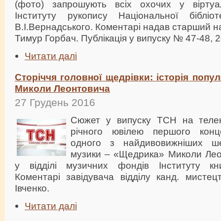
(фото) запрошують всіх охочих у віртуа
Інституту рукопису Національної бібліот
В.І.Вернадського. Коментарі надав старший н
Тимур Горбач. Публікація у випуску № 47-48, 2
Читати далі
Сторіччя головної щедрівки: історія попу
Миколи Леонтовича
27 Грудень 2016
Сюжет у випуску ТСН на телек
річного ювілею першого конц
одного з найдивовижніших шед
музики – «Щедрика» Миколи Лео
у відділі музичних фондів Інституту кн
Коментарі завідувача відділу канд. мистец
Івченко.
Читати далі