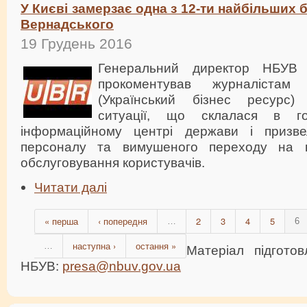
У Києві замерзає одна з 12-ти найбільших бі
Вернадського
19 Грудень 2016
Генеральний директор НБУВ
прокоментував журналістам
(Український бізнес ресурс)
ситуації, що склалася в го
інформаційному центрі держави і призв
персоналу та вимушеного переходу на 
обслуговування користувачів.
Читати далі
« перша
‹ попередня
2
3
4
5
…
6
наступна ›
остання »
…
Матеріал підгото
НБУВ:
presa@nbuv.gov.ua