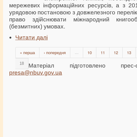
мережевих інформаційних ресурсів, а з 20
урядовою постановою з довжелезного переліку
право здійснювати міжнародний книгоо
(безмитних) умовах.
Читати далі
« перша
‹ попередня
10
11
12
13
…
18
Матеріал підготовлено прес
presa@nbuv.gov.ua