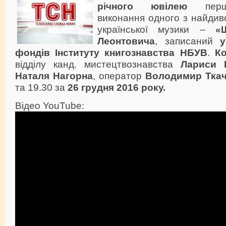
річного ювілею
першо
виконання одного з найдив
української музики –
«
Леонтовича
, записаний
у
фондів Інституту книгознавства НБУВ
.
Ко
відділу канд. мистецтвознавства
Лариси І
Наталя Нагорна
, оператор
Володимир Тка
та 19.30 за
26 грудня 2016 року.
Відео YouTube: