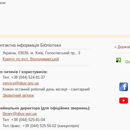
али:
нтактна інформація Бібліотеки
» Держав
Україна, 03039, м. Київ, Голосіївський пр., 3
Корпус по вул. Володимирській
Опл
я читачів / користувачів:
Тел: +38 (044) 524-81-37
service@nbuv.gov.ua
Кожен останній робочий день місяця - санітарний
Зворотний зв'язок
иймальня директора (для офіційних звернень):
library@nbuv.gov.ua
Тел: +38 (044) 525-81-04
Тел./факс: +38 (044) 525-56-02 (канцелярія)