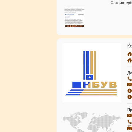
Фотоматері
Ко
Дл
Пр