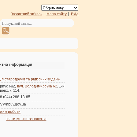
Зворотний зв'язок
Мапа сайту
Вхід
ктна інформація
іл стародруків та рідкісних видань
рпус №2,
вул. Володимирська 62
, 1-й
верх, к. 114.
8 (044) 288-13-85
rv@nbuv.gov.ua
жим роботи
Інститут книгознавства