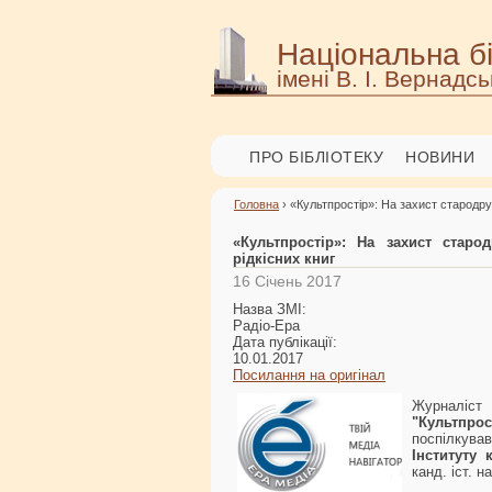
Національна бі
імені В. І. Вернадсь
ПРО БІБЛІОТЕКУ
НОВИНИ
Головна
› «Культпростір»: На захист стародрук
«Культпростір»: На захист старо
рідкісних книг
16 Січень 2017
Назва ЗМІ:
Радіо-Ера
Дата публікації:
10.01.2017
Посилання на оригінал
Журналіс
"Культпрос
поспілкував
Інституту 
канд. іст. н