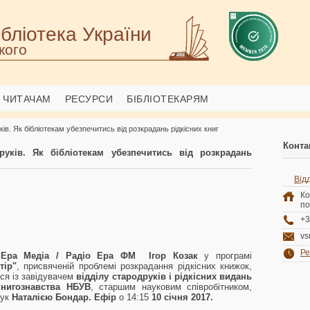
бліотека України
кого
ЧИТАЧАМ
РЕСУРСИ
БІБЛІОТЕКАРЯМ
ів. Як бібліотекам убезпечитись від розкрадань рідкісних книг
Конта
друків. Як бібліотекам убезпечитись від розкрадань
Відд
Ко
по
+3
vs
Ре
т
Ера Медіа / Радіо Ера ФМ
Ігор Козак
у програмі
тір"
, присвяченій проблемі розкрадання рідкісних книжок,
ся із завідувачем
відділу стародруків і рідкісних видань
книгознавства НБУВ
, старшим науковим співробітником,
аук
Наталією Бондар. Ефір
о 14:15
10 січня 2017.