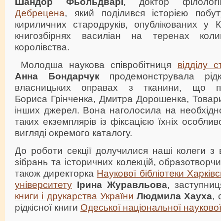
Шандор Фьольдварі
, доктор філоло
Дебрецена
, який поділився історією побут
кириличних стародруків, опублікованих у К
книгозбірнях василіан на теренах коли
королівства.
Молодша наукова співробітниця
відділу с
Анна Бондарчук
продемонструвала рідк
власницьких оправах з тканини, що по
Бориса Грінченка, Дмитра Дорошенка, Товар
інших джерел. Вона наголосила на необхідно
таких екземплярів із фіксацією їхніх особли
вигляді окремого каталогу.
До роботи секції долучилися наші колеги з в
зібрань та історичних колекцій, образотворч
також директорка
Наукової бібліотеки Харків
університету
Ірина Журавльова
, заступни
книги і друкарства України
Людмила Хауха
, 
рідкісної книги
Одеської національної наукової