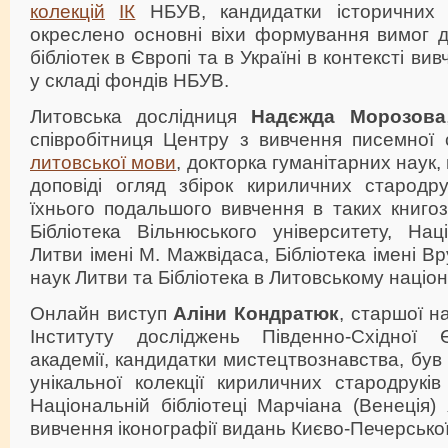
колекцій
ІК
НБУВ, кандидатки історичних
окреслено основні віхи формування вимог д
бібліотек в Європі та в Україні в контексті ви
у складі фондів НБУВ.
Литовська дослідниця
Надєжда Морозова
співробітниця Центру з вивчення писемно
литовської мови
, докторка гуманітарних наук,
доповіді огляд збірок кириличних стародру
їхнього подальшого вивчення в таких книгоз
Бібліотека Вільнюського університету, Нац
Литви імені М. Мажвідаса, Бібліотека імені В
наук Литви та Бібліотека в Литовському націо
Онлайн виступ
Аліни Кондратюк
, старшої н
Інституту досліджень Південно-Східної 
академії, кандидатки мистецтвознавства, був
унікальної колекції кириличних стародрукі
Національній бібліотеці Марчіана (Венеція)
вивчення іконографії видань Києво-Печерської