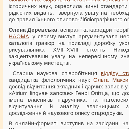
історичних наук, окреслила чинні стандарти 
рідкісних видань, звернула увагу на необхід
до правил їхнього описово-бібліографічного об
Олена Деревська
, аспірантка кафедри теорії
НАОМА
, у своєму виступі аргументувала нео
каталогів гравюр на прикладі доробку укра
рисувальника XVII–XVIII століть Нико
закцентувавши увагу на непересічному зна
українському мистецтві.
Старша наукова співробітниця
відділу ст
кандидатка філологічних наук
Ольга Макси
досвід відчитання вкладних і дарчих записів 
«Atrium lingvae sanctae» Генрі Опітца, що д
імена власників підручника, та наголоси
відчитування й аналізу власницьких з
дослідження й наукового опису стародруків.
В онлайн-форматі виступив на засіданні на