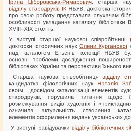
Ірина Ціборовська-Римарович
, старша нау
відділу стародруків
ІК
НБУВ, докторка історичн
про свою роботу представила слухачам бібл
особливості укладання каталогу бібліотеки 
XVIII–XIX століть.
У виступі старшої наукової співробітниці
докторки історичних наук
Олени Курганової
в
над каталогом Етьєнів колекції НБУВ б
основні проблеми дослідження поширеност
бібліотеках України та перспективи їхнього ви
Старша наукова співробітниця
відділу ст
кандидатка філологічних наук
Наталія За
своїм досвідом каталогізації елементів ху
стародруків, порушила питання щодо їхн
розмежування видів художніх і «прикладни
означила актуальність створення катал
елементів оформлення видань українських др
У виступі завідувачки
відділу бібліотечних з