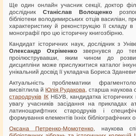
Ще один онлайн учасник секції, доктор філ
дослідник
Станіслав Волощенко
розпов
бібліотеки володимирських отців василіан, пр
характеристику й реконструкцію її складу в 
монографії про цю історичну книгозбірню.
Кандидат історичних наук, дослідник з Унів
Олександр Охріменко
звернувся до тем
проілюструвавши, яким чином до розви
дисципліни може прислужитися каталог інку
унікальний досвід її укладача Бориса Зданеви
Актуальність проблематики фрагментоло
висвітлила й
Юлія Рудакова,
старша наукова с
стародруків
ІК
НБУВ, кандидатка історичних 
увагу учасників засідання на прикладах ат
латиношрифтних стародруків і специфі
формування елементів їхніх бібліографічних о
Оксана Петренко-Момотенко
, наукова сп
бібліотечних зібрань та історичних колекцій