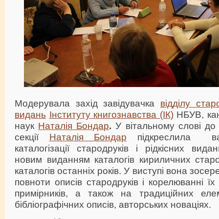
Модерувала захід завідувачка
відділу стар
видань
Інституту книгознавства (ІК)
НБУВ, кан
наук
Наталія Бондар
.
У вітальному слові до 
секції
Наталія Бондар
підкреслила важ
каталогізації стародруків і рідкісних вида
новим виданням каталогів кириличних старод
каталогів останніх років. У виступі вона зосе
повноти описів стародруків і корелюванні їх 
примірників, а також на традиційних еле
бібліографічних описів, авторських новаціях.