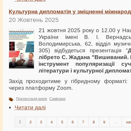
Культурна дипломатія у зміцненні міжнарод
20 Жовтень 2025
21 жовтня 2025 року о 12.00 у Нац
України імені В. І. Вернадс
Володимирська, 62, відділ музич
305) відбудеться презентація "
лібрето С. Жадана "Вишиваний. 
інструмент популяризації суч
літератури і культурної дипломат
Захід проходитиме у гібридному форматі:
через платформу Zoom.
Презентація книги
Семінари
Читати далі
2
3
4
5
6
7
8
9
на
1
…