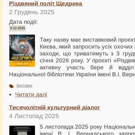
Різдвяний політ Щедрика
2 Грудень 2025
Дата події:
3-12-2025
Таку назву має виставковий проєкт
Києва, який запросить усіх охочих
заходи, що триватимуть з 3 груд
січня 2026 року. У проєкті «Різд
активну участь бере й відді
Національної бібліотеки України імені В.І. Вер
Виставки
Читати далі
Тисячолітній культурний діалог
4 Листопад 2025
5 листопада 2025 року Національн
імені В. І. Вернадського запр