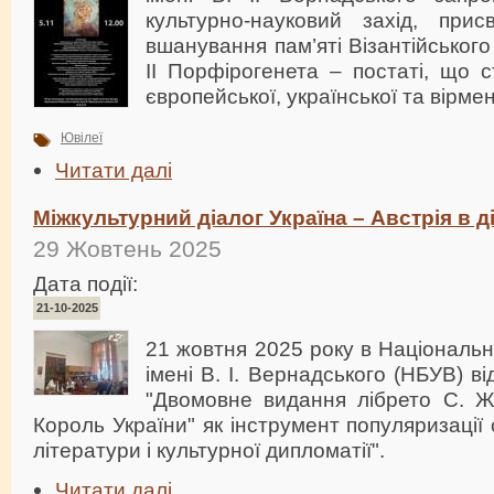
культурно-науковий захід, прис
вшанування пам’яті Візантійськог
ІІ Порфірогенета – постаті, що с
європейської, української та вірмен
Ювілеї
Читати далі
Міжкультурний діалог Україна – Австрія в ді
29 Жовтень 2025
Дата події:
21-10-2025
21 жовтня 2025 року в Національні
імені В. І. Вернадського (НБУВ) в
"Двомовне видання лібрето С. 
Король України" як інструмент популяризації 
літератури і культурної дипломатії".
Читати далі