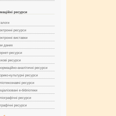
маційні ресурси
талоги
ектронні ресурси
ектронні виставки
зи даних
тернет-ресурси
укові ресурси
формаційно-аналітичні ресурси
торико-культурні ресурси
ліотекознавчі ресурси
ціалізовані е-бібліотеки
ліографічні ресурси
ографічні ресурси