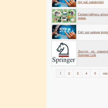
під час карантину
Скористайтесь віль
знань
Світ ще ширше відкр
Доступ до повноте
Springer Link
2
3
4
5
нас
1