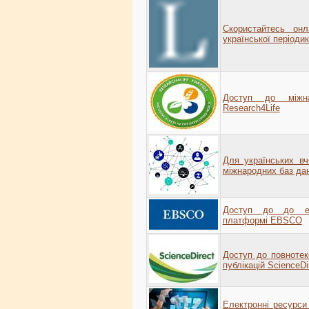
Скористайтесь он
української періоди
Доступ до міжна
Research4Life
Для українських в
міжнародних баз дан
Доступ до до ел
платформі EBSCO
Доступ до повнотек
публікацій ScienceDi
Електронні ресурси