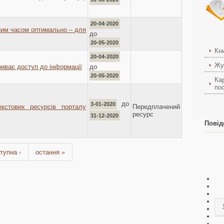
20-04-2020
ним часом оптимально – для
до
20-05-2020
Кн
20-04-2020
Жу
до
иває доступ до інформації
20-05-2020
Ка
пос
до
3-01-2020
кстових ресурсів порталу
Передплачений
ресурс
31-12-2020
Повід
тупна ›
остання »