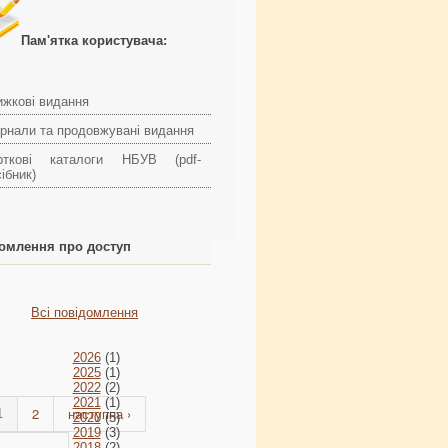
Пам'ятка користувача:
ижкові видання
рнали та продовжувані видання
рткові каталоги НБУВ (pdf-
ібник)
омлення про доступ
Всі повідомлення
2026
(1)
2025
(1)
2022
(2)
2021
(1)
2
наступна ›
1
2020
(5)
2019
(3)
2018
(2)