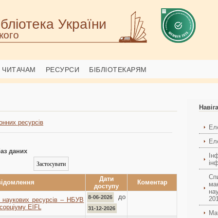
бліотека України
кого
ЧИТАЧАМ
РЕСУРСИ
БІБЛІОТЕКАРЯМ
Навіг
онних ресурсів
Ел
Еле
аз даних
Ін
ін
Сп
Дати
ідомлення
Коментар
ма
доступу
на
до
8-06-2026
201
 наукових ресурсів – НБУВ
сорціуму EIFL
31-12-2026
Ма