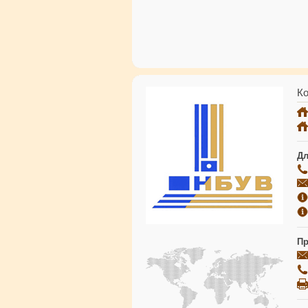
Ко
Дл
Пр