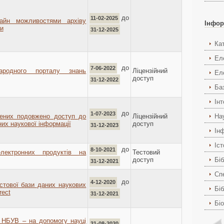
до
11-02-2025
лайн можливостями архіву
Інфор
ки
31-12-2025
Ка
Ел
до
7-06-2022
родного порталу знань
Ліцензійний
Ел
доступ
31-12-2022
Ба
Ін
до
1-07-2023
На
чених подовжено доступ до
Ліцензійний
их наукової інформації
доступ
31-12-2023
Ін
Іс
до
8-10-2021
ектронних продуктів на
Тестовий
Біб
доступ
31-12-2021
Спе
до
4-12-2020
стової бази даних наукових
Біб
rect
31-12-2021
Бі
 НБУВ – на допомогу науці
31-08-2020