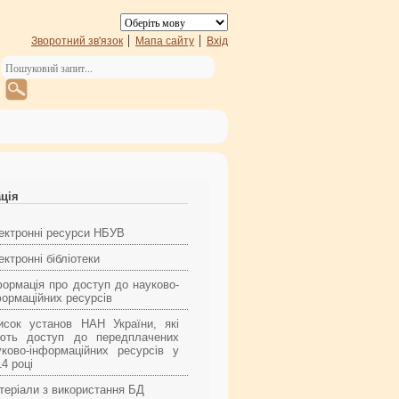
Зворотний зв'язок
Мапа сайту
Вхід
ація
ектронні ресурси НБУВ
ктронні бібліотеки
формація про доступ до науково-
формаційних ресурсів
исок установ НАН України, які
ють доступ до передплачених
уково-інформаційних ресурсів у
4 році
теріали з використання БД