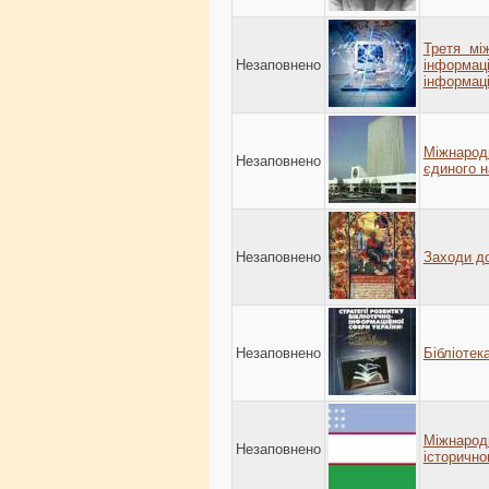
Третя мі
Незаповнено
інформац
інформаці
Міжнарод
Незаповнено
єдиного н
Незаповнено
Заходи до
Незаповнено
Бібліотек
Міжнарод
Незаповнено
історично