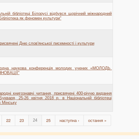
льній бібліотеці Білорусі відбувся щорічний міжнародний
Бібліотека як феномен культури"
рисвячені Дню слов'янської писемності і культури
одна наукова конференція молодих учених «МОЛОДЬ.
ННОВАЦІЇ"
родні книгознавчі читання, присвячені 400-річчю видання
укваря, 25-26 квітня 2018 р. в Національній бібліотеці
в Мінську
22
23
25
наступна ›
остання »
24