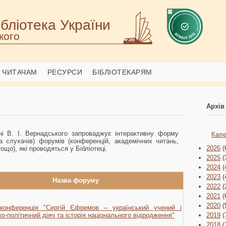
бліотека України
кого
ЧИТАЧАМ
РЕСУРСИ
БІБЛІОТЕКАРЯМ
Архів
ені В. І. Вернадського запроваджує інтерактивну форму
Кале
та слухачів) форумів (конференцій, академічних читань,
2026
(
тощо), які проводяться у Бібліотеці.
2025
(
2024
(
2023
(
Назва форуму
2022
(
2021
(
2020
(
конференція "Сергій Єфремов – український учений і
о-політичний діяч та історія національного відродження"
2019
(
2018
(