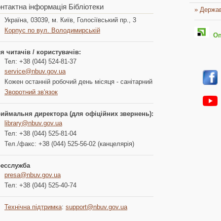
нтактна інформація Бібліотеки
» Держав
Україна, 03039, м. Київ, Голосіївський пр., 3
Корпус по вул. Володимирській
Опл
я читачів / користувачів:
Тел: +38 (044) 524-81-37
service@nbuv.gov.ua
Кожен останній робочий день місяця - санітарний
Зворотний зв'язок
иймальня директора (для офіційних звернень):
library@nbuv.gov.ua
Тел: +38 (044) 525-81-04
Тел./факс: +38 (044) 525-56-02 (канцелярія)
есслужба
presa@nbuv.gov.ua
Тел: +38 (044) 525-40-74
Технічна підтримка
:
support@nbuv.gov.ua