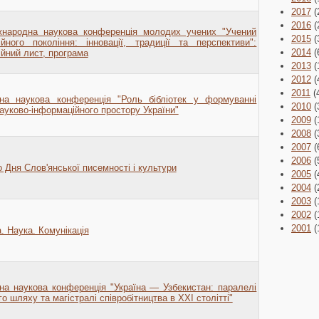
2017
(
2016
(
жнародна наукова конференція молодих учених "Учений
2015
(
ійного покоління: інновації, традиції та перспективи":
2014
(
йний лист, програма
2013
(
2012
(
2011
(
на наукова конференція "Роль бібліотек у формуванні
2010
(
ауково-інформаційного простору України"
2009
(
2008
(
2007
(
2006
(
 Дня Слов'янської писемності і культури
2005
(
2004
(
2003
(
2002
(
2001
(
а. Наука. Комунікація
на наукова конференція "Україна — Узбекистан: паралелі
го шляху та магістралі співробітництва в XXI столітті"