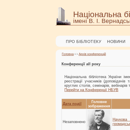
Національна бі
імені В. І. Вернадсь
ПРО БІБЛІОТЕКУ
НОВИНИ
Головна
› ›
Архів конференцій
Конференції all року
Національна бібліотека України ім
реєстрації учасників (доповідачів 
круглих столів, семінарів, вебінарів 
Перейти на Конференції НБУВ
Головне
Дата події
зображення
Наукова 
Незаповнено
громадськ