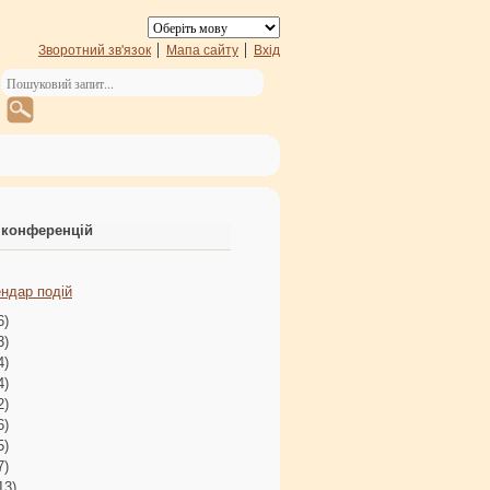
Зворотний зв'язок
Мапа сайту
Вхід
 конференцій
ндар подій
6)
3)
4)
4)
2)
6)
5)
7)
13)