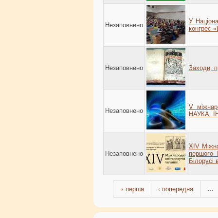
У Націона
Незаповнено
конгрес «
Незаповнено
Заходи, п
V міжнар
Незаповнено
НАУКА. І
ХІV Міжна
Незаповнено
першого Б
Білорусі 
« перша
‹ попередня
…