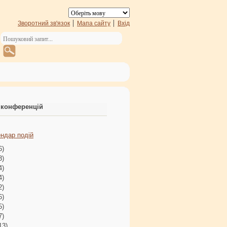
Зворотний зв'язок
Мапа сайту
Вхід
 конференцій
ндар подій
6)
3)
4)
4)
2)
6)
5)
7)
13)