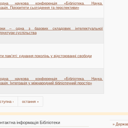
родна наукова конференція «Бібліотека. Наука.
кація. Пріоритети сьогодення та перспективи»
отеки – одна з базових складових інтелектуальної
труктури суспільства
ти пам’яті: єднання поколінь у відстоюванні свободи
родна наукова конференція «Бібліотека. Наука.
ація. Інтеграція у міжнародний бібліотечний простір»
ступна ›
остання »
нтактна інформація Бібліотеки
» Держав