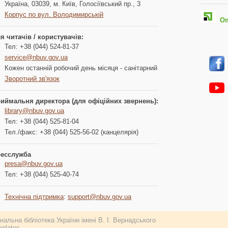
Україна, 03039, м. Київ, Голосіївський пр., 3
Корпус по вул. Володимирській
Опл
я читачів / користувачів:
Тел: +38 (044) 524-81-37
service@nbuv.gov.ua
Кожен останній робочий день місяця - санітарний
Зворотний зв'язок
иймальня директора (для офіційних звернень):
library@nbuv.gov.ua
Тел: +38 (044) 525-81-04
Тел./факс: +38 (044) 525-56-02 (канцелярія)
есслужба
presa@nbuv.gov.ua
Тел: +38 (044) 525-40-74
Технічна підтримка
:
support@nbuv.gov.ua
альна бібліотека України імені В. І. Вернадського
plates