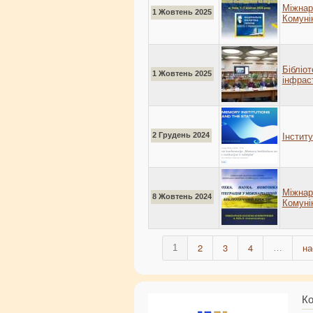
Міжна
1 Жовтень 2025
Комуні
Біблі
1 Жовтень 2025
інфрас
2 Грудень 2024
Інститу
Міжна
8 Жовтень 2024
Комунік
2
3
4
на
1
…
Ко