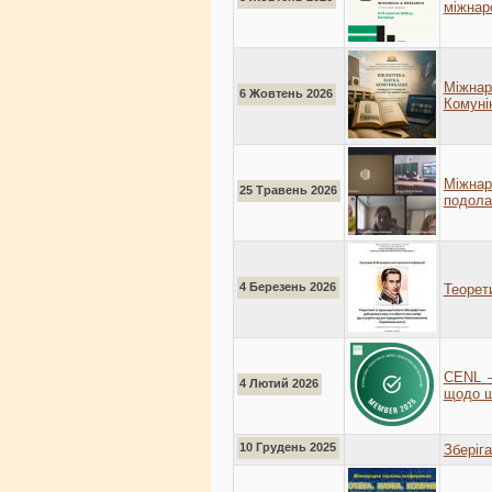
міжнар
Міжна
6 Жовтень 2026
Комунік
Міжнар
25 Травень 2026
подола
4 Березень 2026
Теорети
CENL –
4 Лютий 2026
щодо ш
10 Грудень 2025
Зберіг