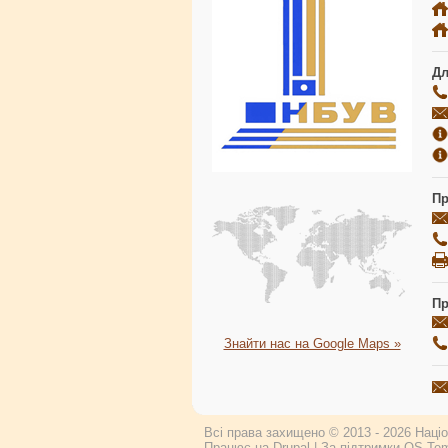
Дл
Пр
Пр
Знайти нас на Google Maps »
Всі права захищено © 2013 - 2026 Націон
Працює на
Drupal
| За підтримки
OS Tem