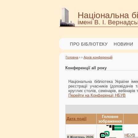
Національна бі
імені В. І. Вернадсь
ПРО БІБЛІОТЕКУ
НОВИНИ
Головна
› ›
Архів конференцій
Конференції all року
Національна бібліотека України ім
реєстрації учасників (доповідачів 
круглих столів, семінарів, вебінарів 
Перейти на Конференції НБУВ
Головне
Дата події
зображення
НБУВ с
8 Жовтень 2026