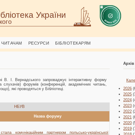
бліотека України
кого
ЧИТАЧАМ
РЕСУРСИ
БІБЛІОТЕКАРЯМ
Архів
ені В. І. Вернадського запроваджує інтерактивну форму
Кале
та слухачів) форумів (конференцій, академічних читань,
2026
(
тощо), які проводяться у Бібліотеці.
2025
(
2024
(
2023
(
НБУВ
2022
(
Назва форуму
2021
(
2020
(
2019
(
тала комунікаційним партнером польсько-української
2018
(