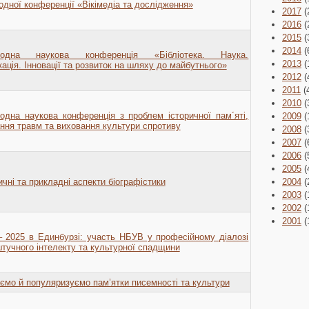
одної конференції «Вікімедіа та дослідження»
2017
(
2016
(
2015
(
2014
(
родна наукова конференція «Бібліотека. Наука.
2013
(
ація. Інновації та розвиток на шляху до майбутнього»
2012
(
2011
(
2010
(
одна наукова конференція з проблем історичної пам´яті,
2009
(
ння травм та виховання культури спротиву
2008
(
2007
(
2006
(
2005
(
чні та прикладні аспекти біографістики
2004
(
2003
(
2002
(
2001
(
 2025 в Единбурзі: участь НБУВ у професійному діалозі
тучного інтелекту та культурної спадщини
аємо й популяризуємо пам’ятки писемності та культури