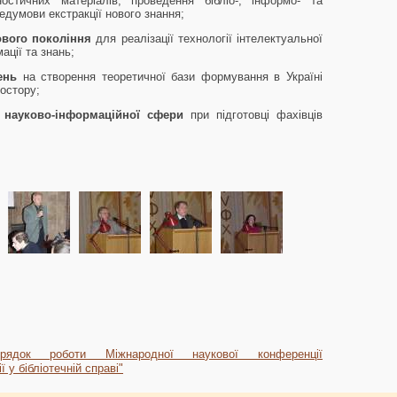
ностичних матеріалів, проведення бібліо-, інформо- та
думови екстракції нового знання;
ового покоління
для реалізації технології інтелектуальної
ції та знань;
ень
на створення теоретичної бази формування в Україні
остору;
 науково-інформаційної сфери
при підготовці фахівців
рядок роботи Міжнародної наукової конференції
 у бібліотечній справі"