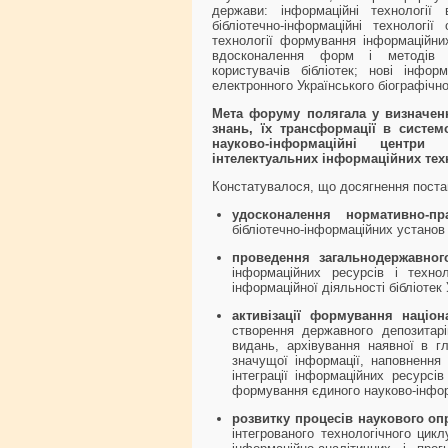
держави: інформаційні технології в
бібліотечно-інформаційні технологі
технології формування інформаційних
вдосконалення форм і методів ін
користувачів бібліотек; нові інфор
електронного Українського біографічн
Мета форуму полягала у визначенні
знань, їх трансформації в систе
науково-інформаційні центри
інтелектуальних інформаційних тех
Констатувалося, що досягнення поста
удосконалення нормативно-пр
бібліотечно-інформаційних установ
проведення загальнодержавног
інформаційних ресурсів і техноло
інформаційної діяльності бібліотек 
активізації формування націо
створення державного депозитар
видань, архівування наявної в г
значущої інформації, наповнення
інтеграції інформаційних ресурсів
формування єдиного науково-інфор
розвитку процесів наукового о
інтегрованого технологічного цик