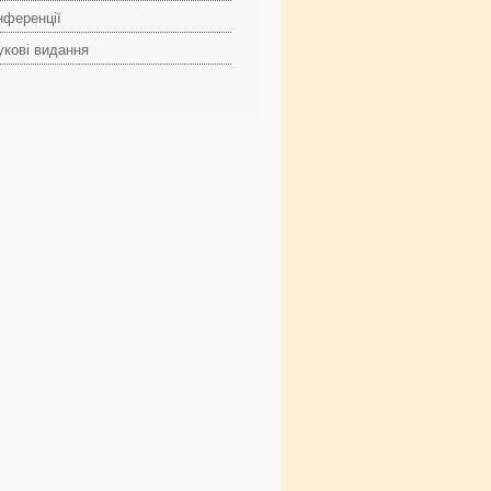
нференції
укові видання