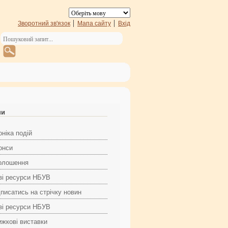
Зворотний зв'язок
Мапа сайту
Вхід
ни
ніка подій
онси
олошення
ві ресурси НБУВ
дписатись на стрічку новин
ві ресурси НБУВ
ижкові виставки