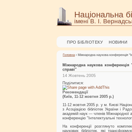
Національна бі
імені В. І. Вернадсь
ПРО БІБЛІОТЕКУ
НОВИНИ
Головна
› Міжнародна наукова конференція "Інт
Міжнародна наукова конференція "І
справі"
14 Жовтень 2005
Поділитися:
Рекомендації
(Київ, 11-12 жовтня 2005 р.)
11-12 жовтня 2005 р. у м. Києві Націо
з Асоціацією бібліотек України і Рад
академій наук — членів Міжнародної а
конференцію "Інтелектуальні технології
На конференції розглянуто компле
наукових бібліотек, які трансформу