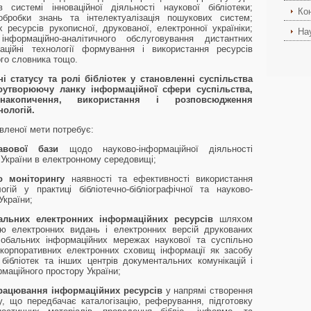
 системі інноваційної діяльності наукової бібліотеки;
Ко
ї обробки знань та інтелектуалізація пошукових систем;
 ресурсів рукописної, друкованої, електронної україніки;
На
формаційно-аналітичного обслуговування дистантних
маційні технології формування і використання ресурсів
ого словника тощо.
 статусу та ролі бібліотек у становленні суспільства
моутворюючу ланку інформаційної сфери суспільства,
 накопичення, використання і розповсюдження
нологій.
вленої мети потребує:
авової бази
щодо науково-інформаційної діяльності
 України в електронному середовищі;
о моніторингу
наявності та ефективності використання
гій у практиці бібліотечно-бібліографічної та науково-
України;
нальних електронних інформаційних ресурсів
шляхом
ію електронних видань і електронних версій друкованих
лобальних інформаційних мережах наукової та суспільно
 корпоративних електронних сховищ інформації як засобу
 бібліотек та інших центрів документальних комунікацій і
маційного простору України;
працювання інформаційних ресурсів
у напрямі створення
лу, що передбачає каталогізацію, реферування, підготовку