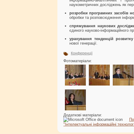
інформаційно-аналітичних і прог
наукометричних досліджень як пере
розробки програмних засобів н
обробки та розповсюдження інформа
спрямування наукових дослідж
єдиного науково-інформаційного пр
урахування тенденцій розвитку
нової генерації.
Конференції
Фотоматеріали:
Додаткові матеріали:
По
"Інтелектуальні інформаційні технології