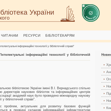
бліотека України
кого
ЧИТАЧАМ
РЕСУРСИ
БІБЛІОТЕКАРЯМ
електуальні інформаційні технології у бібліотечній справі"
нтелектуальні інформаційні технології у бібліотечній
Нови
Хро
Ан
Ог
Но
нальною бібліотекою України імені В.І. Вернадського спільно
ою директорів наукових бібліотек та інформаційних центрів
Пі
соціації академій наук було проведено міжнародну наукову
 у бібліотечній справі".
Но
кс проблем, актуальних для розвитку базових функцій
Кн
ються в провідні складові інформаційної інфраструктури