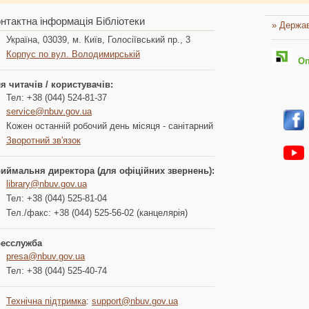
нтактна інформація Бібліотеки
» Держав
Україна, 03039, м. Київ, Голосіївський пр., 3
Корпус по вул. Володимирській
Опл
я читачів / користувачів:
Тел: +38 (044) 524-81-37
service@nbuv.gov.ua
Кожен останній робочий день місяця - санітарний
Зворотний зв'язок
иймальня директора (для офіційних звернень):
library@nbuv.gov.ua
Тел: +38 (044) 525-81-04
Тел./факс: +38 (044) 525-56-02 (канцелярія)
есслужба
presa@nbuv.gov.ua
Тел: +38 (044) 525-40-74
Технічна підтримка
:
support@nbuv.gov.ua