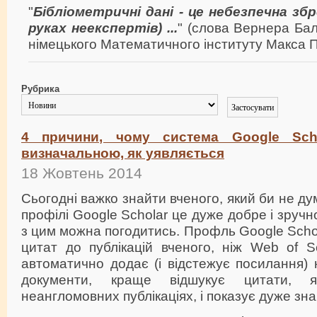
"
Бібліометричні дані - це небезпечна зб
руках неекспертів) ...
" (слова Вернера Ба
німецького Математичного інституту Макса П
Рубрика
4 причини, чому система Google Sch
визначальною, як уявляється
18 Жовтень 2014
Сьогодні важко знайти вченого, який би не д
профілі Google Scholar це дуже добре і зруч
з цим можна погодитись. Профль Google Scho
цитат до публікацій вченого, ніж Web of S
автоматично додає (і відстежує посилання) н
документи, краще відшукує цитати, я
неангломовних публікаціях, і показує дуже зна