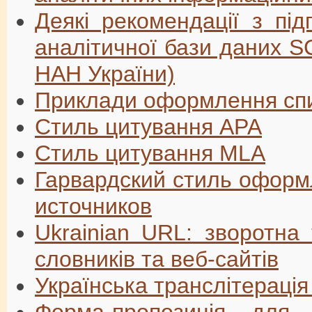
Деякі рекомендації з під
аналітичної бази даних 
НАН України)
Приклади оформлення спи
Стиль цитування APA
Стиль цитування MLA
Гарвардский стиль оформ
источников
Ukrainian URL: зворотна 
словників та веб-сайтів
Українська транслітерація
Форма-пропозиція для