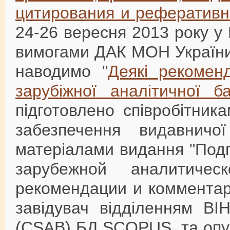
цитирования и рефератив
24-26 вересня 2013 року у 
вимогами ДАК МОН України
наводимо "
Деякі рекоменд
зарубіжної аналітичної
підготовлено співробітник
забезпечення видавничо
матеріалами видання "Под
зарубежной аналитич
рекомендации и комментарии
завідувач відділенням ВІ
(CSAB) БД SCOPUS, та опуб