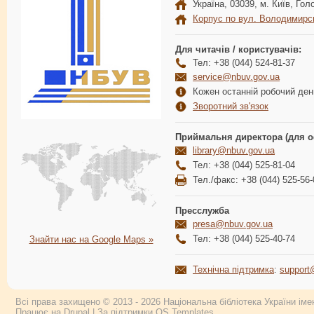
Україна, 03039, м. Київ, Голо
Корпус по вул. Володимирс
Для читачів / користувачів:
Тел: +38 (044) 524-81-37
service@nbuv.gov.ua
Кожен останній робочий день
Зворотний зв'язок
Приймальня директора (для о
library@nbuv.gov.ua
Тел: +38 (044) 525-81-04
Тел./факс: +38 (044) 525-56-
Пресслужба
presa@nbuv.gov.ua
Тел: +38 (044) 525-40-74
Знайти нас на Google Maps »
Технічна підтримка
:
support
Всі права захищено © 2013 - 2026 Національна бібліотека України імен
Працює на
Drupal
| За підтримки
OS Templates