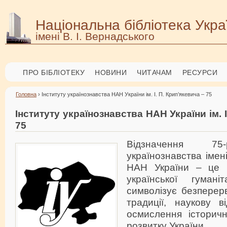
Національна бібліотека Укра
імені В. І. Вернадського
ПРО БІБЛІОТЕКУ
НОВИНИ
ЧИТАЧАМ
РЕСУРСИ
Головна
› Інституту українознавства НАН України ім. І. П. Крип’якевича – 75
Інституту українознавства НАН України ім. І
75
Відзначення 75-
українознавства імен
НАН України – це 
української гуман
символізує безперерв
традиції, наукову в
осмислення історичн
розвитку України.