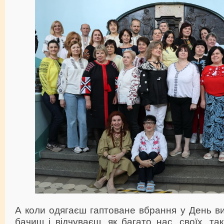
А коли одягаєш гаптоване вбрання у День в
бачиш і відчуваєш, як багато нас, своїх, т