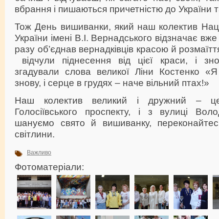
вбрання і пишаються причетністю до України та
Тож День вишиванки, який наш колектив Наці
України імені В.І. Вернадського відзначає вже 
разу об’єднав вернадківців красою й розмаїття
відчули піднесення від цієї краси, і зн
згадували слова великої Ліни Костенко «
знову, і серце в грудях – наче вільний‌ птах!»
Наш колектив великий і дружний – ц
Голосіївського проспекту, і з вулиці Вол
шануємо свято й вишиванку, переконайтес
світлини.
Важливо
Фотоматеріали: