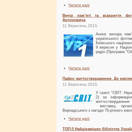
Читати далі
Вечір пам’яті та відкриття фот
Антоновича
11 Вересень 2015
Анонс вечора пам’
українського фото
Київського націона
9 вересня у Націона
радіо (Програма "Обр
Читати далі
Пафос життєствердження. До ювіле
11 Вересень 2015
У газеті "СВІТ. Нау
2) за інформаці
життєствердження.
виставку, органі
Вернадського з нагоди 75-річного юв
Читати далі
ТОП-5 Найцікавіших бібліотек Украї