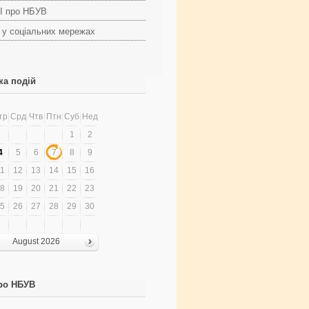
І про НБУВ
 у соціальних мережах
ка подій
тр
Срд
Чтв
Птн
Суб
Нед
1
2
4
5
6
7
8
9
1
12
13
14
15
16
8
19
20
21
22
23
5
26
27
28
29
30
August 2026
ро НБУВ