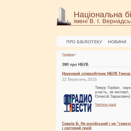
Національна бі
імені В. І. Вернадсь
ПРО БІБЛІОТЕКУ
НОВИНИ
Головна
›
ЗМІ про НБУВ
Науковий співробітник НБУВ Тимур Г
22 Вересень 2015
Тимур Горбач, наук
участь, як експерт,
Олексій Зарахович) 
Читати далі
Савків Б. Не російський і не "совє
і світовий геній