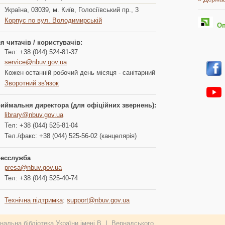
Україна, 03039, м. Київ, Голосіївський пр., 3
Корпус по вул. Володимирській
Опл
я читачів / користувачів:
Тел: +38 (044) 524-81-37
service@nbuv.gov.ua
Кожен останній робочий день місяця - санітарний
Зворотний зв'язок
иймальня директора (для офіційних звернень):
library@nbuv.gov.ua
Тел: +38 (044) 525-81-04
Тел./факс: +38 (044) 525-56-02 (канцелярія)
есслужба
presa@nbuv.gov.ua
Тел: +38 (044) 525-40-74
Технічна підтримка
:
support@nbuv.gov.ua
альна бібліотека України імені В. І. Вернадського