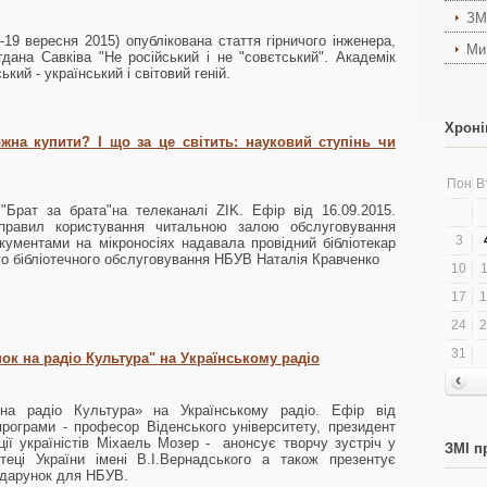
ЗМ
-19 вересня 2015) опублікована стаття гірничого інженера,
Ми
дана Савківа "Не російський і не "совєтський". Академік
ий - український і світовий геній.
Хроні
жна купити? І що за це світить: науковий ступінь чи
Пон
В
"Брат за брата"на телеканалі ZIK. Ефір від 16.09.2015.
авил користування читальною залою обслуговування
3
кументами на мікроносіях надавала провідний бібліотекар
го бібліотечного обслуговування НБУВ Наталія Кравченко
10
1
17
1
24
2
31
нок на радіо Культура" на Українському радіо
на радіо Культура» на Українському радіо. Ефір від
 програми - професор Віденського університету, президент
ції україністів Міхаель Мозер - анонсує творчу зустріч у
ЗМІ п
отеці України імені В.І.Вернадського а також презентує
у дарунок для НБУВ.