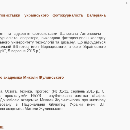
овиставки українського фотожурналіста Валеріана
яті та відкриття фотовиставки Валеріана Антоновича –
журналіста, оператора, викладача фотодисциплін коледжу
льного університету технологій та дизайну, що відбудеться
льній бібліотеці імені Вернадського, в ефірі Українського
ії", 5 вересня 2015 р.).
ю академіка Миколи Жулинського
ка. Освіта. Техніка. Прогрес" (№ 31-32, серпень 2015 р., С.
єю прес-служби НБУВ опублікована замітка «Пафос
 До ювілею академіка Миколи Жулинського» про книжкову
зовану в Національній бібліотеці України імені В.І.
ілею академіка Миколи Жулинського.
ни