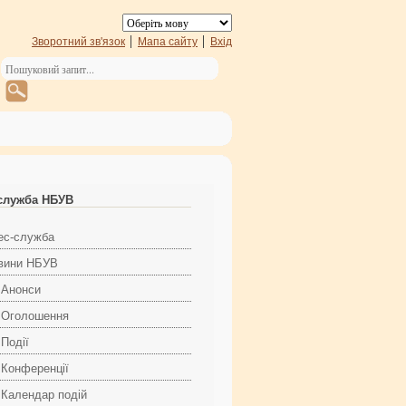
Зворотний зв'язок
Мапа сайту
Вхід
служба НБУВ
ес-служба
вини НБУВ
Анонси
Оголошення
Події
Конференції
Календар подій