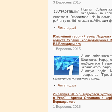
3 Вересень 2015
Портал Cultprosti
укладений за сприя
Анастасія Герасимова. Національна 
рейтингу як бібліотека з найбільшим 
Читати далі
Ювілейний творчий вечір Лауреата 
артиста України, кобзаря-лірника 
В.І.Вернадського
1 Вересень 2015
Анонс ювілейного т
Шевченка, Народно
відбудеться 1 вере
Українського радіо
Анонсує подію Ми
товариства "Просві
культурно-мистецького заходу.
Читати далі
26 серпня 2015 р. відбулася зустр
в Україні Аргина Оспанова з кері
Вернадського
1 Вересень 2015