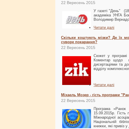
22 Вересень 2015
У газеті "День" (18
академіка УНГА Бог
Володимир Вернадськ
Читати далі
Скільки коштують мізки? Де їх мо
суворе покарання?
22 Вересень 2015
Сюжет у програмі 
Коментар щодо пр
дисертаціями та до
відділу комплексно
Читати далі
Міхаель Мозер - гість програми "Ра
22 Вересень 2015
Програма «Ранок 
15.09.2015р. Гість
Міжнародної асоціа
Національній біблі
книжки, які привіз 