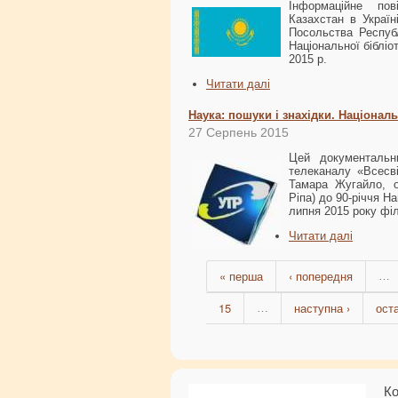
Інформаційне пов
Казахстан в Україн
Посольства Республ
Національної бібліо
2015 р.
Читати далі
Наука: пошуки і знахідки. Національ
27 Серпень 2015
Цей документальн
телеканалу «Всесв
Тамара Жугайло, о
Ріпа) до 90-річчя На
липня 2015 року фі
Читати далі
« перша
‹ попередня
…
15
наступна ›
ост
…
Ко