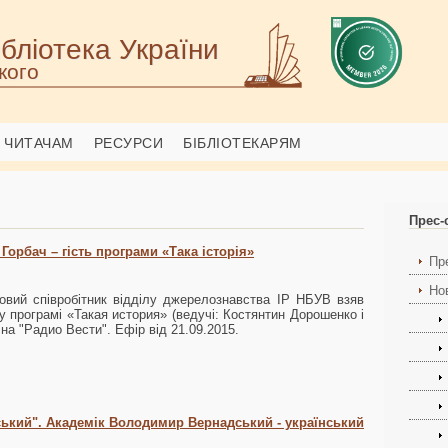
бліотека України
кого
ЧИТАЧАМ
РЕСУРСИ
БІБЛІОТЕКАРЯМ
Прес-
орбач – гість програми «Така історія»
Пр
Но
овий співробітник відділу джерелознавства ІР НБУВ взяв
 у програмі «Такая история» (ведучі: Костянтин Дорошенко і
на "Радио Вести". Ефір від 21.09.2015.
тський". Академік Володимир Вернадський - український