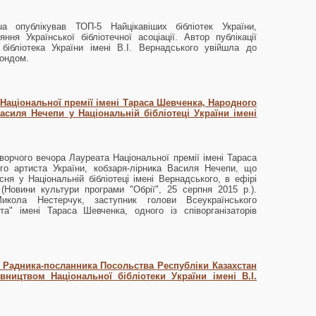
r.ua опублікував ТОП-5 Найцікавіших бібліотек України,
ння Української бібліотечної асоціації. Автор публікації
бібліотека України імені В.І. Вернадського увійшла до
фондом.
Національної премії імені Тараса Шевченка, Народного
Василя Нечепи у Національній бібліотеці України імені
ворчого вечора Лауреата Національної премії імені Тараса
го артиста України, кобзаря-лірника Василя Нечепи, що
сня у Національній бібліотеці імені Вернадського, в ефірі
 (Новини культури програми "Обрії", 25 серпня 2015 р.).
кола Нестерчук, заступник голови Всеукраїнського
та" імені Тараса Шевченка, одного із співорганізаторів
іч Радника-посланника Посольства Республіки Казахстан
вництвом Національної бібліотеки України імені В.І.