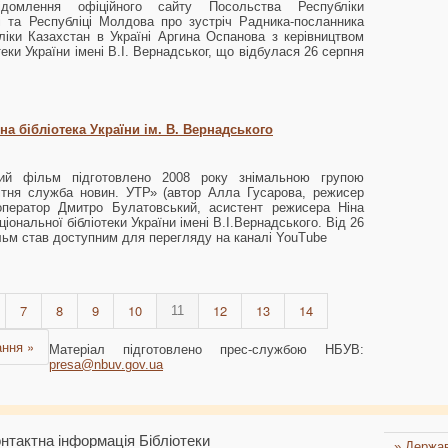
ідомлення офіційного сайту Посольства Республіки
і та Республіці Молдова про зустріч Радника-посланника
іки Казахстан в Україні Аргина Оспанова з керівництвом
теки України імені В.І. Вернадськог, що відбулася 26 серпня
на бібліотека України ім. В. Вернадського
ий фільм підготовлено 2008 року знімальною групою
ітня служба новин. УТР» (автор Алла Гусарова, режисер
ператор Дмитро Булатовський, асистент режисера Ніна
ціональної бібліотеки України імені В.І.Вернадського. Від 26
льм став доступним для перегляду на каналі YouTube
7
8
9
10
12
13
14
11
ання »
Матеріал підготовлено прес-службою НБУВ:
presa@nbuv.gov.ua
нтактна інформація Бібліотеки
» Держав