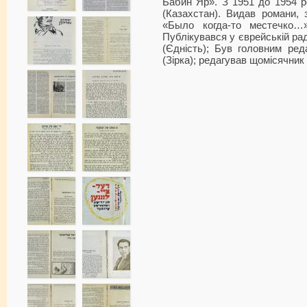
Бабин Яр». З 1951 до 1954 р
(Казахстан). Видав романи, 
«Было когда-то местечко…
Публікувався у єврейській рад
(Єдність); Був головним ре
(Зірка); редагував щомісячник