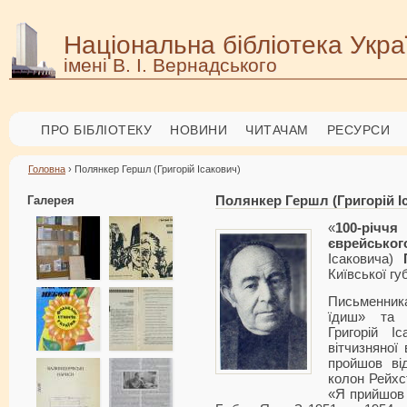
Національна бібліотека Укра
імені В. І. Вернадського
ПРО БІБЛІОТЕКУ
НОВИНИ
ЧИТАЧАМ
РЕСУРСИ
Головна
› Полянкер Гершл (Григорій Ісакович)
Галерея
Полянкер Гершл (Григорій І
«
100-рі
єврейськог
Ісаковича)
Київської губ
Письменник
їдиш» та 
Григорій І
вітчизняної 
пройшов ві
колон Рейхс
«Я прийшов 