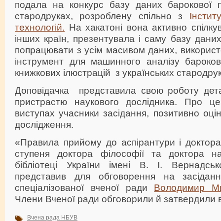
подала на конкурс базу даних барокової по
стародруках, розроблену спільно з
Інстит
технологій.
На хакатоні вона активно спілку
інших країн, презентувала і саму базу даних
попрацювати з усім масивом даних, викорис
інструмент для машинного аналізу бароково
книжкових ілюстрацій з українських стародрук
Доповідачка представила свою роботу дета
пристрастю наукового дослідника. Про це
виступах учасники засідання, позитивно оц
дослідження.
«Правила прийому до аспірантури і доктора
ступеня доктора філософії та доктора на
бібліотеці України імені В. І. Вернадсь
представив для обговорення на засіданн
спеціалізованої вченої ради
Володимир Ми
Члени Вченої ради обговорили й затвердили в
Вчена рада НБУВ