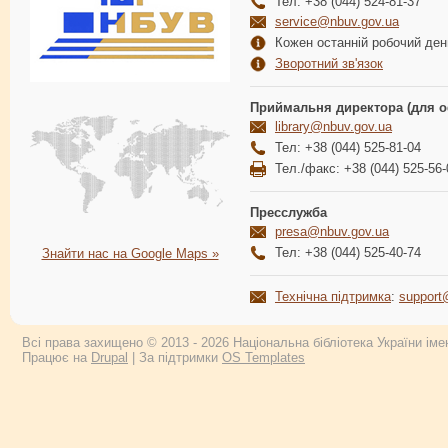
Тел: +38 (044) 524-81-37
service@nbuv.gov.ua
Кожен останній робочий день
Зворотний зв'язок
Приймальня директора (для о
library@nbuv.gov.ua
Тел: +38 (044) 525-81-04
Тел./факс: +38 (044) 525-56-
Пресслужба
presa@nbuv.gov.ua
Тел: +38 (044) 525-40-74
Знайти нас на Google Maps »
Технічна підтримка
:
support
Всі права захищено © 2013 - 2026 Національна бібліотека України імен
Працює на
Drupal
| За підтримки
OS Templates