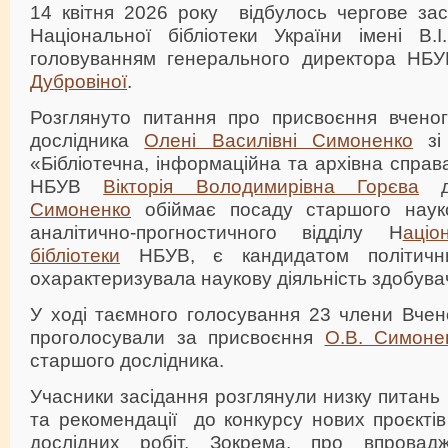
14 квітня 2026 року відбулось чергове зас
Національної бібліотеки України імені В.І
головуванням генерального директора НБ
Дубровіної
.
Розглянуто питання про присвоєння вчено
дослідника
Олені Василівні Симоненко
зі 
«Бібліотечна, інформаційна та архівна справ
НБУВ
Вікторія Володимирівна Горєва
д
Симоненко
обіймає посаду старшого науко
аналітично-прогностичного відділу Н
аціо
бібліотеки
НБУВ, є кандидатом політичн
охарактеризувала наукову діяльність здобува
У ході таємного голосування 23 члени Вчен
проголосували за присвоєння
О.В. Симоне
старшого дослідника.
Учасники засідання розглянули низку питан
та рекомендації до конкурсу нових проєкті
дослідних робіт. Зокрема, про впровадж