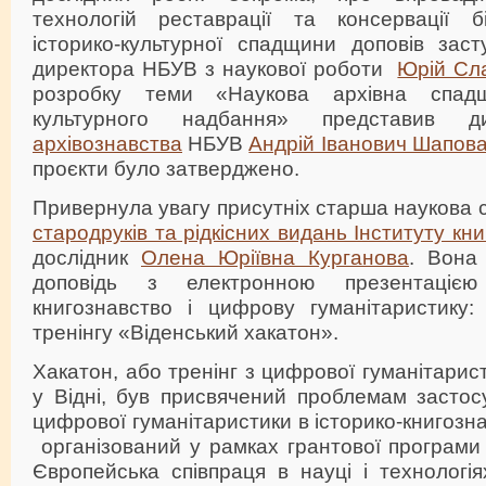
технологій реставрації та консервації б
історико-культурної спадщини доповів заст
директора НБУВ з наукової роботи
Юрій Сл
розробку теми «Наукова архівна спад
культурного надбання» представив 
архівознавства
НБУВ
Андрій Іванович Шапов
проєкти було затверджено.
Привернула увагу присутніх старша наукова 
стародруків та рідкісних видань
Інституту кн
дослідник
Олена Юріївна Курганова
. Вона
доповідь з електронною презентаціє
книгознавство і цифрову гуманітаристику:
тренінгу «Віденський хакатон».
Хакатон, або тренінг з цифрової гуманітарис
у Відні, був присвячений проблемам застос
цифрової гуманітаристики в історико-книгозн
організований у рамках грантової програми
Європейська співпраця в науці і технолог