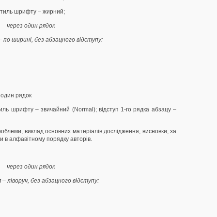
стиль шрифту – жирний;
через один рядок
– по ширині, без абзацного відступу:
 один рядок
тиль шрифту – звичайний (Normal); відступ 1-го рядка абзацу –
роблеми, виклад основних матеріалів дослідження, висновки; за
и в алфавітному порядку авторів.
через один рядок
 – ліворуч, без абзацного відступу: