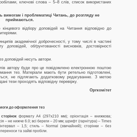
робілами, ключові слова – 5–8 слів, список використаних
ть вимогам і проблематиці Читань,
до розгляду не
приймаються.
 кінцевого відбору доповідей на Читання відповідно до
итеріями.
нципів академічної доброчесності, у тому числі в частині
у доповідей, обґрунтованості висновків, достовірності
тез доповідей несуть автори.
алів автору буде про це повідомлено електронною поштою
мання тез. Матеріали мають бути ретельно підготовлені,
ться, не підлягають додатковому редагуванню. З метою
дані тези проходять відповідну перевірку.
Оргкомітет
моги до оформлення тез
 сторінок
формату А4 (297х210 мм); орієнтація – книжкова;
ія – не нижче 6.0; всі береги – 20 мм; шрифт (гарнітура) – Times
нтервал – 1,5; стиль – Normal (звичайний); сторінки – без
 переноси та зайві пробіли.