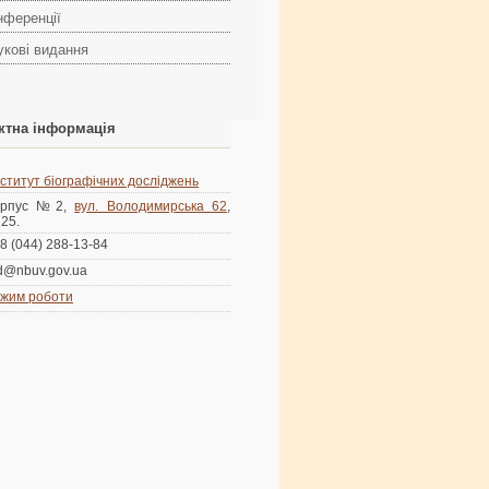
нференції
укові видання
ктна інформація
нститут біографічних досліджень
орпус №2,
вул. Володимирська 62
,
125.
8 (044) 288-13-84
d@nbuv.gov.ua
жим роботи