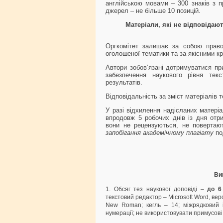
англійською мовами – 300 знаків з п
джерел – не більше 10 позицій.
Матеріали, які не відповідаю
Оргкомітет залишає за собою право
оголошеної тематики та за якісними кр
Автори зобов’язані дотримуватися при
забезпечення наукового рівня текст
результатів.
Відповідальність за зміст матеріалів 
У разі відхилення надісланих матері
впродовж 5 робочих днів із дня отри
вони не рецензуються, не повертаю
запобігання академічному плагіату
по
Ви
1. Обсяг тез наукової доповіді –
до 6
текстовий редактор – Microsoft Word, верс
New Roman; кегль – 14; міжрядковий і
нумерації; не використовувати примусові