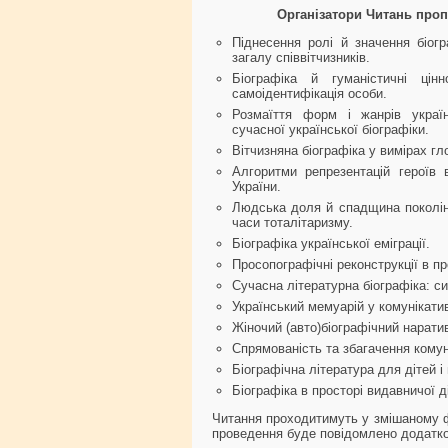
Організатори Читань проп
Піднесення ролі й значення біогр
загалу співвітчизників.
Біографіка й гуманістичні цінн
самоідентифікація особи.
Розмаїття форм і жанрів україн
сучасної української біографіки.
Вітчизняна біографіка у вимірах гл
Алгоритми репрезентацій героїв 
України.
Людська доля й спадщина поколінь
часи тоталітаризму.
Біографіка української еміграції.
Просопографічні реконструкції в пр
Сучасна літературна біографіка: с
Український мемуарій у комунікати
Жіночий (авто)біографічний нарати
Спрямованість та збагачення комун
Біографічна література для дітей і
Біографіка в просторі видавничої д
Читання проходитимуть у змішаному фо
проведення буде повідомлено додатко