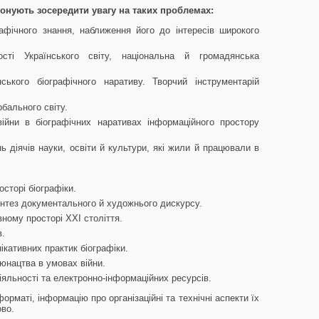
онують зосередити увагу на таких проблемах:
афічного знання, наближення його до інтересів широкого
ості Українського світу, національна й громадянська
ського біографічного наративу. Творчий інструментарій
обального світу.
війни в біографічних наративах інформаційного простору
 діячів науки, освіти й культури, які жили й працювали в
осторі біографіки.
интез документального й художнього дискурсу.
вному просторі ХХІ століття.
в.
ікативних практик біографіки.
 юнацтва в умовах війни.
іяльності та електронно-інформаційних ресурсів.
рматі, інформацію про організаційні та технічні аспекти їх
во.