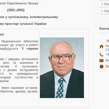
алія Сергійовича Чишка
Ко
(1951–2003)
На
ння у суспільному, інтелектуальному
му просторі сучасної України
Конта
ги!
І
Національної бібліотеки
прошує до участі в роботі
К
 відбудуться
3 червня
к.
+3
ів і завдань вітчизняної
ib
її ролі та значення в
ітньому й культурно-
Ре
о з дієвих інструментів
ості та громадянської
солідації суспільства в
країни.
 вчені наукових установ,
ібліотек, архівів, музеїв,