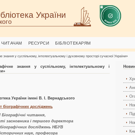
бліотека України
кого
ЧИТАЧАМ
РЕСУРСИ
БІБЛІОТЕКАРЯМ
чне знання у суспільному, інтелектуальному і духовному просторі сучасної України»
рафічне знання у суспільному, інтелектуальному і
Нови
ни»
Хро
Ан
Ог
отека України імені В. І. Вернадського
Но
ут біографічних досліджень
Пі
І
Біографічні читання,
яті засновника і першого директора
Но
біографічних досліджень НБУВ
Кн
історичних наук, професора