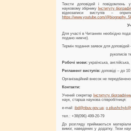
Тексти доповідей і повідомлень у
науковому збірнику
Інституту біограф
відеозаписи виступів – оприл
https://www.youtube.com/@biography..5
Уч
Для участі в Читаннях необхідно под
подано нижче).
Термін подання заявок для доповідей
рукописів тез –
Робочі мови:
українська, англійська,
Регламент виступів:
доповіді – до 10
Організаційний внесок не передбачено
Контакти:
Учений секретар
Інституту біографіч
наук, старша наукова співробітниця:
e-mail:
ibd@nbuv.gov.ua
;
o.pliushchyk
тел.: +38(096) 499-20-79
До розгляду приймаються матеріали,
вимог, наведених у додатку. Тези наук