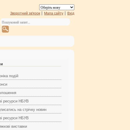
Зворотний зв'язок
Мапа сайту
Вхід
ни
ніка подій
онси
олошення
ві ресурси НБУВ
дписатись на стрічку новин
ві ресурси НБУВ
ижкові виставки