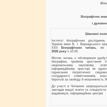
Віт
Біографічне зна
і духовно
Шановні коле
Інститут біографічних досліджень 
України імені В. І. Вернадського за
ХХІІ
Біографічних читань
, які
2026 року
о 10.00.
Метою читань є обговорення здобутк
біографіки, проблем зростання 
національному науковому, осв
інформаційному просторі як одног
піднесення патріотичної свідом
солідарності співвітчизників, кон
боротьбі за свободу й незалежність У
До участі в Читаннях запрошуються
закладів вищої освіти та спеціалісти б
видавництв, інформаційних центрів