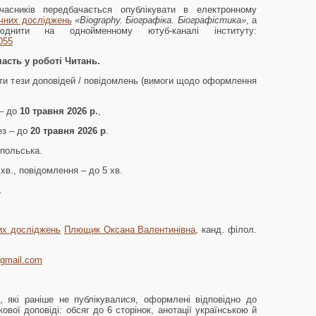
часників передбачається опублікувати в електронному
ічних досліджень
«Biography. Біографіка. Біографістика»
, а
юднити на однойменному ютуб-каналі інституту:
055
асть у роботі Читань.
ати тези доповідей / повідомлень (вимоги щодо оформлення
 – до
10
травня 2026 р.
,
 до
20 травня 2026 р
.
 польська.
 хв., повідомлення – до 5 хв.
.
них досліджень
Плющик Оксана Валентинівна
, канд. філол.
@gmail.com
 які раніше не публікувалися, оформлені відповідно до
ової доповіді: обсяг до 6 сторінок, анотації українською й