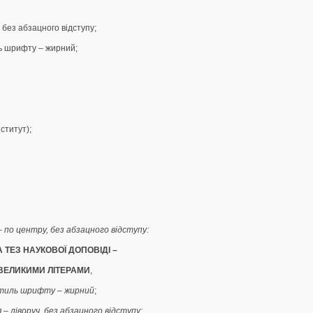
 без абзацного відступу;
ль шрифту – жирний;
нститут);
– по центру, без абзацного відступу:
 ТЕЗ НАУКОВОЇ ДОПОВІДІ –
ВЕЛИКИМИ ЛІТЕРАМИ
,
тиль шрифту – жирний
;
 – ліворуч, без абзацного відступу: