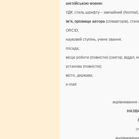
англійською мовою
:
УДК: стиль шрифту – звичайний (Normal),
ім’я, прізвище автора
(співавторів), сти
ORCID;
науковий ступінь, учене звання;
посада;
місце роботи (повністю) (сектор, відділ, і
установа (повністю);
місто, держава;
е-mail:
вирівнювання 
НАЗВА
с
вирівнювання