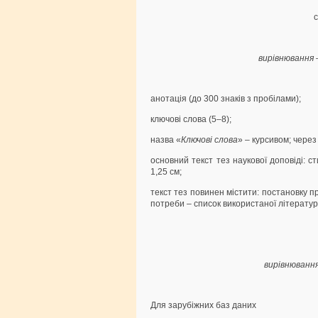
вирівнювання 
анотація (до 300 знаків з пробілами);
ключові слова (5–8);
назва «
Ключові слова
»
–
курсивом; через
основний текст тез наукової доповіді: с
1,25 см;
текст тез повинен містити: постановку п
потреби – список використаної літератур
вирівнювання
Для зарубіжних баз даних