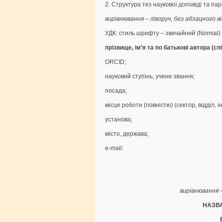
2. Структура тез наукової доповіді та п
вирівнювання – ліворуч, без абзацного в
УДК: стиль шрифту – звичайний (Normal)
прізвище, ім’я та по батькові автора (сп
ORCID;
науковий ступінь, учене звання;
посада;
місце роботи (повністю) (сектор, відділ, і
установа;
місто, держава;
е-mail:
вирівнювання 
НАЗВА