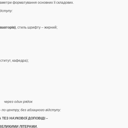
араметри форматування основних її складових.
ідступу:
івавторів)
, стиль шрифту – жирний;
нститут, кафедра);
через один рядок
– по центру, без абзацного відступу:
 ТЕЗ НАУКОВОЇ ДОПОВІДІ –
ВЕЛИКИМИ ЛІТЕРАМИ
,