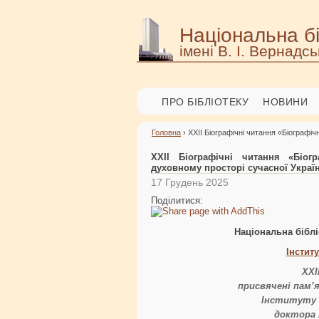
Національна бі
імені В. І. Вернадсь
ПРО БІБЛІОТЕКУ
НОВИНИ
Головна
› ХХІІ Біографічні читання «Біографі
ХХІІ Біографічні читання «Біог
духовному просторі сучасної Украї
17 Грудень 2025
Поділитися:
Національна біблі
Інстит
ХХІ
присвячені пам’
Інституту 
доктора 