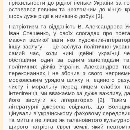
прихильности до рідної неньки України за п
оставався певним та незламним до кінця- кр
щось дуже рідкі в нинішню добу» [3].
Патріотизм та відданість В. Александрова Ук
Іван Стешенко, у своїх спогадах про поета
маючи великої ваги яко художник-літерато
іншу заслугу — це заслуга політичної україн
самий час, коли нині ідейні українці че
обставини один за одним занепадали та
політичних діячів України. Александров тв
переконаннях і не збочив з свого неприємн
московським урядом шляху ні єдиного разу.
чисту і моральну перед лицем слабкої та 
інтелігенції, ми вважаємо за дуже важливу, 
його заслуги як літератора» [2]. Таким 
літературні джерела свідчать, що Володи
цінували в українському фаховому середовищ
та митців не лише як талановитого культурно
щирого патріота своєї землі, який невтом