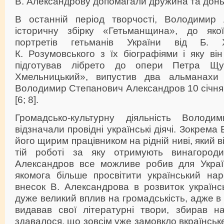
В. Александрову допомагали дружина та донь
В останній період творчості, Володимир 
історичну збірку «Гетьманщина», до якої
портретів гетьманів України від Б. 
К. Розумовського з їх біографіями і яку він
підготував лібрето до опери Петра Щу
Хмельницький», випустив два альманахи
Володимир Степанович Александров 10 січня 
[6; 8].
Громадсько-культурну діяльність Володи
відзначали провідні українські діячі. Зокрема
його щирим працівником на рідній ниві, який в
тій роботі за яку отримують винагород
Александров все можливе робив для Украї
якомога більше просвітити український нар
внесок В. Александрова в розвиток українс
дуже великий вплив на громадськість, адже в ч
видавав свої літературні твори, збирав н
здавалося, що зовсім уже замовкло вкраїнськ