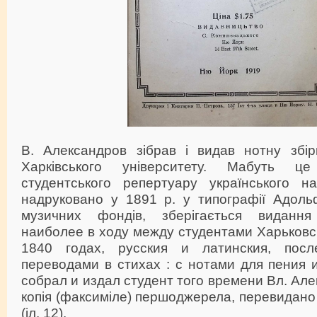
В. Александров зібрав і видав нотну збірк
Харківського університету. Мабуть 
студентського репертуару українського на
надруковано у 1891 р. у типографії Адольф
музичних фондів, зберігається виданн
наиболее в ходу между студентами Харьковс
1840 годах, русския и латинския, пос
переводами в стихах : с нотами для пения и
собрал и издал студент того времени Вл. Але
копія (факсиміле) першоджерела, перевидано 
(іл. 12).