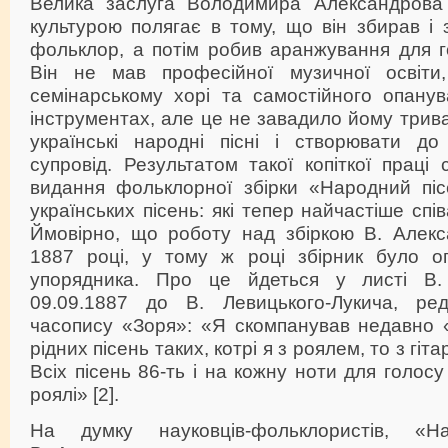
Велика заслуга Володимира Александрова 
культурою полягає в тому, що він збирав і
фольклор, а потім робив аранжування для г
Він не мав професійної музичної освіти,
семінарському хорі та самостійного опанув
інструментах, але це не завадило йому трив
українські народні пісні і створювати д
супровід. Результатом такої копіткої праці
видання фольклорної збірки «Народний пі
українських пісень: які тепер найчастіше спі
Ймовірно, що роботу над збіркою В. Алек
1887 році, у тому ж році збірник було о
упорядника. Про це йдеться у листі В.
09.09.1887 до В. Левицького-Лукича, ред
часопису «Зоря»: «Я скомпанував недавно 
рідних пісень таких, котрі я з роялем, то з гіта
Всіх пісень 86-ть і на кожну ноти для голос
роялі» [2].
На думку науковців-фольклористів, «Н