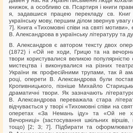
книжок, а особливо св. Псартиря і книги прав
я, задавшися працею перекладу св. Книг 
українську мову, першим ділом звернув увагу на
7]. Книга «Тихомовні співи на святі мотиви»
В. Александрова в українську літературу та д
В. Александров є автором тексту двох опер
(1872) і «Ой не ходи, Грицю та на вечорни
твори користувалися великою популярністю 
мистецтва і виконувалися на різних теат
України як професійними трупами, так й ам
році, оперети В. Александрова були постав
Кропивницького, пізніше Михайло Старицьк
драматичні твори. Як зазначають літературо
В. Александрова переважала стара літера
відчувається у творі «Тихомовні співи на свят
оперетах «За Немань іду» та «Ой не х
Вечорниці» (застосування шкільних віршів,
тощо) [2; 3; 7]. Підбирати та оформлюват