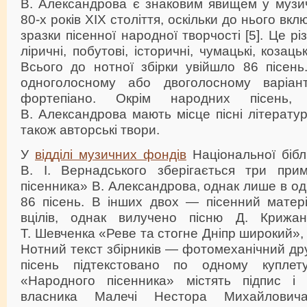
В. Александрова є знаковим явищем у музич
80-х років ХІХ століття, оскільки до нього вк
зразки пісенної народної творчості [5]. Це рі
ліричні, побутові, історичні, чумацькі, козацьк
Всього до нотної збірки увійшло 86 пісень
одноголосному або двоголосному варіан
фортепіано. Окрім народних пісень,
В. Александрова мають місце пісні літерату
також авторські твори.
У
відділі музичних фондів
Національної біблі
В. І. Вернадського зберігається три при
пісенника» В. Александрова, однак лише в од
86 пісень. В інших двох — пісенний матер
вцілів, однак вилучено пісню Д. Крижан
Т. Шевченка «Реве та стогне Дніпр широкий», х
Нотний текст збірників — фотомеханічний дру
пісень підтекстовано по одному куплет
«Народного пісенника» містять підпис і
власника Малечі Нестора Михайлович