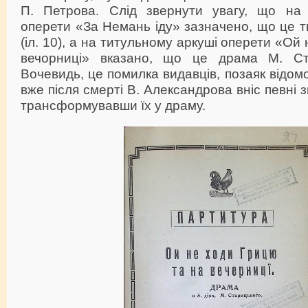
П. Петрова. Слід звернути увагу, що на 
оперети «За Немань іду» зазначено, що це т
(іл. 10), а на титульному аркуші оперети «Ой
вечорниці» вказано, що це драма М. Стар
Вочевидь, це помилка видавців, позаяк відом
вже після смерті В. Александрова вніс певні з
трансформувавши їх у драму.