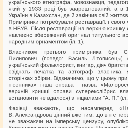
українського етнографа, мовознавця, педагога
який у 1933 році був заарештований, а в
України в Казахстан, де й закінчив свій життє
Примірники потребували реставрації, і свого
в НБУВ. Після реставрації на верхню кришку 
наклеєно збережений оригінал титульного ар
народним орнаментом (іл. 1).
Власником третього примірника був С
Пилипович (псевдо: Василь Літописець( (
український фольклорист, книгар, діяч братств
свідчать печатка та автограф власника, 
сторінках збірки. Відзначимо, що у цьому пр
пісенника» інша оправа і назва «Малорос
верхній кришці оправи суперекслібрис вл
встановити не вдалося) з ініціалами "А. П." (іл.
Фахівці вважають, що насамперед «На
В. Александрова цінний вже тим, що він є пе
не зважаючи на імперську цензуру, опублік
Крижанівського на слова Тараса Шевченка «Р