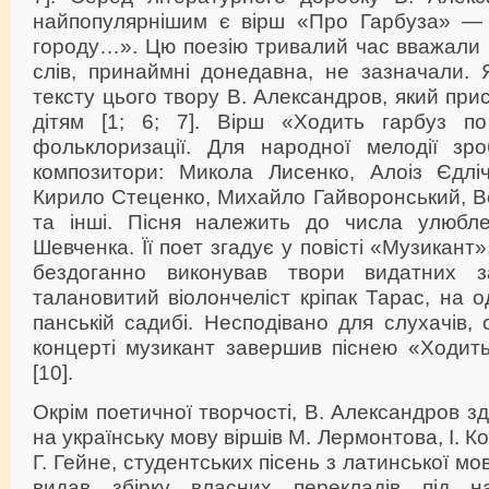
найпопулярнішим є вірш «Про Гарбуза» — 
городу…». Цю поезію тривалий час вважали 
слів, принаймні донедавна, не зазначали. 
тексту цього твору В. Александров, який при
дітям [1; 6; 7]. Вірш «Ходить гарбуз п
фольклоризації. Для народної мелодії зр
композитори: Микола Лисенко, Алоіз Єдліч
Кирило Стеценко, Михайло Гайворонський, 
та інші. Пісня належить до числа улюбле
Шевченка. Її поет згадує у повісті «Музикант»,
бездоганно виконував твори видатних за
талановитий віолончеліст кріпак Тарас, на о
панській садибі. Несподівано для слухачів, 
концерті музикант завершив піснею «Ходить
[10].
Окрім поетичної творчості, В. Александров з
на українську мову віршів М. Лермонтова, І. К
Г. Гейне, студентських пісень з латинської мо
видав збірку власних перекладів під н