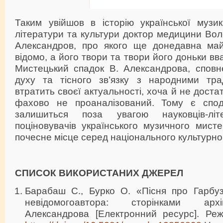
Таким увійшов в історію української музик
літератури та культури доктор медицини Во
Александров, про якого ще донедавна май
відомо, а його твори та твори його доньки в
Мистецький спадок В. Александрова, сповн
духу та тісного зв’язку з народними тра
втратить своєї актуальності, хоча й не дост
фахово не проаналізований. Тому є спод
залишиться поза увагою науковців-літ
поціновувачів українського музичного мист
почесне місце серед національного культурно
СПИСОК ВИКОРИСТАНИХ ДЖЕРЕЛ
Барабаш С., Бурко О. «Пісня про Гарбу
невідомогоавтора: сторінками арх
Александрова [Електронний ресурс]. Реж