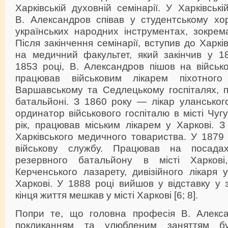
Харківській духовній семінарії. У Харківські
В. Александров співав у студентському хор
українських народних інструментах, зокрема
Після закінчення семінарії, вступив до Харкі
на медичний факультет, який закінчив у 1
1853 році, В. Александров пішов на військ
працював військовим лікарем піхотног
Варшавському та Седлецькому госпіталях, п
батальйоні. З 1860 року — лікар уланськог
ординатор військового госпіталю в місті Чуг
рік, працював міським лікарем у Харкові. 
Харківського медичного товариства. У 1879
військову службу. Працював на посада
резервного батальйону в місті Харкові
Керченського лазарету, дивізійного лікаря 
Харкові. У 1888 році вийшов у відставку у 
кінця життя мешкав у місті Харкові [6; 8].
Попри те, що головна професія В. Алекса
покликанням та улюбленим заняттям б