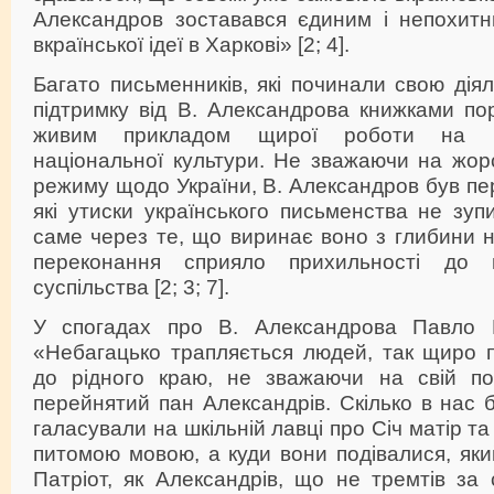
Александров зоставався єдиним і непохит
вкраїнської ідеї в Харкові» [2; 4].
Багато письменників, які починали свою діял
підтримку від В. Александрова книжками по
живим прикладом щирої роботи на бл
національної культури. Не зважаючи на жорс
режиму щодо України, В. Александров був пе
які утиски українського письменства не зуп
саме через те, що виринає воно з глибини 
переконання сприяло прихильності до н
суспільства [2; 3; 7].
У спогадах про В. Александрова Павло Г
«Небагацько трапляється людей, так щиро 
до рідного краю, не зважаючи на свій по
перейнятий пан Александрів. Скілько в нас б
галасували на шкільній лавці про Січ матір т
питомою мовою, а куди вони подівалися, яки
Патріот, як Александрів, що не тремтів за