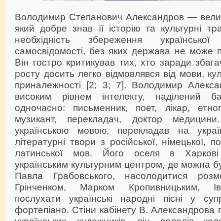
Володимир Степанович Александров — велики
який добре знав її історію та культурні тра
необхідність збереження української
самосвідомості, без яких держава не може п
Він гостро критикував тих, хто заради збага
росту досить легко відмовлявся від мови, ку
приналежності [2; 3; 7]. Володимир Алек
високим рівнем інтелекту, наділений б
одночасно: письменник, поет, лікар, етно
музикант, перекладач, доктор медицин
українською мовою, перекладав на україн
літературні твори з російської, німецької, по
латинської мов. Його оселя в Харкові
українським культурним центром, де можна бу
Павла Грабовського, насолодитися роз
Грінченком, Марком Кропивницьким, І
послухати українські народні пісні у су
фортепіано. Стіни кабінету В. Александрова
українських художників, він володів кол