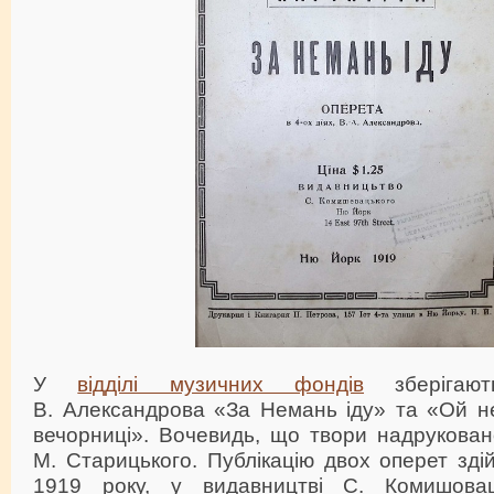
У
відділі музичних фондів
зберігают
В. Александрова «За Немань іду» та «Ой н
вечорниці». Вочевидь, що твори надрукован
М. Старицького. Публікацію двох оперет зд
1919 року, у видавництві С. Комишовац