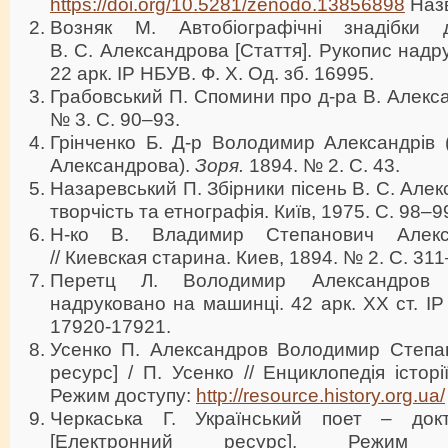
https://doi.org/10.5281/zenodo.13856898
Назв
Возняк М. Автобіографічні знадібки 
В. С. Александрова [Стаття]. Рукопис надр
22 арк. ІР НБУВ. Ф. X. Од. зб. 16995.
Грабовський П. Спомини про д-ра В. Алекс
№ 3. С. 90–93.
Грінченко Б. Д-р Володимир Александрів 
Александрова).
Зоря
.
1894. № 2. С. 43.
Назаревський П. Збірники пісень В. С. Але
творчість та етнографія. Київ, 1975. С. 98–9
Н-ко В. Владимир Степанович Алекса
// Киевская старина. Киев, 1894. № 2. С. 31
Перетц Л. Володимир Александров [
надруковано на машинці. 42 арк. ХХ ст. ІР
17920-17921.
Усенко П. Александров Володимир Степа
ресурс] / П. Усенко // Енциклопедія історії
Режим доступу:
http://resource.history.org.ua/
Черкаська Г. Український поет – док
[Електронний ресурс]. Режим 