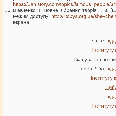
https://uahistory.com/topics/famous_people/3
Шевченко Т. Повне зібрання творів Т. 3. [
Режим доступу:
http://litopys.org.ua/shevch
екрана.
с. н. с.
від
Інституту
Сканування нотних
пров. бібл.
від
Інституту 
Цибу
від
Інституту