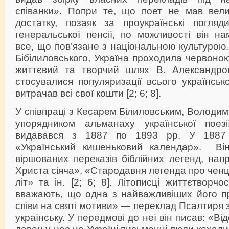
співанки». Попри те, що поет не мав вели
достатку, позаяк за проукраїнські погля
генеральської пенсії, по можливості він на
все, що пов’язане з національною культурою
Бібілиловського, Україна проходила червоною
життєвий та творчий шлях В. Александро
стосувалися популяризації всього українськ
витрачав всі свої кошти [2; 6; 8].
У співпраці з Кесарем Білиловським, Володи
упорядником альманаху української поезі
видавався з 1887 по 1893 рр. У 1887 
«Український кишеньковий календар». Ві
віршованих переказів біблійних легенд, на
Христа сіяча», «Стародавня легенда про ченц
літ» та ін. [2; 6; 8]. Літописці життєтворч
вважають, що одна з найважливіших його п
співи на святі мотиви» — переклад Псалтиря 
українську. У передмові до неї він писав: «Ві
давен у нас на Україні письменні люди кохал