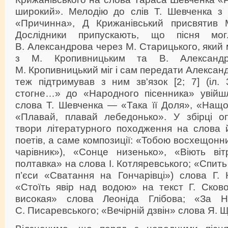
широкий». Мелодію до слів Т. Шевченка з
«Причинна», Д Крижанівський присвятив М
Дослідники припускають, що пісня мо
В. Александрова через М. Старицького, який 
з М. Кропивницьким та В. Александр
М. Кропивницький міг і сам передати Александ
теж підтримував з ним зв'язок [2; 7] (іл.
стогне…» до «Народного пісенника» увійш
слова Т. Шевченка — «Така її Доля», «Нащо
«Плавай, плавай лебедонько». У збірці оп
твори літературного походження на слова й
поетів, а саме композиції: «Тобою восхещонн
чарівник»), «Сонце низенько», «Віють ві
полтавка» на слова І. Котляревського; «Спить 
п’єси «Сватання на Гончарівці») слова Г. К
«Стоїть явір над водою» на текст Г. Сково
високая» слова Леоніда Глібова; «За 
С. Писаревського; «Вечірній дзвін» слова Я. Щ