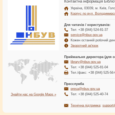
Контактна інформація Бібліо
Україна, 03039, м. Київ, Голо
Корпус по вул. Володимирс
Для читачів / користувачів:
Тел: +38 (044) 524-81-37
service@nbuv.gov.ua
Кожен останній робочий день
Зворотний зв'язок
Приймальня директора (для о
library@nbuv.gov.ua
Тел: +38 (044) 525-81-04
Тел./факс: +38 (044) 525-56-
Пресслужба
presa@nbuv.gov.ua
Тел: +38 (044) 525-40-74
Знайти нас на Google Maps »
Технічна підтримка
:
support