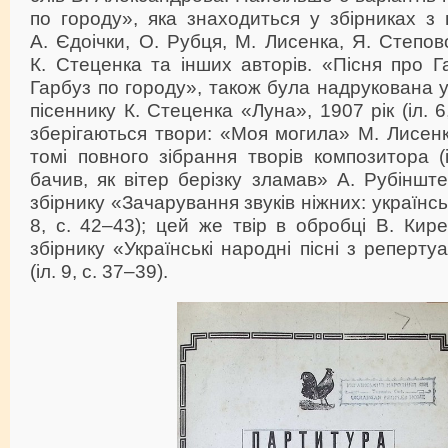
по городу», яка знаходиться у збірниках з
А. Єдоічки, О. Рубця, М. Лисенка, Я. Степов
К. Стеценка та інших авторів. «Пісня про 
Гарбуз по городу», також була надрукована 
пісеннику К. Стеценка «Луна», 1907 рік (іл. 6,
зберігаються твори: «Моя могила» М. Лисенк
томі повного зібрання творів композитора (і
бачив, як вітер берізку зламав» А. Рубіншт
збірнику «Зачарування звуків ніжних: українсь
8, с. 42–43); цей же твір в обробці В. Кире
збірнику «Українські народні пісні з репертуа
(іл. 9, с. 37–39).