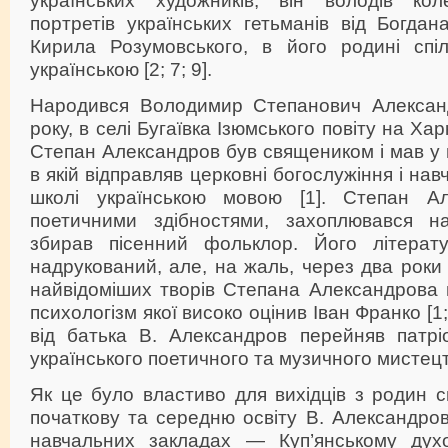
портретів українських гетьманів від Богда
Кирила Розумовського, в його родині спі
українською [2; 7; 9].
Народився Володимир Степанович Алексан
року, в селі Бугаївка Ізюмського повіту на Ха
Степан Александров був священиком і мав у 
в якій відправляв церковні богослужіння і нав
школі українською мовою [1]. Степан Ал
поетичними здібностями, захоплювався на
збирав пісенний фольклор. Його літерат
надрукований, але, на жаль, через два роки 
найвідоміших творів Степана Александрова 
психологізм якої високо оцінив Іван Франко [1
від батька В. Александров перейняв патр
українського поетичного та музичного мистец
Як це було властиво для вихідців з родин 
початкову та середню освіту В. Александро
навчальних закладах — Куп’янському дух