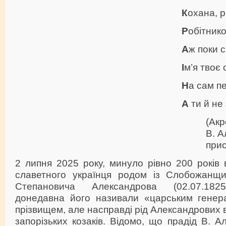
К
охана, р
Р
обітнико
А
ж поки с
І
м’я твоє
Н
а сам пе
А
ти й не
(Акр
В. А
прис
2 липня 2025 року, минуло рівно 200 років
славетного українця родом із Слобожан
Степановича Александрова (02.07.1825
донедавна його називали «царським генер
прізвищем, але насправді рід Александрових в
запорізьких козаків. Відомо, що прадід В. 