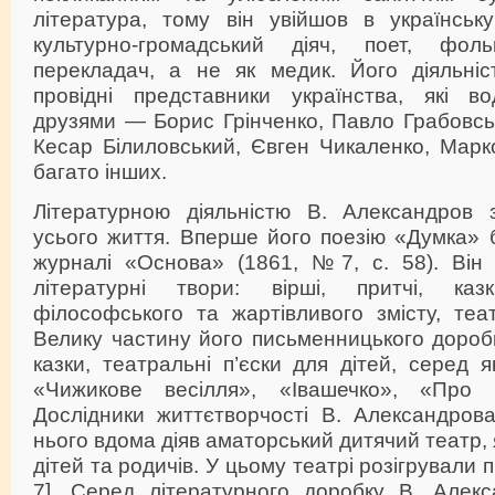
література, тому він увійшов в українськ
культурно-громадський діяч, поет, фольк
перекладач, а не як медик. Його діяльніс
провідні представники українства, які в
друзями — Борис Грінченко, Павло Грабовсь
Кесар Білиловський, Євген Чикаленко, Марк
багато інших.
Літературною діяльністю В. Александров 
усього життя. Вперше його поезію «Думка» 
журналі «Основа» (1861, №7, с. 58). Він 
літературні твори: вірші, притчі, каз
філософського та жартівливого змісту, теа
Велику частину його письменницького доробк
казки, театральні п’єски для дітей, серед 
«Чижикове весілля», «Івашечко», «Про 
Дослідники життєтворчості В. Александров
нього вдома діяв аматорський дитячий театр, 
дітей та родичів. У цьому театрі розігрували п’є
7]. Серед літературного доробку В. Алекс