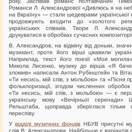
року. Заспівав романс полтавчанин Тимоф
Романси Л. Александрової «Дивлюсь я на небо
на Вкраїну» — стали шедеврами української м
продовжують входити до «золотого реп
українських співаків. Твори Л. Александ
друкуватися в обробках сучасних композиторі
В. Александров, на відміну від доньки, знач
музикант, проте його вірші цікавили україн
Наприклад, текст його поезії «Моя могила
Микола Лисенко, музику до вірша «Я бачив
зломив» написали Антон Рубінштейн та Віталі
«Ти несись, мій спів, з мольбою» та «Пісня 
фольклоризації, згодом численних обробок 
«Ти несись, мій спів, з мольбою» — є пе
українську мову «Вечірньої серенади»
Рельштаба, щоправда зберіглася тільки
переспіву.
У
відділі музичних фондів
НБУВ присутні муз
слів В. Александрова. Найбільше є варіантів 