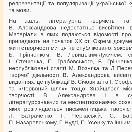
репрезентації та популяризації української 
та мови.
На жаль, літературна творчість т
В. Александрова недостатньо висвітлені в 
Матеріали в яких подаються відомості про
припадають на початок ХХ ст. Окремі докум
життєтворчості митця не опубліковано, зокре
Б. Грінченком, В. Левицьким-Лукичем; 
І. Стешенка, П. Грабовського, Б. Грінченка
неопубліковані статті М. Возняка та Л Пере
творчої діяльності В. Александрова висвіт
виданнях, це публікації В. Січовика та І. Єроф
та «Червоний шлях» тощо. Знайшлося місц
творчості В. Александрова і в су
літературознавчих та мистецтвознавчих розві
яких розглядається письменницька творчіс
Л. Батраченко, Г. Черкаській, С. Ба
П. Назаревському, Г. Нудгі, П. Усенку та іншим.