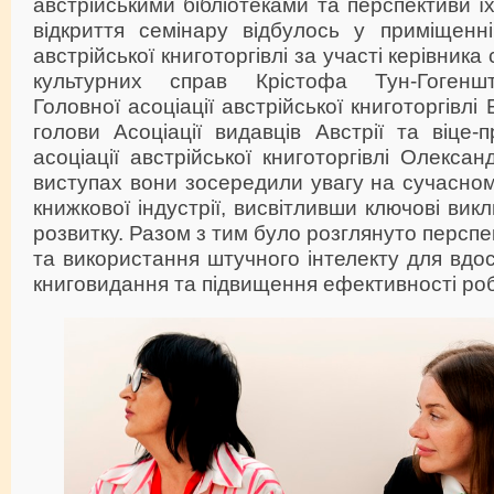
австрійськими бібліотеками та перспективи ї
відкриття семінару відбулось у приміщенні
австрійської книготоргівлі за участі керівника
культурних справ Крістофа Тун-Гогенш
Головної асоціації австрійської книготоргівлі
голови Асоціації видавців Австрії та віце-
асоціації австрійської книготоргівлі Олекса
виступах вони зосередили увагу на сучасному
книжкової індустрії, висвітливши ключові викл
розвитку. Разом з тим було розглянуто персп
та використання штучного інтелекту для вдо
книговидання та підвищення ефективності роб