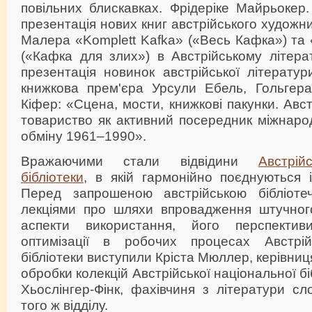
повільних блискавках. Фрідеріке Майрьокер.
презентація нових книг австрійського художни
Малера «Komplett Kafka» («Весь Кафка») та «
(«Кафка для злих») в Австрійському літера
презентація новинок австрійської літератури
книжкова прем'єра Урсули Ебель, Гольгера
Кіфер: «Сцена, мости, книжкові пакунки. Авс
товариство як активний посередник міжнаро
обміну 1961–1990».
Вражаючими стали відвідини
Австрій
бібліотеки
, в якій гармонійно поєднуються іс
Перед запрошеною австрійською бібліоте
лекціями про шляхи впровадження штучного 
аспекти використання, його перспекти
оптимізації в робочих процесах Австрійс
бібліотеки виступили Кріста Мюллер, керівниця
обробки колекцій Австрійської національної бі
Хьослінгер-Фінк, фахівчиня з літератури с
того ж відділу.