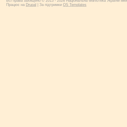
Всі права захищено © 2013 - 2026 Національна бібліотека України імен
Працює на
Drupal
| За підтримки
OS Templates