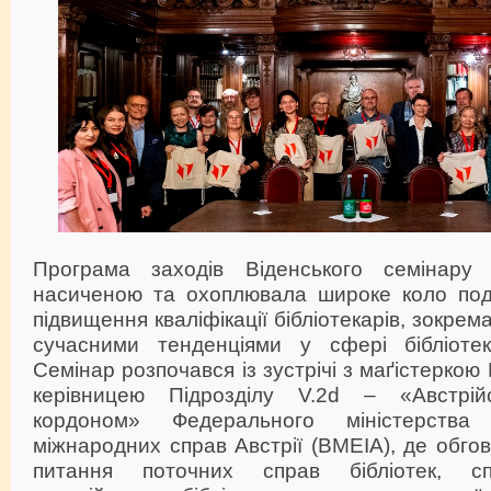
Програма заходів Віденського семінару
насиченою та охоплювала широке коло под
підвищення кваліфікації бібліотекарів, зокре
сучасними тенденціями у сфері бібліотек
Семінар розпочався із зустрічі з маґістеркою 
керівницею Підрозділу V.2d – «Австрійс
кордоном» Федерального міністерства
міжнародних справ Австрії (BMEIA), де обго
питання поточних справ бібліотек, сп