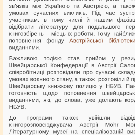
зв’язків між Україною та Австрією, а тако
умовах сучасних викликів. Під час зуст
учасникам, в тому числі й нашим фахівц
відібрати літературу для подальшого п
книгозбірень – місць їх роботи. Тому найбли
поповнення фонду
Австрійської бібліотек
виданнями.
Важливою подією став прийом у резид
Швейцарської Конфедерації в Австрії Сал
співробітниці розповідали про сучасні склад
умовах воєнного стану, а також розповіли й п
Швейцарську книжкову полицю у НБУВ. Пан
готовність щодо поповнення швейцарсь
виданнями, які, до слова, уже долають к
НБУВ.
До програми також увійшли відвід
книгорозповсюджувача Австрії Mohr Mo
Літературному музеї на спеціалізованій в