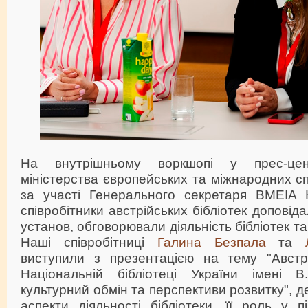
На внутрішньому воркшопі у прес-цен
міністерства європейських та міжнародних сп
за участі Генерального секретаря BMEIA 
співробітники австрійських бібліотек доповід
установ, обговорювали діяльність бібліотек т
Наші співробітниці
Галина Безпала
та
виступили з презентацією на тему "Австрі
Національній бібліотеці України імені В
культурний обмін та перспективи розвитку", д
аспекти діяльності бібліотеки, її роль у п