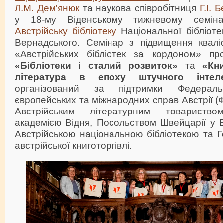
Л.М. Дем'янюк
та наукова співробітниця
Г.І. 
у 18-му Віденському тижневому семіна
Австрійську бібліотеку
Національної бібліотек
Вернадського. Семінар з підвищення кваліфі
«Австрійських бібліотек за кордоном» пр
«Бібліотеки і сталий розвиток»
та
«Кн
література в епоху штучного інтеле
організований за підтримки Федеральн
європейських та міжнародних справ Австрії (
Австрійським літературним товариство
академією Відня, Посольством Швейцарії у Ві
Австрійською національною бібліотекою та 
австрійської книготоргівлі.