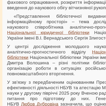
фахового опрацювання, розкриття інформаці
введення до наукового обігу вітчизняної руко
«Представлення бібліотечної видавни
інформаційному просторі» – тема досл
наукового співробітника аналітично-прог
Національної юридичної бібліотеки
Націон
України імені В.І. Вернадського Сергія Злигост
У центрі дослідження молодшого науков
аналітично-прогностичного відділу
Націо
бібліотеки
Національної бібліотеки України іме
Дмитра Волошина – різні політики бібліо
організацію роботи в ситуаціях російської
повномасштабного вторгнення.
У зв’язку з передбаченим оцінюванням Пре
ефективності діяльності НБУВ та атестацію Мі
науки у другому півріччі 2025 року Вченою р
питання про підготовку до них. Гене
НБУВ
Любов Дубровіна
зазначила, що оціню