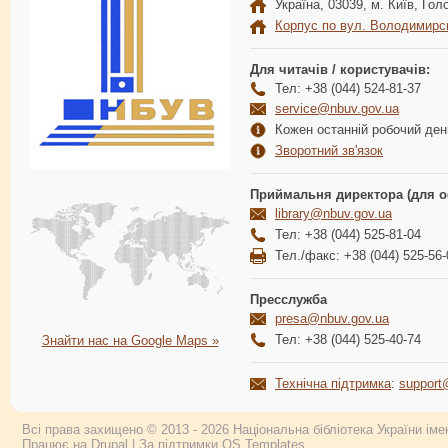
Україна, 03039, м. Київ, Голо
Корпус по вул. Володимирс
Для читачів / користувачів:
Тел: +38 (044) 524-81-37
service@nbuv.gov.ua
Кожен останній робочий день
Зворотний зв'язок
Приймальня директора (для о
library@nbuv.gov.ua
Тел: +38 (044) 525-81-04
Тел./факс: +38 (044) 525-56-
Пресслужба
presa@nbuv.gov.ua
Тел: +38 (044) 525-40-74
Знайти нас на Google Maps »
Технічна підтримка
:
support
Всі права захищено © 2013 - 2026 Національна бібліотека України імен
Працює на
Drupal
| За підтримки
OS Templates