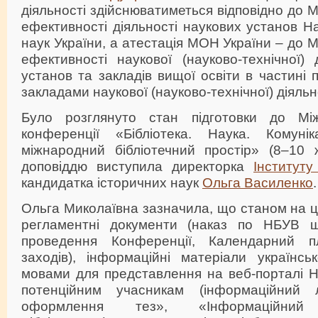
діяльності здійснюватиметься відповідно до 
ефективності діяльності наукових установ На
наук України, а атестація МОН України – до 
ефективності наукової (науково-технічної) 
установ та закладів вищої освіти в частині
закладами наукової (науково-технічної) діяльн
Було розглянуто стан підготовки до Між
конференції «Бібліотека. Наука. Комунік
міжнародний бібліотечний простір» (8–10 
доповіддю виступила директорка
Інституту
кандидатка історичних наук
Ольга Василенко
.
Ольга Миколаївна зазначила, що станом на ц
регламентні документи (наказ по НБУВ що
проведення Конференції, Календарний пл
заходів), інформаційні матеріали українсь
мовами для представлення на веб-порталі 
потенційним учасникам (інформаційний
оформлення тез», «Інформаційний 