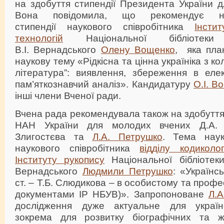
на здобуття стипендії Президента України 
Вона повідомила, що рекомендує н
стипендії наукового співробітника
Інсти
технологій
Національної бібліотеки
В.І. Вернадського
Олену Вощенко
, яка пла
наукову тему «Рідкісна та цінна україніка з ко
література”: виявлення, збереження в еле
пам’яткознавчий аналіз». Кандидатуру
О.І. В
інші члени Вченої ради.
Вчена рада рекомендувала також на здобуття 
НАН України для молодих вчених Д.А. 
Злигостєва та
Л.А. Петрушко
. Тема наук
наукового співробітника
відділу кодиколо
Інституту рукопису
Національної бібліотеки
Вернадського
Людмили Петрушко
: «Українс
ст. – Т.Б. Слюдикова – в особистому та профе
документами ІР НБУВ)». Запропоноване
Л.А
дослідження дуже актуальне для українсь
зокрема для розвитку біографічних та жі