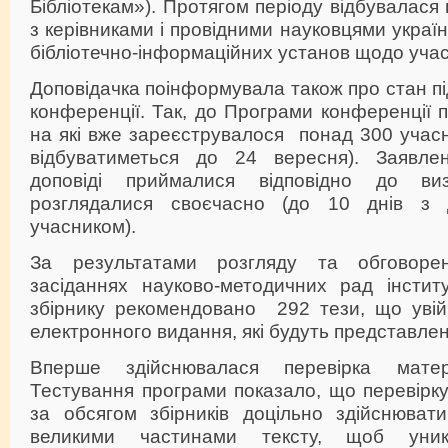
Бібліотекам»). Протягом періоду відбувалася 
з керівниками і провідними науковцями украї
бібліотечно-інформаційних установ щодо участ
Доповідачка поінформувала також про стан 
конференції. Так, до Програми конференції п
на які вже зареєструвалося понад 300 учасн
відбуватиметься до 24 вересня). Заявле
доповіді приймалися відповідно до ви
розглядалися своєчасно (до 10 днів з 
учасником).
За результатами розгляду та обговоре
засіданнях науково-методичних рад інститу
збірнику рекомендовано 292 тези, що увій
електронного видання, які будуть представлен
Вперше здійснювалася перевірка матер
Тестування програми показало, що перевірку
за обсягом збірників доцільно здійснюват
великими частинами тексту, щоб уник