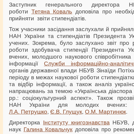
Заступник генерального директора 
роботи
Тетяна Коваль
доповіла про необхід
прийняти звіти стипендіатів.
Тож учасники засідання заслухали й прийняли
НАН України та стипендіатів Президента У
учених. Зокрема, було заслухано звіт про 
роботи здобувача стипендії Президента У
вчених, молодшого наукового співробітника 
інформації
Служби інформаційно-аналітич
органів державної влади НБУВ Зінаїди Потіхи
періоду в межах наукової роботи стипендіат
та відбір інформації, а також аналіз україн
напрацювань за темою «Українська діаспора
рр.: соціокультурний аспект». Також прозв
НАН України для молодих вчених
Л.А. Петрушко
,
Є.В. Глущук
,
О.М. Мартинюк
.
Директорка
Інституту книгознавства
НБУВ, д
наук
Галина Ковальчук
доповіла про рекоме