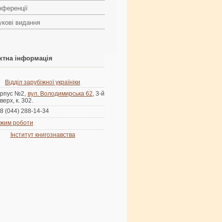
нференції
укові видання
ктна інформація
Відділ зарубіжної україніки
рпус №2,
вул. Володимирська 62
, 3-й
верх, к. 302.
8 (044) 288-14-34
жим роботи
Інститут книгознавства