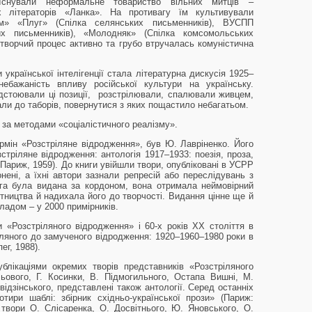
. Існували неформальне товариство вільних митців –
их літераторів «Ланка». На противагу їм культивували
зм» «Плуг» (Спілка селянських письменників), ВУСПП
их письменників), «Молодняк» (Спілка комсомольських
 творчий процес активно та грубо втручалась комуністична
української інтелігенції стала літературна дискусія 1925–
ебажаність впливу російської культури на українську.
відстоювали ці позиції, розстрілювали, спалювали живцем,
али до таборів, повернутися з яких пощастило небагатьом.
за методами «соціалістичного реалізму».
мін «Розстріляне відродження», був Ю. Лавріненко. Його
стріляне відродження: антологія 1917–1933: поезія, проза,
 Париж, 1959). До книги увійшли твори, опубліковані в УСРР
нені, а їхні автори зазнали репресій або переслідувань з
ига була видана за кордоном, вона отримала неймовірний
тництва й надихала його до творчості. Видання цінне ще й
ладом – у 2000 примірників.
 «Розстріляного відродження» і 60-х років ХХ століття в
іляного до замученого відродження: 1920–1960–1980 роки в
ег, 1988).
блікаціями окремих творів представників «Розстріляного
ового, Г. Косинки, В. Підмогильного, Остапа Вишні, М.
відзінського, представлені також антології. Серед останніх
тири шаблі: збірник східньо-української прози» (Париж:
 твори О. Слісаренка, О. Досвітнього, Ю. Яновського, О.