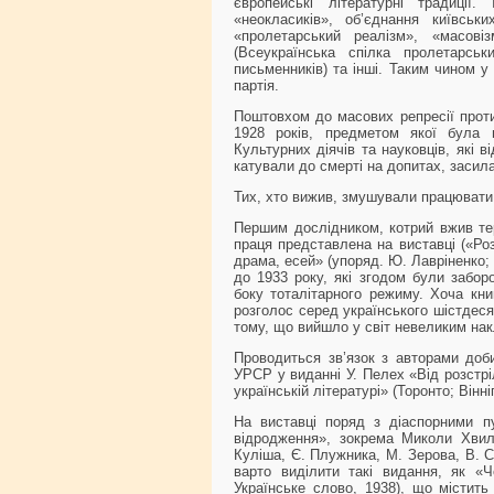
європейські літературні традиції
«неокласиків», об’єднання київськ
«пролетарський реалізм», «масові
(Всеукраїнська спілка пролетарськ
письменників) та інші. Таким чином у
партія.
Поштовхом до масових репресії проти 
1928 років, предметом якої була н
Культурних діячів та науковців, які 
катували до смерті на допитах, засил
Тих, хто вижив, змушували працювати 
Першим дослідником, котрий вжив тер
праця представлена на виставці («Роз
драма, есей» (упоряд. Ю. Лавріненко;
до 1933 року, які згодом були заборо
боку тоталітарного режиму. Хоча кн
розголос серед українського шістдеся
тому, що вийшло у світ невеликим нак
Проводиться зв’язок з авторами доби
УРСР у виданні У. Пелех «Від розстр
українській літературі» (Торонто; Вінніп
На виставці поряд з діаспорними пу
відродження», зокрема Миколи Хвиль
Куліша, Є. Плужника, М. Зерова, В. С
варто виділити такі видання, як «Чо
Українське слово, 1938), що містить