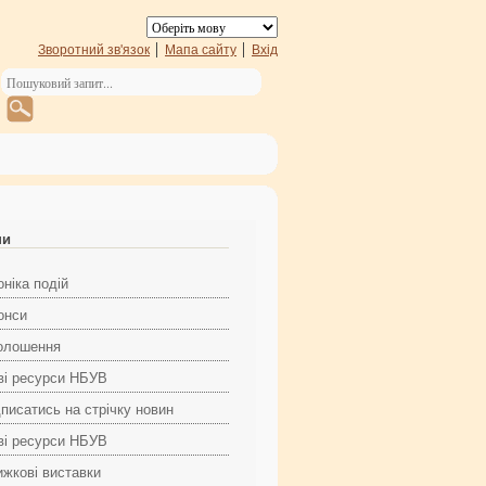
Зворотний зв'язок
Мапа сайту
Вхід
ни
ніка подій
онси
олошення
ві ресурси НБУВ
дписатись на стрічку новин
ві ресурси НБУВ
ижкові виставки