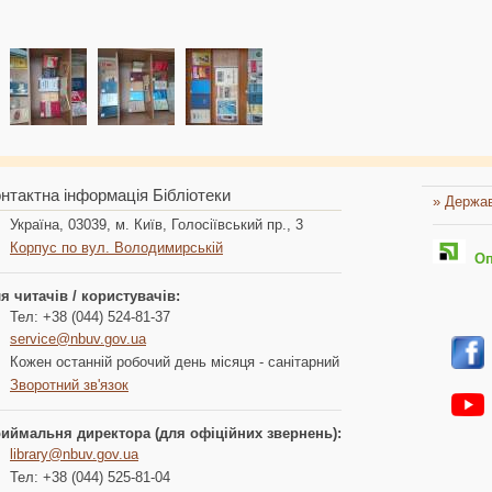
нтактна інформація Бібліотеки
» Держав
Україна, 03039, м. Київ, Голосіївський пр., 3
Корпус по вул. Володимирській
Опл
я читачів / користувачів:
Тел: +38 (044) 524-81-37
service@nbuv.gov.ua
Кожен останній робочий день місяця - санітарний
Зворотний зв'язок
иймальня директора (для офіційних звернень):
library@nbuv.gov.ua
Тел: +38 (044) 525-81-04