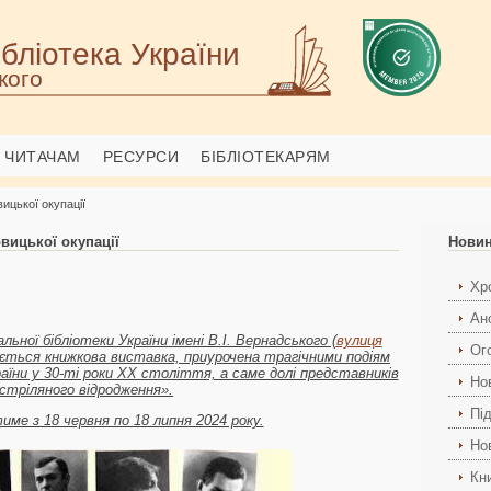
бліотека України
кого
ЧИТАЧАМ
РЕСУРСИ
БІБЛІОТЕКАРЯМ
вицької окупації
овицької окупації
Нови
Хро
Ан
льної бібліотеки України імені В.І. Вернадського (
вулиця
Ог
нується книжкова виставка, приурочена трагічними подіям
їни у 30-ті роки ХХ століття, а саме долі представників
Но
стріляного відродження».
Пі
ме з 18 червня по 18 липня 2024 року.
Но
Кн