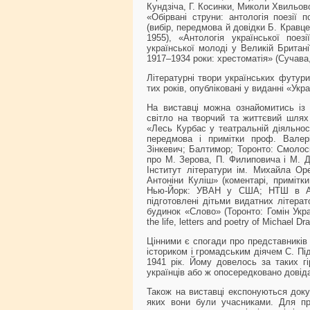
Кундзіча, Г. Косинки, Миколи Хвильов
«Обірвані струни: антологія поезії 
(вибір, передмова й довідки Б. Кравц
1955), «Антологія української пое
української молоді у Великій Британі
1917–1934 роки: хрестоматія» (Сучава
Літературні твори українських футурис
тих років, опубліковані у виданні «Укр
На виставці можна ознайомитись із
світло на творчий та життєвий шлях
«Лесь Курбас у театральній діяльност
передмова і примітки проф. Валері
Зінкевич; Балтимор; Торонто: Смолоск
про М. Зерова, П. Филиповича і М. Д
Інститут літератури ім. Михайла Ор
Антоніни Куліш» (коментарі, примітки
Нью-Йорк: УВАН у США; НТШ в Аме
підготовлені дітьми видатних літера
будинок «Слово» (Торонто: Гомін Укра
the life, letters and poetry of Michael 
Цінними є спогади про представників 
істориком і громадським діячем С. Пі
1941 рік. Йому довелось за таких г
українців або ж опосередковано дові
Також на виставці експонуються докум
яких вони були учасниками. Для при