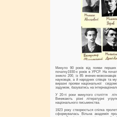
Минуло 90 років від появи перших 
початку1930-х років в УРСР. На почат
зникло 200, із 85 вчених-мовознавці
науковців, а й народних співців та м
виразні прояви національної свідомо
задумом, базуватись на інтернаціонал
У 20-ті роки минулого століття літ
Виникають різні літературні угру
національного письменства.
1923 року створюється спілка пролет
сформувалась Вільна академія прол