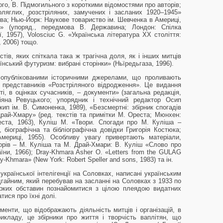
ого, В. Підмогильного з короткими відомостями про авторів;
поляглих, розстріляних, замучених і засланих 1920–1945»
ева; Нью-Йорк: Наукове товариство ім. Шевченка в Америці,
зії» (упоряд., передмова В. Державина; Лондон: Спілка
ї, 1957), Volosciuc G. «Українська література ХХ століття:
, 2006) тощо.
тів, яких спіткала така ж трагічна доля, як і інших митців
аїнський футуризм: вибрані сторінки» (Ньїредьгаза, 1996).
 опублікованими історичними джерелами, що проливають
 представників «Розстріляного відродження». Це видання
і, в оцінках сучасників, – документи» (загальна редакція,
яна Ревуцького; упорядник і технічний редактор Осип
ип ім. В. Симоненка, 1989), «Безсмертні: збірник спогадів
рай-Хмару» (ред. текстів та примітки М. Ореста; Мюнхен:
еста, 1963), Куліш М. «Твори. Спогади про М. Куліша –
, біографічна та бібліографічна довідки Григорія Костюка;
риці, 1955). Особливу увагу привертають матеріали,
торів – М. Куліша та М. Драй-Хмари: В. Куліш «Слово про
їни, 1966); Dray-Khmara Asher O. «Letters from the GULAG
Dray-Khmara» (New York: Robert Speller and sons, 1983) та ін.
української інтелігенції на Соловках, написані українським
дгайним, який перебував на засланні на Соловках з 1933 по
ірких обставин познайомитися з цілою плеядою видатних
датися про їхні долі.
енти, що відображають діяльність митців і організацій, в
кладу, це збірники про життя і творчість ваплітян, що