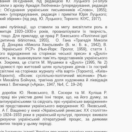
ування об’єднання, під редакцією Ю. Луцького («Голубі
ріяли з архіву Аркадія Любченка» (упорядкування, редакція
: Об’єднання українських письменників «Слово», 1955);
ник» (упорядкування, редакція і примітки Юрія Луцького;
ий збірник» (під ред. Ю. Луцького; Торонто: КІУС, 1977).
авчі публікації, що ставили за мету висвітлити роль в
итців 1920–1930-х років, проаналізувати їх творчість,
 тощо. Для прикладу, це праці Р. Бжеського «Політичні ідеї
ритична бібліотека, 1955), О. Гана «Трагедія Миколи
, Д. Донцова «Микола Хвильовий» (Б. м.: Б. в., 1942), В.
і Української РСР» (Нью-Йорк: Пролог, 1959), стаття І.
ого відродження на сторінках чеської преси» в «Дуклі»
люють, як вшановували пам`ять представників українського
м. Зокрема, це стаття М. Мушинки в «Дуклі» (1995, № 2)
ідомості про життєвий шлях культурних діячів і їх гострий
світлені на сторінках журналу «На варті» (Торонто), «Київ»
Торонто), «Вісник: суспільно-політичний місячник» (Нью-
ки Михайла Бойчука, трагічна доля художника й ліквідація
ника І. Вигнанця («Арка», 1947, №4, С. 19–24)
ий доробок Ю. Яновського, В. Сосюри та М. Куліша Р.
раці він умістив деякі їхні твори, що, на його думку, за
антиукраїнськими та свідчать про «українське виродження»
ві представники українського виродження: Ю. Яновський,
. А Г. Ващенко у книзі «Український ренесанс ХХ століття»
ро 1924–1933 роки в українській культурі, пропонує вживати
еризуючи український літературний процес, за деякими
итих творів у цьому періоді.
ів Інституту історії України про жертв сталінського режиму