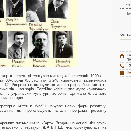
Ко
На
Конта
Ко
по
+3
Ре
жертв серед літературно-мистецької генерації 1920-х –
ку 30-х років ХХ століття з 240 українських письменників
в – 62. Репресії не оминули не лише професійних митців і
узикантів – кобзарів. Партійне керівництво дуже хвилювали
сті в українській культурі тих років, що мала б, за його
ьних засадах.
ературне життя в Україні набуває нових форм розвитку.
повання, які проголошують власні програми розвитку
арських письменників «Гарт». Згодом на основі цієї групи
етарської літератури (ВАПЛІТЕ), яка орієнтувалась на