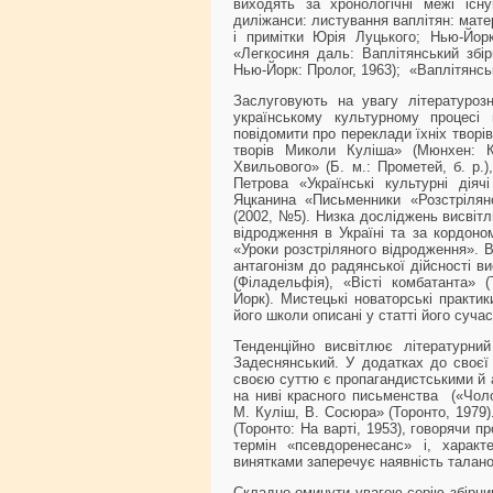
виходять за хронологічні межі існ
диліжанси: листування ваплітян: мате
і примітки Юрія Луцького; Нью-Йорк
«Легкосиня даль: Ваплітянський збір
Нью-Йорк: Пролог, 1963); «Ваплітянськ
Заслуговують на увагу літературозн
українському культурному процесі м
повідомити про переклади їхніх творів
творів Миколи Куліша» (Мюнхен: К
Хвильового» (Б. м.: Прометей, б. р.)
Петрова «Українські культурні діяч
Яцканина «Письменники «Розстрілян
(2002, №5). Низка досліджень висвіт
відродження в Україні та за кордоно
«Уроки розстріляного відродження». В
антагонізм до радянської дійсності ви
(Філадельфія), «Вісті комбатанта» (
Йорк). Мистецькі новаторські практи
його школи описані у статті його сучас
Тенденційно висвітлює літературн
Задеснянський. У додатках до своєї п
своєю суттю є пропагандистськими й 
на ниві красного письменства («Чоло
М. Куліш, В. Сосюра» (Торонто, 1979)
(Торонто: На варті, 1953), говорячи п
термін «псевдоренесанс» і, характ
винятками заперечує наявність таланов
Складно оминути увагою серію збірник