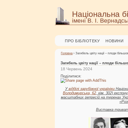
Національна бі
імені В. І. Вернадсь
ПРО БІБЛІОТЕКУ
НОВИНИ
Головна
› Загибель цвіту нації – плоди більшо
Загибель цвіту нації – плоди більш
18 Червень 2024
Поділитися:
У
відділі зарубіжної україніки
Націона
Володимирська, 62
, кім. 302) експо
масштабних репресій на теренах Укра
«Роз
Виставка тривати