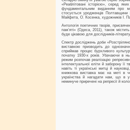
«Реаблітовані історією», серед як
фундаментальним виданням про мас
стосується уродженців Полтавщини і 
Майфета, О. Косенка, художників І. П
Антологія поетичних творів, присвяче
пам’яті» (Одеса, 2011), також містить
буде цікавою для дослідників-літ
Спектр досліджень доби «Розстріляно
виставкою призводить до однозначн
сприймав процес бурхливого культурн
початку 1930-х років. Убачаючи в нь
режим розпочав реалізацію репресивно
інтелектуальної еліти й заборону її 
навіть ті українські митці й науков
книжкова виставка має на меті в ч
українства й нагадати нам, що в ум
неминуче приречені на репресії й коло