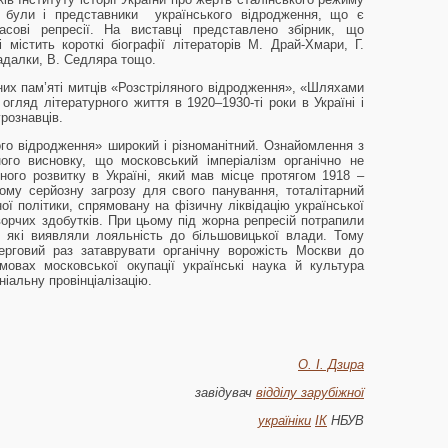
их були і представники українського відродження, що є
ові репресії. На виставці представлено збірник, що
містить короткі біографії літераторів М. Драй-Хмари, Г.
адалки, В. Седляра тощо.
них пам’яті митців «Розстріляного відродження», «Шляхами
 огляд літературного життя в 1920–1930-ті роки в Україні і
ературознавців.
го відродження» широкий і різноманітний. Ознайомлення з
ого висновку, що московський імперіалізм органічно не
ого розвитку в Україні, який мав місце протягом 1918 –
ому серйозну загрозу для свого панування, тоталітарний
ї політики, спрямовану на фізичну ліквідацію української
творчих здобутків. При цьому під жорна репресій потрапили
ці, які виявляли лояльність до більшовицької влади. Тому
ерговий раз затаврувати органічну ворожість Москви до
овах московської окупації українські наука й культура
ніальну провінціалізацію.
О. І. Дзира
завідувач
відділу зарубіжної
україніки
ІК
НБУВ