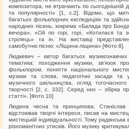
композитора, не втрачають по сьогоднішній д
та популярності» [1, с.2]. Відомо, що ми
багатьох фольклорних експедиціях та здійсн
народних пісень, зокрема «Балада про Бондарі
вечора», «Ой по горі, горі, «Котилася та з
стрілець» та ін. На виставці представле
самобутню пісню: «Ліщина-ліщина» [Фото 8].
Людкевич – автор багатьох музикознавчих
тематика: походження музики, зв’язок пр
фольклором, поняття національного мистец
музики та слова, педагогічні засади та у
музичного шкільництва, огляд тогочасного
творчості [2, с. 332]. Серед них – збірка п
статті». [Фото 10]
Людина чесна та принципова, Станіслав
відстоював творчі інтереси, писав на мистець
мистецькій індивідуальності. Тому радянська
різноманітних утисків. Його музику критикува