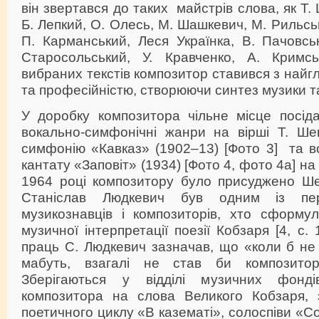
він звертався до таких майстрів слова, як Т. 
Б. Лепкий, О. Олесь, М. Шашкевич, М. Рильсь
П. Карманський, Леся Українка, В. Пачовськ
Старосольський, У. Кравченко, А. Кримс
вибраних текстів композитор ставився з най
та професійністю, створюючи синтез музики та
У доробку композитора чільне місце посід
вокально-симфонічні жанри на вірші Т. Шев
симфонію «Кавказ» (1902–13) [Фото 3] та в
кантату «Заповіт» (1934) [Фото 4, фото 4а] на
1964 році композитору було присуджено Шев
Станіслав Людкевич був одним із пе
музикознавців і композиторів, хто сформ
музичної інтерпретації поезії Кобзаря [4, с. 
праць С. Людкевич зазначав, що «коли б не 
мабуть, взагалі не став би композито
Зберігаються у відділі музичних фонд
композитора на слова Великого Кобзаря, 
поетичного циклу «В казематі», солоспіви «С