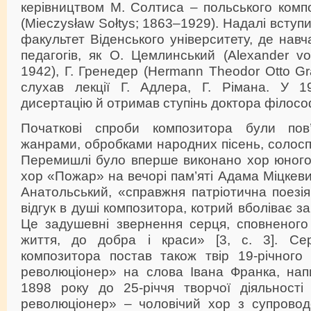
керівництвом М. Солтиса – польського комп
(Mieczysław Sołtys; 1863–1929). Надалі вступ
факультет Віденського університету, де навч
педагогів, як О. Цемлинський (Alexander v
1942), Г. Гренедер (Hermann Theodor Otto Gr
слухав лекції Г. Адлера, Г. Рімана. У 1
дисертацію й отримав ступінь доктора філософі
Початкові спроби композитора були пов
жанрами, обробками народних пісень, солоспі
Перемишлі було вперше виконано хор юного
хор «Пожар» на вечорі пам’яті Адама Міцкеви
Анатольський, «справжня патріотична поезі
відгук в душі композитора, котрий вболіває з
Це задушевні звернення серця, сповненого
життя, до добра і краси» [3, с. 3]. Се
композитора постав також твір 19-річного
революціонер» на слова Івана Франка, нап
1898 року до 25-річчя творчої діяльності
революціонер» – чоловічий хор з супрово