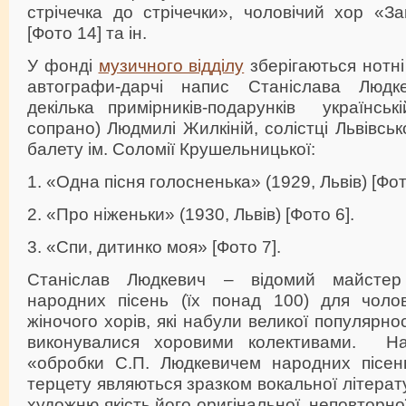
стрічечка до стрічечки», чоловічий хор «З
[Фото 14] та ін.
У фонді
музичного відділу
зберігаються нотн
автографи-дарчі напис Станіслава Люд
декілька примірників-подарунків українські
сопрано) Людмилі Жилкіній, солістці Львівсь
балету ім. Соломії Крушельницької:
1. «Одна пісня голосненька» (1929, Львів) [Фот
2. «Про ніженьки» (1930, Львів) [Фото 6].
3. «Спи, дитинко моя» [Фото 7].
Станіслав Людкевич – відомий майстер
народних пісень (їх понад 100) для чолов
жіночого хорів, які набули великої популярнос
виконувалися хоровими колективами. Н
«обробки С.П. Людкевичем народних пісен
терцету являються зразком вокальної літерат
художню якість його оригінальної, неповторної