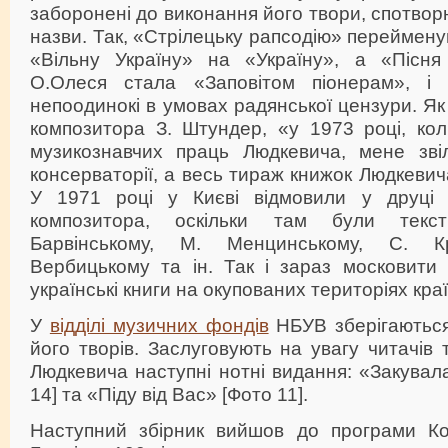
заборонені до виконання його твори, спотвор
назви. Так, «Стрілецьку рапсодію» переймену
«Вільну Україну» на «Україну», а «Пісня
О.Олеся стала «Заповітом піонерам», і 
непоодинокі в умовах радянської цензури. Я
композитора З. Штундер, «у 1973 році, кол
музикознавчих праць Людкевича, мене зві
консерваторії, а весь тираж книжок Людкевича
У 1971 році у Києві відмовили у друці
композитора, оскільки там були текст
Барвінському, М. Менцинському, С. Кр
Вербицькому та ін. Так і зараз московити
українські книги на окупованих територіях краї
У
відділі музичних фондів
НБУВ зберігаються
його творів. Заслуговують на увагу читачів 
Людкевича наступні нотні видання: «Закувал
14] та «Піду від Вас» [Фото 11].
Наступний збірник вийшов до програми Ко