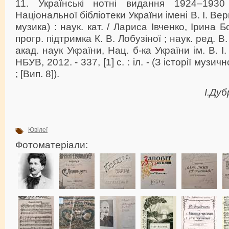
11. Українські нотні видання 1924–1930
Національної бібліотеки України імені В. І. В
музика) : наук. кат. / Лариса Івченко, Ірина 
прогр. підтримка К. В. Лобузіної ; наук. ред. В
акад. наук України, Нац. б-ка України ім. В. І.
НБУВ, 2012. - 337, [1] с. : іл. - (З історії муз
; [Вип. 8]).
І.Дуб
Ювілеї
Фотоматеріали: