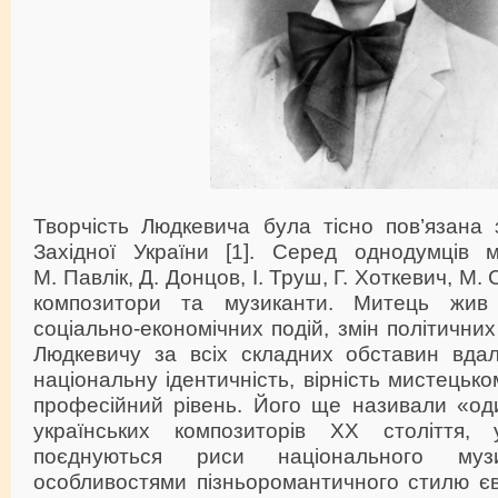
Творчість Людкевича була тісно пов’язана
Західної України [1]. Серед однодумців 
М. Павлік, Д. Донцов, І. Труш, Г. Хоткевич, М.
композитори та музиканти. Митець жив
соціально-економічних подій, змін політични
Людкевичу за всіх складних обставин вда
національну ідентичність, вірність мистецьк
професійний рівень. Його ще називали «од
українських композиторів ХХ століття, 
поєднуються риси національного му
особливостями пізньоромантичного стилю єв