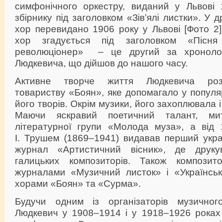
симфонічного оркестру, виданий у Львові
збірнику під заголовком «Зів’ялі листки». У д
хор перевидано 1906 року у Львові [Фото 2].
хор згадується під заголовком «Пісня
революціонер» – це другий за хронолог
Людкевича, що дійшов до нашого часу.
Активне творче життя Людкевича роз
товариству «Боян», яке допомагало у популяр
його творів. Окрім музики, його захоплювала і
Маючи яскравий поетичний талант, м
літературної групи «Молода муза», а від
І. Трушем (1869–1941) видавав перший укра
журнал «Артистичний вісник», де друку
галицьких композиторів. Також композит
журналами «Музичний листок» і «Українськ
хорами «Боян» та «Сурма».
Будучи одним із організаторів музичног
Людкевич у 1908–1914 і у 1918–1926 роках