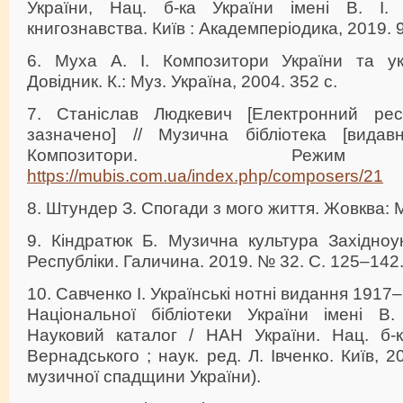
України, Нац. б‑ка України імені В. І. 
книгознавства. Київ : Академперіодика, 2019. 99
6. Муха А. І. Композитори України та укр
Довідник. К.: Муз. Україна, 2004. 352 с.
7. Станіслав Людкевич [Електронний рес
зазначено] // Музична бібліотека [видав
Композитори. Режим
https://mubis.com.ua/index.php/composers/21
8. Штундер З. Спогади з мого життя. Жовква: М
9. Кіндратюк Б. Музична культура Західноу
Республіки. Галичина. 2019. № 32. С. 125–142
10. Савченко І. Українські нотні видання 1917
Національної бібліотеки України імені В.
Науковий каталог / НАН України. Нац. б-ка
Вернадського ; наук. ред. Л. Івченко. Київ, 20
музичної спадщини України).