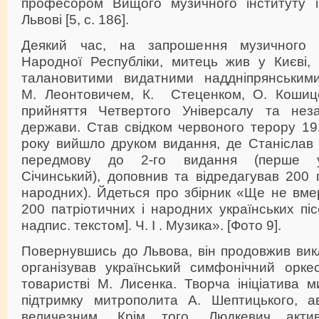
професором Вищого музичного інституту і
Львові [5, с. 186].
Деякий час, на запрошення музичного ві
Народної Республіки, митець жив у Києві,
талановитими видатними наддніпрянським
М. Леонтовичем, К. Стеценком, О. Кошице
прийняття Четвертого Універсалу та неза
держави. Став свідком червоного терору 19
року вийшло друком видання, де Станіслав
передмову до 2-го видання (перше у
Січинський), доповнив та відредагував 200 п
народних). Йдеться про збірник «Ще не вмер
200 патріотичних і народних українських пі
надпис. текстом]. Ч. І . Музика». [Фото 9].
Повернувшись до Львова, він продовжив викл
організував український симфонічний орк
товаристві М. Лисенка. Творча ініціатива 
підтримку митрополита А. Шептицького, а
величезним. Крім того, Людкевич акти