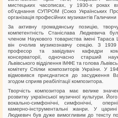
мистецьких часописах, у 1930-х роках в
об’єднання СУПРОМ (Союз Українських Пр
організація професійних музикантів Галичини 
За активну громадянську позицію, творчу
компетентність Станіслава Людкевича бу
членом Наукового товариства імені Тараса 
він очолив музикознавчу секцію. З 193
професор та завідувач кафедри компо
консерваторії, одночасно старший наук
Львівського відділення ІМФЕ та голова Львівсь
комітету Спілки композиторів України. У 19
відмовився приєднатися до засудження Ва
згодом сприяв реабілітації композитора.
Творчість композитора має велике значен
розвитку української музичної культури. Йо
вокально-симфонічні, симфонічні, оперн
камерно-інструментальні жанри. У царині
Людкевич був дуже вимогливим до тексту по