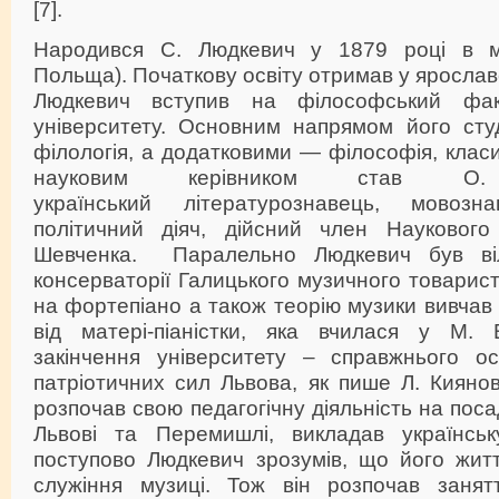
[7].
Народився С. Людкевич у 1879 році в мі
Польща). Початкову освіту отримав у ярославсь
Людкевич вступив на філософський факу
університету. Основним напрямом його студ
філологія, а додатковими — філософія, класи
науковим керівником став 
український літературознавець, мовозна
політичний діяч, дійсний член Наукового
Шевченка. Паралельно Людкевич був ві
консерваторії Галицького музичного товарист
на фортепіано а також теорію музики вивчав 
від матері-піаністки, яка вчилася у М. 
закінчення університету – справжнього ос
патріотичних сил Львова, як пише Л. Кияновс
розпочав свою педагогічну діяльність на посад
Львові та Перемишлі, викладав українськ
поступово Людкевич зрозумів, що його жит
служіння музиці. Тож він розпочав занят