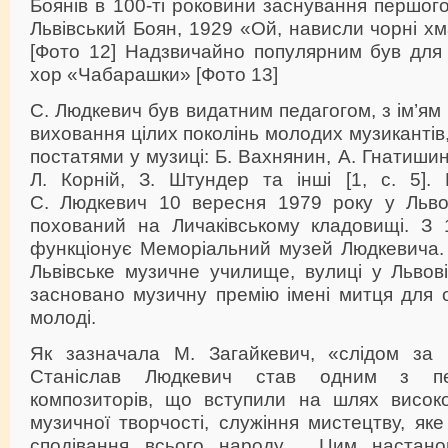
Боянів в 100-ті роковини заснування першог
Львівський Боян, 1929 «Ой, нависли чорні хм
[Фото 12] Надзвичайно популярним був для
хор «Чабарашки» [Фото 13]
С. Людкевич був видатним педагогом, з ім’ям
виховання цілих поколінь молодих музикантів
постатями у музиці: Б. Вахнянин, А. Гнатишин,
Л. Корній, З. Штундер та інші [1, с. 5]. 
С. Людкевич 10 вересня 1979 року у Львові
похований на Личаківському кладовищі. З 
функціонує Меморіальний музей Людкевича. 
Львівське музичне училище, вулиці у Львов
засновано музичну премію імені митця для 
молоді.
Як зазначала М. Загайкевич, «слідом за
Станіслав Людкевич став одним з пе
композиторів, що вступили на шлях високої
музичної творчості, служіння мистецтву, як
сподівання всього народу… Цим настано