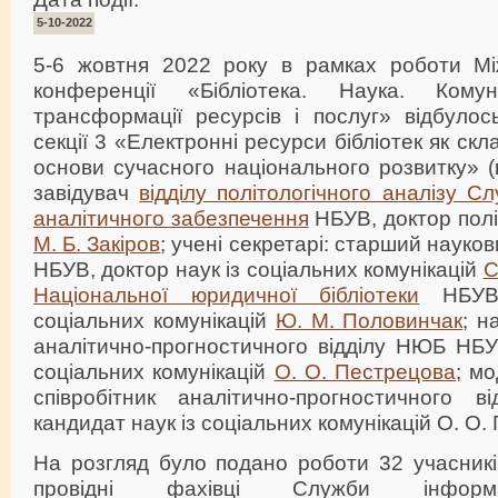
5-10-2022
5-6 жовтня 2022 року в рамках роботи Мі
конференції «Бібліотека. Наука. Комунік
трансформації ресурсів і послуг» відбулос
секції 3 «Електронні ресурси бібліотек як ск
основи сучасного національного розвитку» (
завідувач
відділу політологічного аналізу С
аналітичного забезпечення
НБУВ, доктор полі
М. Б. Закіров
; учені секретарі: старший науков
НБУВ, доктор наук із соціальних комунікацій
С
Національної юридичної бібліотеки
НБУВ,
соціальних комунікацій
Ю. М. Половинчак
; н
аналітично-прогностичного відділу НЮБ НБУ
соціальних комунікацій
О. О. Пестрецова
; м
співробітник аналітично-прогностичного 
кандидат наук із соціальних комунікацій О. О.
На розгляд було подано роботи 32 учасників
провідні фахівці Служби інформацій