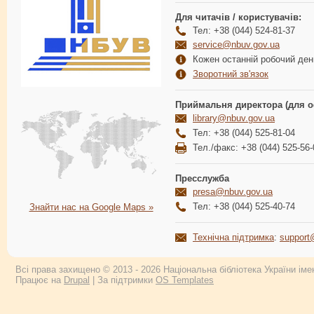
Для читачів / користувачів:
Тел: +38 (044) 524-81-37
service@nbuv.gov.ua
Кожен останній робочий день
Зворотний зв'язок
Приймальня директора (для о
library@nbuv.gov.ua
Тел: +38 (044) 525-81-04
Тел./факс: +38 (044) 525-56-
Пресслужба
presa@nbuv.gov.ua
Тел: +38 (044) 525-40-74
Знайти нас на Google Maps »
Технічна підтримка
:
support
Всі права захищено © 2013 - 2026 Національна бібліотека України імен
Працює на
Drupal
| За підтримки
OS Templates