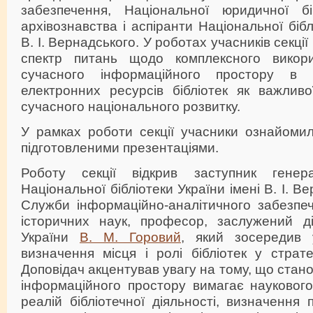
забезпечення, Національної юридичної біб
архівознавства і аспіранти Національної бібл
В. І. Вернадського. У роботах учасників секці
спектр питань щодо комплексного викори
сучасного інформаційного простору в к
електронних ресурсів бібліотек як важливо
сучасного національного розвитку.
У рамках роботи секції учасники ознайомил
підготовленими презентаціями.
Роботу секції відкрив заступник генер
Національної бібліотеки України імені В. І. В
Служби інформаційно-аналітичного забезпе
історичних наук, професор, заслужений ді
України
В. М. Горовий
, який зосередив 
визначення місця і ролі бібліотек у стратег
Доповідач акцентував увагу на тому, що стан
інформаційного простору вимагає науковог
реалій бібліотечної діяльності, визначення