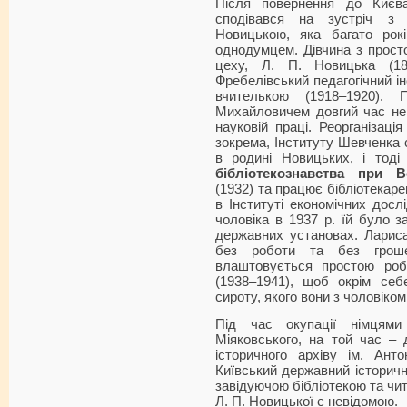
Після повернення до Киє
сподівався на зустріч з
Новицькою, яка багато рок
однодумцем. Дівчина з прост
цеху, Л. П. Новицька (18
Фребелівський педагогічний ін
вчителькою (1918–1920).
Михайловичем довгий час не
науковій праці. Реорганізація
зокрема, Інституту Шевченка 
в родині Новицьких, і тод
бібліотекознавства при В
(1932) та працює бібліотекаре
в Інституті економічних досл
чоловіка в 1937 р. їй було 
державних установах. Ларис
без роботи та без гроше
влаштовується простою роб
(1938–1941), щоб окрім себ
сироту, якого вони з чоловіко
Під час окупації німцям
Міяковського, на той час – 
історичного архіву ім. Ант
Київський державний історичн
завідуючою бібліотекою та чи
Л. П. Новицької є невідомою.