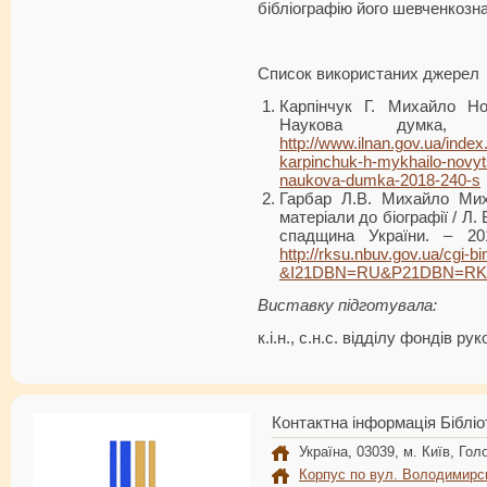
бібліографію його шевченкозн
Список використаних джерел
Карпінчук Г. Михайло Но
Наукова думк
http://www.ilnan.gov.ua/index.
karpinchuk-h-mykhailo-novy
naukova-dumka-2018-240-s
Гарбар Л.В. Михайло Мих
матеріали до біографії / Л.
спадщина України. – 20
http://rksu.nbuv.gov.ua/cgi-bi
&I21DBN=RU&P21DBN=RK
Виставку підготувала:
к.і.н., с.н.с. відділу фондів 
Контактна інформація Бібліо
Україна, 03039, м. Київ, Голо
Корпус по вул. Володимирс