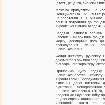
(статті, рецензії, виписки з п
Можемо припустити, що час
Новицького (за 1920–1930-ті 
на зберігання В. В. Міяковсь
вони й потрапили до фондів
Української Вільної Академії 
Завдяки наявності великих
наповненням архівних фондів 
Йорку, дослідники його ді
опановування різних ас
шевченкознавця.
Фонди Інституту рукопису Н
документів з архівної спадщин
біографічного характеру, авто
Приносимо щиру подяку на
шевченкознавства Інституту 
України Галині Володимирівні
екпозиції даної виставки 
підготовки її монографічног
– шевченкознавець» (2018),
введено до наукового обігу арх
слідчої справи колишнього в’
хронологію життя та нау