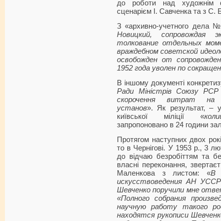
до роботи над художнім 
сценарієм І. Савченка та з С. 
З «архивно-учетного дела №
Новицкий, сопровождая 
толкование отдельных мом
враждебном советской идеол
освобожден от сопровожден
1952 года уволен по сокращ
В іншому документі конкретиз
Ради Міністрів Союзу РСР
скорочення витрат на у
установ
». Як результат, – 
київської міліції «
кол
запропоновано в 24 години за
Протягом наступних двох рокі
то в Чернігові. У 1953 р., 3 
до відчаю безробіттям та бе
власні переконання, звертає
Маленкова з листом: «
В 
искусствоведения АН УССР 
Шевченко поручили мне отв
«Полного собрания произве
научную работу такого ро
находятся рукописи Шевченк