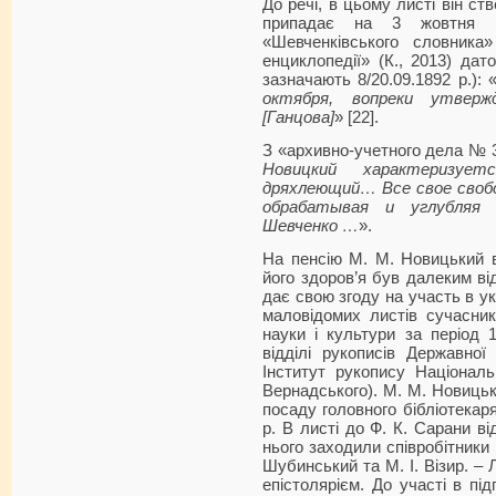
До речі, в цьому листі він с
припадає на 3 жовтня (
«Шевченківського словника»
енциклопедії» (К., 2013) да
зазначають 8/20.09.1892 р.): 
октября, вопреки утверж
[Ганцова]
» [22].
З «архивно-учетного дела № 3
Новицкий характеризует
дряхлеющий… Все свое свобо
обрабатывая и углубляя
Шевченко …
».
На пенсію М. М. Новицький 
його здоров’я був далеким від
дає свою згоду на участь в ук
маловідомих листів сучасникі
науки і культури за період 
відділі рукописів Державної
Інститут рукопису Національн
Вернадського). М. М. Новиць
посаду головного бібліотекаря
р. В листі до Ф. К. Сарани ві
нього заходили співробітники в
Шубинський та М. І. Візир. – Л
епістолярієм. До участі в під