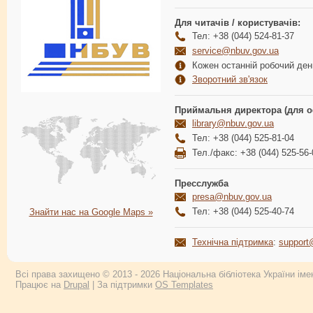
Для читачів / користувачів:
Тел: +38 (044) 524-81-37
service@nbuv.gov.ua
Кожен останній робочий день
Зворотний зв'язок
Приймальня директора (для о
library@nbuv.gov.ua
Тел: +38 (044) 525-81-04
Тел./факс: +38 (044) 525-56-
Пресслужба
presa@nbuv.gov.ua
Тел: +38 (044) 525-40-74
Знайти нас на Google Maps »
Технічна підтримка
:
support
Всі права захищено © 2013 - 2026 Національна бібліотека України імен
Працює на
Drupal
| За підтримки
OS Templates