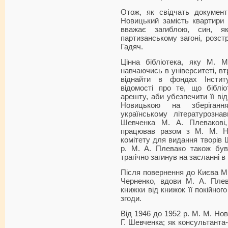
Отож, як свідчать докумен
Новицький замість квартири 
вважає загиблою, син, 
партизанському загоні, розст
Гадяч.
Цінна бібліотека, яку М. 
навчаючись в університеті, вт
віднайти в фондах Інстит
відомості про те, що біблі
арешту, аби убезпечити її від
Новицькою на зберіганн
українському літературозна
Шевченка М. А. Плевакові,
працював разом з М. М. Но
комітету для видання творів 
р. М. А. Плевако також був 
трагічно загинув на засланні в
Після повернення до Києва М.
Черненко, вдови М. А. Плев
книжки від книжок її покійног
згоди.
Від 1946 до 1952 р. М. М. Но
Г. Шевченка; як консультант