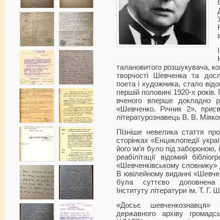
талановитого розшукувача, ком
творчості Шевченка та досл
поета і художника, стало від
першій половині 1920-х років.
вченого вперше докладно р
«Шевченко. Річник 2», прис
літературознавець В. В. Міяко
Пізніше невелика стаття пр
сторінках «Енциклопедії украї
його ім’я було під забороною, 
реабілітації відомий бібліо
«Шевченківському словнику» д
В ювілейному виданні «Шевчен
була суттєво доповнена 
Інституту літератури ім. Т. Г.
«Досьє шевченкознавця» 
державного архіву громадс