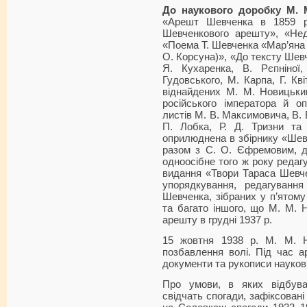
До наукового доробку М. 
«Арешт Шевченка в 1859 р.
Шевченкового арешту», «Нед
«Поема Т. Шевченка «Мар’яна 
О. Корсуна)», «До тексту Шевч
Я. Кухаренка, В. Рєпніної
Гудовського, М. Карпа, Г. Кв
віднайдених М. М. Новицьким 
російського імператора й оп
листів М. В. Максимовича, В. В
П. Лобка, Р. Д. Тризни та
оприлюднена в збірнику «Шевч
разом з С. О. Єфремовим, д
одноосібне того ж року редаг
видання «Твори Тараса Шевчен
упорядкування, редагуванн
Шевченка, зібраних у п’ятому 
та багато іншого, що М. М. 
арешту в грудні 1937 р.
15 жовтня 1938 р. М. М. Н
позбавлення волі. Під час а
документи та рукописи науков
Про умови, в яких відбув
свідчать спогади, зафіксовані 