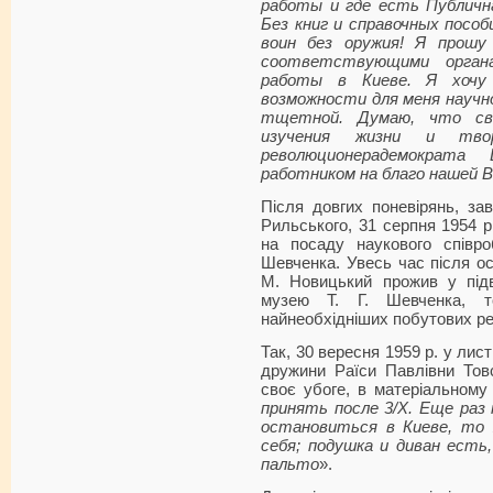
работы и где есть Публичн
Без книг и справочных посо
воин без оружия! Я прошу
соответствующими орган
работы в Киеве. Я хочу
возможности для меня науч
тщетной. Думаю, что св
изучения жизни и твор
революционерадемократа
работником на благо нашей 
Після довгих поневірянь, за
Рильського, 31 серпня 1954 р
на посаду наукового співро
Шевченка. Увесь час після о
М. Новицький прожив у під
музею Т. Г. Шевченка, 
найнеобхідніших побутових ре
Так, 30 вересня 1959 р. у лист
дружини Раїси Павлівни Товс
своє убоге, в матеріальному
принять после 3/Х. Еще раз
остановиться в Киеве, то 
себя; подушка и диван есть
пальто
».