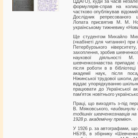
ЦДАГО), куди за часів незале
формулярів-справ на колиш
частково опублікував відомий у
Дослідник репресованого 
Лопата присвятив М. М. Но
українському тижневику «Нов
Ще студентом Михайло Миха
(«кабінеті для читання») при 
Петербурзького ніверситету
захоплення, зробив шевченкоз
наукової діяльності М
шевченкознавства припадає н
після роботи в в бібліотеці 
академії наук, після пос
Ніжинської трудової школи, де 
віддає упорядкуванню шкільної
працювати до Української ак
пам’яток новітнього українськ
Праці, що виходять з-під пер
В. Міяковського, «
видвинули 
тодішніх шевченкознавців на 
1928 р. академічну премію
».
У 1926 р. за автографами, що 
НБУВ, в збірнику «Шевченк