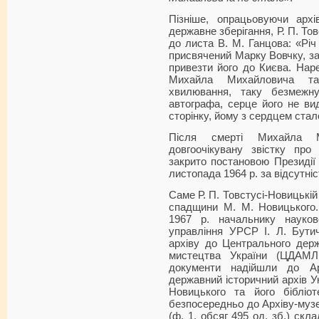
Пізніше, опрацьовуючи арх
державне зберігання, Р. П. Т
до листа В. М. Ганцова: «Річ
присвячений Марку Вовчку, за
привезти його до Києва. Наре
Михайла Михайловича та
хвилювання, таку безмежну
автографа, серце його не ви
сторінку, йому з сердцем стал
Після смерті Михайла М
довгоочікувану звістку про
закрито постановою Президії 
листопада 1964 р. за відсутні
Саме Р. П. Товстусі-Новицькі
спадщини М. М. Новицького.
1967 р. начальнику науково
управління УРСР І. Л. Бути
архіву до Центрального держ
мистецтва України (ЦДАМЛ
документи надійшли до Ар
державний історичний архів Ук
Новицького та його бібліо
безпосередньо до Архіву-музе
(ф. 1, обсяг 495 од. зб.) скл