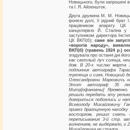
Новицького, були запрошені в
та І. Я. Айзеншток.
Друга дружина М. М. Новицьк
іронією долі, її рідний брат 
працівником апарату ЦК 
канцелярією Й. Сталіна у 
заступником директора Інсти
ЦК ВКП(б);
саме він запус
«ворогів народу», виявля
ВКП(б) (травень 1924 р.) ос
згадувала про останні дні його
как светлый луч солнца, не
дом. В 20-х числах марта 
подлинник автографа Тарас
трепеща и сияя, Новицкий де
Олександровни Марковичъ н
Этот автограф 35 лет
Митр[офановны] Яременко
решили передать эту релик
довериться побоялись и нап
Всеволоду Михайловичу Ган
привез драгоценную находку
восторгом, решил снять 
переписывания 3-й стр. ав
волнением, не выдержало, и 2
Михайловича не стало
».