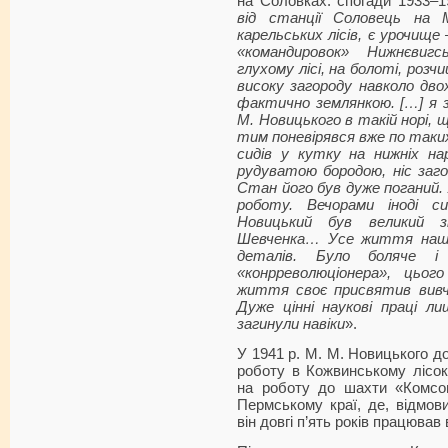
на Соловках: спогади 1933–1
від станції Соловець на М
карельських лісів, є урочище
«командировок» Нижнєвигс
глухому лісі, на болоті, розч
високу загороду навколо двох
фактично землянкою. […] я 
М. Новицького в такій норі, щ
тим поневірявся вже по таки
сидів у кутку на нижніх на
рудуватою бородою, ніс заго
Стан його був дуже поганий.
роботу. Вечорами іноді с
Новицький був великий 
Шевченка… Усе життя нашог
деталів. Було боляче і
«конрреволюціонера», цьог
життя своє присвятив вив
Дуже цінні наукові праці ли
загинули навіки
».
У 1941 р. М. М. Новицького до
роботу в Кожвинському лісоко
на роботу до шахти «Комсо
Пермському краї, де, відмов
він довгі п’ять років працював