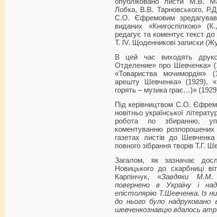
опубліковано листи М.В. Ма
Лобка, В.В. Тарновського, Р.Д
С.О. Єфремовим зредагував
виданих «Книгоспілкою» (К.
редагує та коментує текст до
Т. ІV. Щоденникові записки (Ж
В цей час виходять друком
Отделение» про Шевченка» (1
«Товариства мочимордія» (1
арешту Шевченка» (1929), «
горять – музика грає…)» (1929
Під керівництвом С.О. Єфремо
новітньо української літерат
робота по збиранню, уп
коментуванню розпорошених 
газетах листів до Шевченка
повного зібрання творів Т.Г. Ше
Загалом, як зазначає дос
Новицького до скарбниці віт
Карпінчук, «
Завдяки М.М.
повернено в Україну і на
епістолярію Т.Шевченка. Із н
до нього було надруковано 
шевченкознавцю вдалось ат