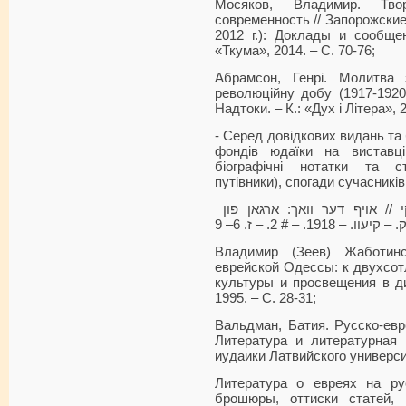
Мосяков, Владимир. Тво
современность // Запорожские
2012 г.): Доклады и сообще
«Ткума», 2014. – С. 70-76;
Абрамсон, Генрі. Молитва 
революційну добу (1917-1920)
Надтоки. – К.: «Дух і Літера», 
- Серед довідкових видань та 
фондів юдаїки на виставці
біографічні нотатки та ст
путівники), спогади сучасників
שייכטמאן, י. וולאדימיר זשאבאטינסקי // אויף דער וואך: ארגאן פון
Владимир (Зеев) Жаботинс
еврейской Одессы: к двухсот
культуры и просвещения в ди
1995. – С. 28-31;
Вальдман, Батия. Русско-евр
Литература и литературная 
иудаики Латвийского универси
Литература о евреях на рус
брошюры, оттиски статей, 