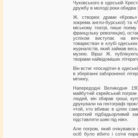
Чуковського в одеській Хрест
дружбу в молоді роки обидва 
Ж. створює драми «Кровь» (
зокрема англо-бурської) та «
міському театрі, пише поем
французьку революцію), остан
успіхом виступає на вечо
товариства» в клубі одеських 
журналістів, який займав весь
музею. Вірші Ж. публікують
творами найвідоміших літератор
Він встиг «посидіти» в одеські
в зберіганні забороненої літе
мітингу.
Напередодні Великодня 19
майбутній єврейський погром
людей, він збирав гроші, ку
друкували на гектографі прокл
«той, хто вбиває в цілях само
короткий підбадьорливий за
підставляти шию під ніж».
Але погром, який очікувався 
осіб було вбито і сотні пор