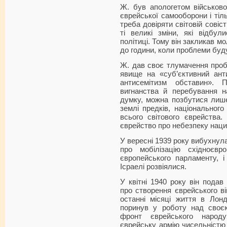
Ж. був апологетом військової
єврейської самооборони і тіль
треба довіряти світовій совіст
ті великі зміни, які відбул
політиці. Тому він закликав мо
до години, коли проблеми буд
Ж. дав своє тлумачення проб
явище на «суб’єктивний ант
антисемітизм обставин».
вигнанства й перебування н
думку, можна позбутися лиш
землі предків, національног
всього світового єврейства.
єврейство про небезпеку наци
У вересні 1939 року вибухнула 
про мобілізацію східноєвр
європейського парламенту, 
Ісраелі розвіялися.
У квітні 1940 року він пода
про створення єврейського ві
останні місяці життя в Лонд
поринув у роботу над своє
фронт єврейського народу
єврейську армію чисельністю 