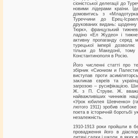
сіоністської делегації до Тур
новими лідерами країни. Ї
домовитись з «Младотурка
Туреччини до Ерец-Ісрае
друкованих видань: щоденну 
Тюрк», французький тижнев
ладіно «Ел Жудео» і тижнев
активну пропаганду серед м
турецької імперії дозволяє
тільки до Македонії, том
Константинополя в Росію.
Його численні статті про те
збірник «Сионизм и Палестин
виступав проти асиміляторськ
закликав євреїв та україн
загрозою – русифікацією. Ши
Ж. з П. Струве. Ж. вваж
найважливіших чинників наці
«Урок юбилея Шевченко» (га
лютого 1911) зробив глибоке 
поета в історичній боротьбі у
незалежність.
1910-1913 роки пройшли в без
провадження його в діаспор
дитячі садки і школи, в яких в