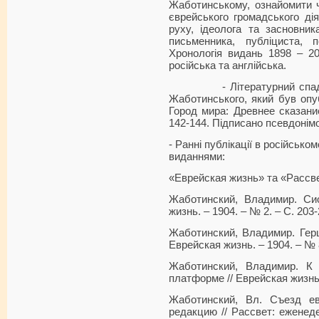
Жаботинському, ознайомити чи
єврейського громадського діяч
руху, ідеолога та засновника 
письменника, публіциста, п
Хронологія видань 1898 – 20
російська та англійська.
- Літературний спадок 
Жаботинського, який був опу
Город мира: Древнее сказание
142-144. Підписано псевдонім
- Ранні публікації в російсько
виданнями:
«Еврейская жизнь» та «Рассв
Жаботинский, Владимир. Си
жизнь. – 1904. – № 2. – С. 203-
Жаботинский, Владимир. Герц
Еврейская жизнь. – 1904. – № 8
Жаботинский, Владимир. К
платформе // Еврейская жизнь. 
Жаботинский, Вл. Съезд е
редакцию // Рассвет: еженеде