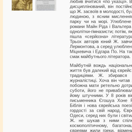
любив вчитися «по указці». 
дисциплінований, він постійн
що Ж. засвоїв в молодості, бу
людиною, з ясним мисленням
парку чи на морі. Улюблене
романи Майн Ріда і Вальтера
однолітки-гімназисти; потім, я
пішла «серйозна» літератур
Трьох авторів юний Ж. завчи
Лермонтова, а серед улюблених
Міцкевича і Едгара По. На та
смак майбутнього літератора.
Майбутній вождь національн
життя був далекий від єврейс
традиціями. Ж. збирався 
журналістиці. Хоча він читав
побожна мати ретельно дотри
суботи, його не приваблювали
йому штучними. У 8 років ві
письменника Єгошуа Хоне Р
Біблія і нова єврейська поез
гордості за свій народ. Єв
Одеси, серед них були і світи
Ж. не шукав з ними спілк
космополітичному, багатон
євреями жили греки, вірмени