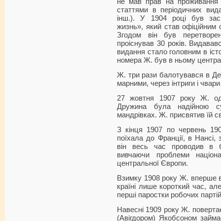
не мав прав на проживання 
статтями в періодичних вид
інш.). У 1904 році був за
жизнь», який став офіційним о
Згодом він був перетворе
проіснував 30 років. Видававс
видання стало головним в істор
номера Ж. був в ньому центр
Ж. три рази балотувався в Де
марними, через інтриги і чвар
27 жовтня 1907 року Ж. од
Дружина була надійною с
мандрівках. Ж. присвятив їй 
З кінця 1907 по червень 19
поїхала до Франції, в Нансі, 
він весь час проводив в бі
вивчаючи проблеми націон
центральної Європи.
Взимку 1908 року Ж. вперше ві
країні лише короткий час, але
перші паростки робочих партій
Навесні 1909 року Ж. повертає
(Авігдором) Якобсоном займа