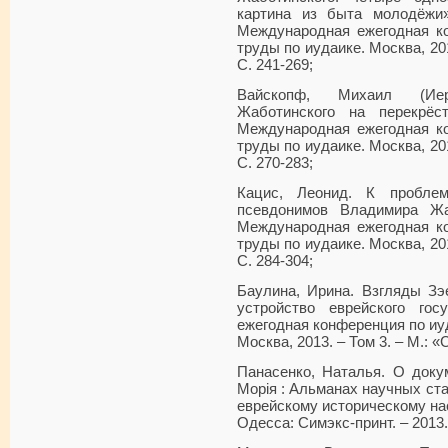
картина из быта молодёжи
Международная ежегодная к
труды по иудаике. Москва, 201
С. 241-269;
Вайскопф, Михаил (Иер
Жаботинского на перекрёс
Международная ежегодная к
труды по иудаике. Москва, 201
С. 270-283;
Кацис, Леонид. К пробле
псевдонимов Владимира Жа
Международная ежегодная к
труды по иудаике. Москва, 201
С. 284-304;
Баулина, Ирина. Взгляды Зэ
устройство еврейского го
ежегодная конференция по иу
Москва, 2013. – Том 3. – М.: «
Панасенко, Наталья. О доку
Морія : Альманах научных ст
еврейскому историческому на
Одесса: Симэкс-принт. – 2013. 