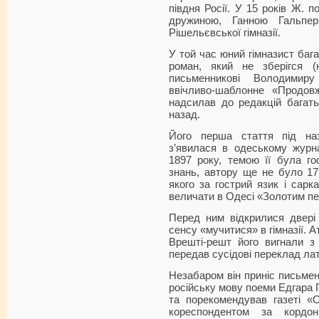
півдня Росії. У 15 років Ж. 
дружиною, Ганною Гальпер
Рішельєвської гімназії.
У той час юний гімназист баг
роман, який не зберігся (
письменникові Володимир
ввічливо-шаблонне «Продов
надсилав до редакцій багать
назад.
Його перша стаття під наз
з’явилася в одеському журн
1897 року, темою її була го
знань, автору ще не було 17 
якого за гострий язик і сар
величати в Одесі «Золотим п
Перед ним відкрилися двері 
сенсу «мучитися» в гімназії. А
Врешті-решт його вигнали з 
передав сусідові переклад лат
Незабаром він приніс письмен
російську мову поеми Едгара 
та порекомендував газеті «
кореспондентом за кордо