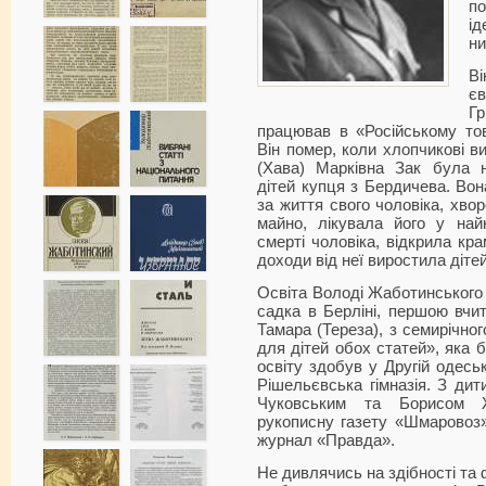
по
ід
ни
В
є
Г
працював в «Російському това
Він помер, коли хлопчикові в
(Хава) Марківна Зак була 
дітей купця з Бердичева. Во
за життя свого чоловіка, хвор
майно, лікувала його у най
смерті чоловіка, відкрила кр
доходи від неї виростила дітей
Освіта Володі Жаботинського 
садка в Берліні, першою вчи
Тамара (Тереза), з семирічног
для дітей обох статей», яка 
освіту здобув у Другій одеські
Рішельєвська гімназія. З ди
Чуковським та Борисом 
рукописну газету «Шмаровоз»,
журнал «Правда».
Не дивлячись на здібності та