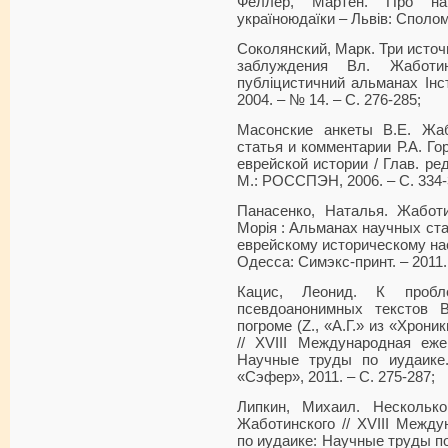
Феллер, Мартен. Про на
україноюдаїки – Львів: Сполом
Соколянский, Марк. Три источ
заблуждения Вл. Жаботин
публіцистичний альманах Інсти
2004. – № 14. – С. 276-285;
Масонские анкеты В.Е. Жаб
статья и комментарии Р.А. Го
еврейской истории / Глав. ред
М.: РОССПЭН, 2006. – С. 334-
Панасенко, Наталья. Жаботи
Морія : Альманах научных ст
еврейскому историческому на
Одесса: Симэкс-принт. – 2011. 
Кацис, Леонид. К пробл
псевдоанонимных текстов 
погроме (Z., «А.Г.» из «Хрони
// XVIII Международная еже
Научные труды по иудаике.
«Сэфер», 2011. – С. 275-287;
Липкин, Михаил. Нескольк
Жаботинского // XVIII Межд
по иудаике: Научные труды по 