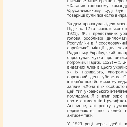
військове міністерство пере
«Хагани» головному команд
Єрусалимському суді був 
товариші були повністю випра
Згодом пропагував ідею масов
Під час 12-го сіоністського 
1921), Ж. і представник ур
голова особливої дипломати
Республіки в Чехословаччині
єврейської міліції для за
Радянську Україну, який план
спростував чутки про антис
погроми», Париж, 1927) – «…ні
видатних членів цього україн
як їх називають, «погромн
сороковий день убивства 
інтерв’ю нью-йоркському вида
заявив: «Хоча я їх особисто 
цей тип українського інтеліге
поглядами. Я з ними виріс,
проти антисемітів і русифікат
Ані мене, ані решту думаюч
переконають, що людей 
антисемітів».
У 1923 році через ідейні н