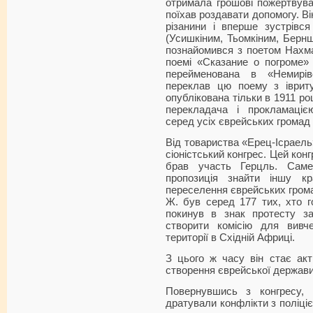
отримала грошові пожертвува
поїхав роздавати допомогу. Ві
різанини і вперше зустрівся
(Усишкіним, Тьомкіним, Берн
познайомився з поетом Нахма
поемі «Сказание о погроме» 
перейменована в «Немирі
переклав цю поему з іврит
опублікована тільки в 1911 р
перекладача і прокламаці
серед усіх єврейських громад 
Від товариства «Ерец-Ісраель
сіоністський конгрес. Цей конг
брав участь Герцль. Сам
пропозиція знайти іншу кр
переселення єврейських гром
Ж. був серед 177 тих, хто г
покинув в знак протесту з
створити комісію для вивче
території в Східній Африці.
З цього ж часу він стає акт
створення єврейської держави
Повернувшись з конгресу,
дратували конфлікти з поліціє