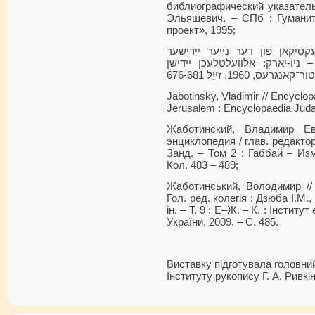
библиографический указатель 
Эльяшевич. – СПб : Гуманит
проект», 1995;
עקסיקאן פון דער נייער יידישער
ניו-יארק: אלוועלטלעכן יידישן
Jabotinsky, Vladimir // Encyclop
Jerusalem : Encyclopaedia Judai
Жаботинский, Владимир Ев
энциклопедия / глав. редакт
Занд. – Том 2 : Габбай – Изм
Кол. 483 – 489;
Жаботинський, Володимир // 
Гол. ред. колегія : Дзюба І.М.
ін. – Т. 9 : Е–Ж. – К. : Інсти
України, 2009. – С. 485.
Виставку підготувала головний
Інституту рукопису Г. А. Ривкін