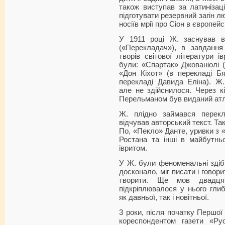
також виступав за латинізаці
підготувати резервний загін лю
носіїв мрії про Сіон в європейс
У 1911 році Ж. заснував в
(«Перекладач»), в завданн
творів світової літератури і
були: «Спартак» Джованіолі (
«Дон Кіхот» (в перекладі Бя
перекладі Давида Еліна). Ж.
але не здійснилося. Через к
Перельманом був виданий атла
Ж. плідно займався перекл
відчував авторський текст. Так
По, «Пекло» Данте, уривки з 
Ростана та інші в майбутнь
івритом.
У Ж. були феноменальні здібн
досконало, міг писати і говор
творити. Ще мов двадця
підкріплювалося у нього глиб
як давньої, так і новітньої.
3 роки, після початку Першої 
кореспондентом газети «Ру