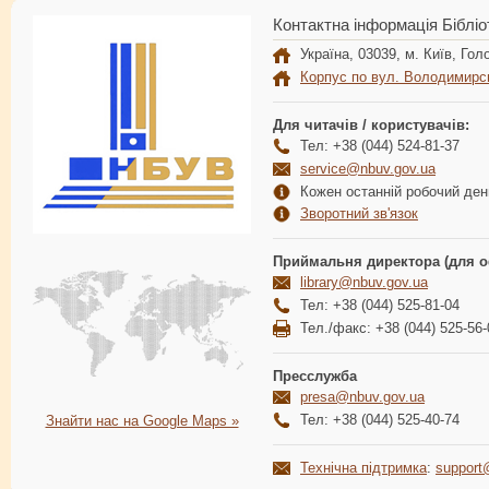
Контактна інформація Бібліо
Україна, 03039, м. Київ, Голо
Корпус по вул. Володимирс
Для читачів / користувачів:
Тел: +38 (044) 524-81-37
service@nbuv.gov.ua
Кожен останній робочий день
Зворотний зв'язок
Приймальня директора (для о
library@nbuv.gov.ua
Тел: +38 (044) 525-81-04
Тел./факс: +38 (044) 525-56-
Пресслужба
presa@nbuv.gov.ua
Тел: +38 (044) 525-40-74
Знайти нас на Google Maps »
Технічна підтримка
:
support