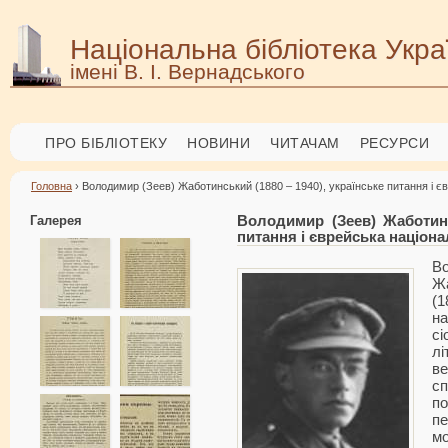
Національна бібліотека Укра
імені В. І. Вернадського
ПРО БІБЛІОТЕКУ
НОВИНИ
ЧИТАЧАМ
РЕСУРСИ
Головна
› Володимир (Зеев) Жаботинський (1880 – 1940), українське питання і є
Галерея
Володимир (Зеев) Жаботинс
питання і єврейська націона
Во
Жа
(1
н
сі
лі
ве
сп
п
п
мо