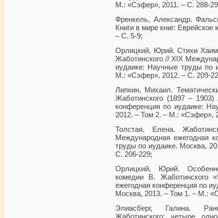
М.: «Сэфер», 2011. – С. 288-29
Френкель, Александр. Фальс
Книги в мире книг: Еврейское 
– С. 5-9;
Орлицкий, Юрий. Стихи Хаим
Жаботинского // XIX Междуна
иудаике: Научные труды по и
М.: «Сэфер», 2012. – С. 209-22
Липкин, Михаил. Тематическ
Жаботинского (1897 – 1903)
конференция по иудаике: На
2012. – Том 2. – М.: «Сэфер», 
Толстая, Елена. Жаботин
Международная ежегодная к
труды по иудаике. Москва, 201
С. 206-229;
Орлицкий, Юрий. Особенно
комедии В. Жаботинского 
ежегодная конференция по иу
Москва, 2013. – Том 1. – М.: «
Элиасберг, Галина. Ран
Жаботинского: четыре одно