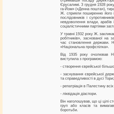
отримавши посаду директора 
Єрусалимі. З грудня 1928 рок
га-Йом» («Денна пошта»), тира
Ж. сприяли поширенню його і
послідовників і супротивників
невдоволення влади, арабів і 
соціалістичними партіями заг
У травні 1932 року Ж. заклика
робітників», заснованої на з
час становлення держави. Н
«Національна профспілка».
Від 1935 року очолював Нов
виступила з програмою:
- створення єврейської більшо
- заснування єврейської держ
та справедливості в дусі Тори;
- репатріація в Палестину всіх
- ліквідація діаспори.
Він наголошував, що ці цілі с
груп або класів та вимагав
боротьби.