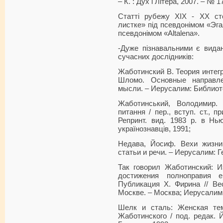
– К. : Дух і Літера, 2007. – № 1
Статті рубежу XIX - XX сто
листке» під псевдонімом «Эга
псевдонімом «Altalena».
-Дуже пізнавальними є вида
сучасних дослідників:
Жаботинский В. Теория интегр
Шломо. Основные направле
мысли. – Иерусалим: Библиоте
Жаботинський, Володимир. 
питання / пер., вступ. ст., пр
Репринт. вид. 1983 р. в Нью
українознавців, 1991;
Недава, Йосиф. Вехи жизни
статьи и речи. – Иерусалим: 
Так говорил Жаботинский: 
достижения полноправия 
Публикация Х. Фирина // Ве
Москве. – Москва; Иерусалим. 
Шелк и сталь: Женская те
Жаботинского / под. редак. 