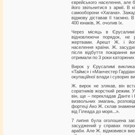
єврейського населення, але 
його звільнитися з армії. В к
самооборони «Хагана». Зажад
відмову діставав її таємно. 
400 юнаків, Ж. очолив їх.
Через місяць в Єрусалимі
відновлюючи порядок, не 
жертвами. Арешт Ж. і йог
населення країни. Ж. засудил
після відбуття покарання ви
отримали по 3 роки каторжних 
Вирок у Єрусалимі виклика
«Таймс» і «Манчестер Гардіан
окупаційної влади і суворих ви
Ж. вирок не злякав, він вст
соратників жорсткий режим. У
він, ще – перекладав Данте і К
визвольних змагань, розпові
фортеці Ако Ж. склав знамени
від Гілеада до моря...».
7 липня була оголошена зага
засуджений у справах погром
араби. Але Ж. відмовився визн