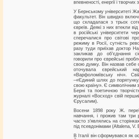
впевненості, енергії і творчих
У Бернському університеті Ж
факультет. Він швидко включи
що складалася з трьох сот
євреїв. Деякі з них втекли від
в російські університети че
сперечалися про світові пр
режиму в Росії, сутність рево
разу туди приїхав доктор Нах
закликав до об’єднання сі
говорили про єврейські проб
свою думку. Він назвав себе с
оточувала єврейський н
«Варфоломіївську ніч». Св
–«Єдиний шлях до порятунку, 
свою країну». Є символічним 
Берні та поетичною творчіст
журналі «Восход» свій перший
Єрусалим).
Восени 1898 року Ж. пере
навчання, і прожив там три 
часто з’являлись на сторінка
під псевдонімами (Altalena, V. E
В Італії він сформувався як ос