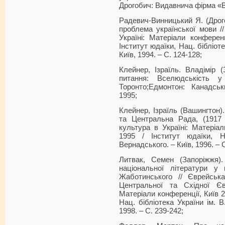
Дрогобич: Видавнича фірма «Ві
Радевич-Винницький Я. (Дрог
проблема української мови //
Україні: Матеріали конферен
Інститут юдаїки, Нац. бібліоте
Київ, 1994. – С. 124-128;
Клейнер, Ізраїль. Владімір 
питання: Вселюдськість у
Торонто;Едмонтон: Канадськ
1995;
Клейнер, Ізраїль (Вашингтон)
та Центральна Рада, (1917 
культура в Україні: Матеріал
1995 / Інститут юдаїки, На
Вернадського. – Київ, 1996. – С
Литвак, Семен (Запоріжжя).
національної літератури у
Жаботинського // Єврейська
Центральної та Східної Єв
Матеріали конференції, Київ 2
Нац. бібліотека України ім. В.
1998. – С. 239-242;