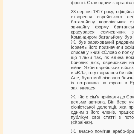
фронті. Став одним з організат
23 серпня 1917 року, офіційна
створення єврейського ле
батальйону королівських с
звичайну форму британсь
красувався семисвічник 
Командиром батальйону був 
Ж. був зарахований рядовим 
Ісраель його призначили офі
описав у книзі «Слово о полку
що тільки так, як єдина во
бойових діях, єврейський н
війни. Якби єврейських військ
в «ЄЛ», то утворилося би війс
Але, було мобілізовано близьк
їх потрапила на фронт в Ер
закінчилася.
Ж. і його сім’я приїхали до Єр
вельми активна. Він бере уча
сіоністської делегації, яка п
одним з його членів, працює
публікує свої статті з пот
(«Країна»).
Ж. вчасно помітив арабо-брит