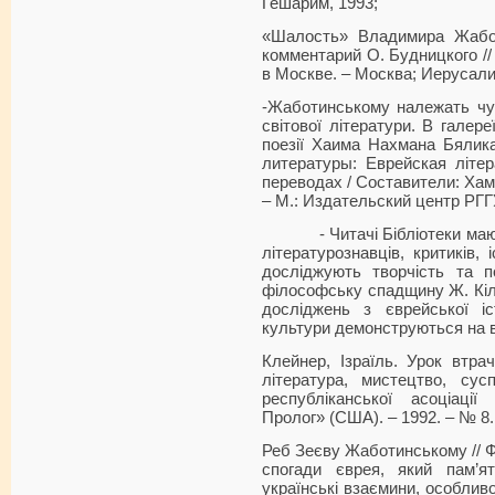
Гешарим, 1993;
«Шалость» Владимира Жабот
комментарий О. Будницкого //
в Москве. – Москва; Иерусалим.
-Жаботинському належать чуд
світової літератури. В галер
поезії Хаима Нахмана Бялика
литературы: Еврейская літе
переводах / Составители: Ха
– М.: Издательский центр РГГУ
- Читачі Бібліотеки мають
літературознавців, критиків, і
досліджують творчість та по
філософську спадщину Ж. Кіль
досліджень з єврейської і
культури демонструються на в
Клейнер, Ізраїль. Урок втра
література, мистецтво, сус
республіканської асоціації
Пролог» (США). – 1992. – № 8. 
Реб Зеєву Жаботинському // Ф
спогади єврея, який пам’ят
українські взаємини, особливо