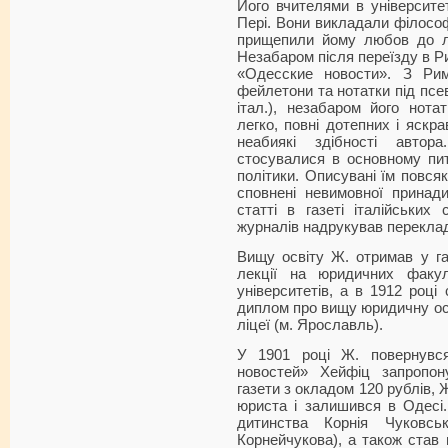
Його вчителями в університет
Пері. Вони викладали філософі
прищепили йому любов до л
Незабаром після переїзду в Р
«Одесские новости». З Рим
фейлетони та нотатки під псе
італ.), незабаром його нота
легко, повні дотепних і яскр
неабиякі здібності автор
стосувалися в основному пита
політики. Описувані їм повсяк
сповнені невимовної принад
статті в газеті італійських 
журналів надрукував переклад
Вищу освіту Ж. отримав у га
лекції на юридичних факул
університетів, а в 1912 році
диплом про вищу юридичну ос
ліцеї (м. Ярославль).
У 1901 році Ж. повернувс
новостей» Хейфіц запропон
газети з окладом 120 рублів, Ж
юриста і залишився в Одесі.
дитинства Корнія Чуковсь
Корнейчукова), а також став 