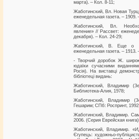
марта). – Кол. 8-11;
Жаботинский, Вл. Новая Турци
еженедельная газета. – 1909. –
Жаботинский, Вл. Необх
явление» // Рассвет: еженеде
декабря). – Кол. 24-29;
Жаботинский, В. Еще о к
еженедельная газета. – 1913. –
- Творчий доробок Ж. широк
юдаїки сучасними виданнями 
Росія). На виставці демонс
бібліотеці видань:
Жаботинский, Владимир (Зе
Библиотека-Алия, 1978;
Жаботинский, Владимир (З
Гешарим; СПб: Роспринт, 1992
Жаботинский, Владимир. Самс
2006. (Серия Еврейская книга)
Жаботинский, Владимир. «Ид
Єгупець: художньо-публіцист