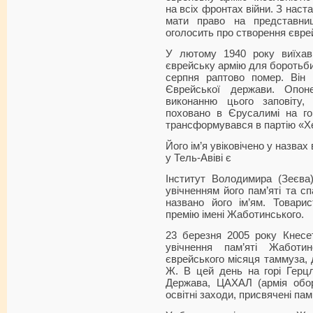
на всіх фронтах війни. З нас
мати право на представниц
оголосить про створення євре
У лютому 1940 року виїха
єврейську армію для боротьби
серпня раптово помер. Він 
Єврейської держави. Опон
виконанню цього заповіту
поховано в Єрусалимі на го
трансформувався в партію «Х
Його ім’я увіковічено у назвах в
у Тель-Авіві є
Інститут Володимира (Зеєва
увічненням його пам’яті та 
названо його ім’ям. Товарис
премію імені Жаботинського.
23 березня 2005 року Кнесе
увічнення пам’яті Жаботи
єврейського місяця таммуза, 
Ж. В цей день на горі Герцл
Держава, ЦАХАЛ (армія обор
освітні заходи, присвячені пам