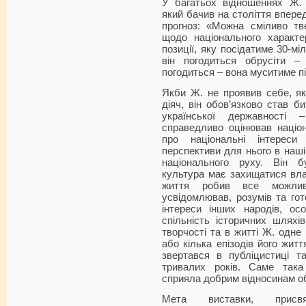
У багатьох відношеннях Ж. 
який бачив на століття впере
прогноз: «Можна сміливо тв
щодо національного характе
позиції, яку посідатиме 30-м
він погодиться обрусіти 
погодиться – вона муситиме п
Якби Ж. не проявив себе, як
діяч, він обов’язково став б
української державності 
справедливо оцінював націон
про національні інтереси 
перспективи для нього в нашій
національного руху. Він 
культура має захищатися вла
життя робив все можлив
усвідомлював, розумів та гот
інтереси інших народів, о
спільність історичних шляхі
творчості та в житті Ж. одне
або кілька епізодів його житт
звертався в публіцистиці та
тривалих років. Саме така
сприяла добрим відносинам об
Мета виставки, присвя