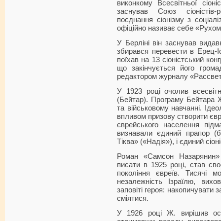
виконкому Всесвітньої сіоніс
заснував Союз сіоністів-р
поєднання сіонізму з соціалі
офіційно називає себе «Рухом
У Берліні він заснував видав
збирався перевести в Ерец-Іс
поїхав на 13 сіоністський кон
що закінчується його грома
редактором журналу «Рассвет
У 1923 році очолив всесвіт
(Бейтар). Програму Бейтара 
та військовому навчанні. Ідео
впливом призову створити євр
єврейського населення підм
визнавали єдиний прапор (бі
Тіква» («Надія»), і єдиний сіон
Роман «Самсон Назарянин» 
писати в 1925 році, став св
покоління євреїв. Тисячі 
незалежність Ізраїлю, вих
заповіті героя: накопичувати з
сміятися.
У 1926 році Ж. вирішив ос